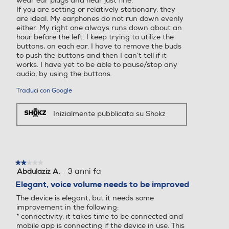
wear ear plugs and hear just fine.
If you are setting or relatively stationary, they
are ideal. My earphones do not run down evenly
either. My right one always runs down about an
hour before the left. I keep trying to utilize the
buttons, on each ear. I have to remove the buds
to push the buttons and then I can’t tell if it
works. I have yet to be able to pause/stop any
audio, by using the buttons.
Traduci con Google
Inizialmente pubblicata su Shokz
★★★★★
★★★★★
·
3 anni fa
Abdulaziz A.
2
su
Elegant, voice volume needs to be improved
5
The device is elegant, but it needs some
stelle.
improvement in the following:
* connectivity, it takes time to be connected and
mobile app is connecting if the device in use. This