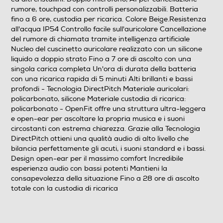
rumore, touchpad con controlli personalizzabili. Batteria
Waterproof
fino a 6 ore, custodia per ricarica. Colore Beige.Resistenza
all'acqua IP54 Controllo facile sull'auricolare Cancellazione
Waterproof
del rumore di chiamata tramite intelligenza artificiale
Nucleo del cuscinetto auricolare realizzato con un silicone
Noise cancelling
liquido a doppio strato Fino a 7 ore di ascolto con una
singola carica completa Un'ora di durata della batteria
con una ricarica rapida di 5 minuti Alti brillanti e bassi
profondi - Tecnologia DirectPitch Materiale auricolari:
Microfono incorporato
policarbonato, silicone Materiale custodia di ricarica:
policarbonato - OpenFit offre una struttura ultra-leggera
e open-ear per ascoltare la propria musica e i suoni
circostanti con estrema chiarezza. Grazie alla Tecnologia
Posizione regolazione volume
DirectPitch ottieni una qualità audio di alto livello che
bilancia perfettamente gli acuti, i suoni standard e i bassi.
Sugli auricolari
Design open-ear per il massimo comfort Incredibile
esperienza audio con bassi potenti Mantieni la
Pieghevole
consapevolezza della situazione Fino a 28 ore di ascolto
totale con la custodia di ricarica
No
Altre caratteristiche