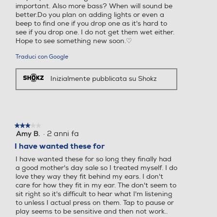
important. Also more bass? When will sound be
better.Do you plan on adding lights or even a
beep to find one if you drop one as it's hard to
see if you drop one. I do not get them wet either.
Hope to see something new soon.♡
Traduci con Google
Inizialmente pubblicata su Shokz
★★★★★
★★★★★
·
2 anni fa
Amy B.
3
su
I have wanted these for
5
I have wanted these for so long they finally had
stelle.
a good mother's day sale so I treated myself. I do
love they way they fit behind my ears. I don't
care for how they fit in my ear. The don't seem to
sit right so it's difficult to hear what I'm listening
to unless I actual press on them. Tap to pause or
play seems to be sensitive and then not work..