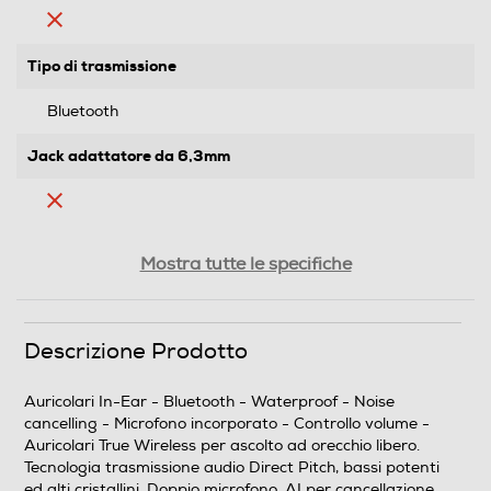
Tipo di trasmissione
Bluetooth
Jack adattatore da 6,3mm
Controllo volume
Mostra tutte le specifiche
Cuffia per tv
Descrizione Prodotto
Auricolari In-Ear - Bluetooth - Waterproof - Noise
cancelling - Microfono incorporato - Controllo volume -
Cuffie sportive
Auricolari True Wireless per ascolto ad orecchio libero.
Tecnologia trasmissione audio Direct Pitch, bassi potenti
ed alti cristallini. Doppio microfono, AI per cancellazione