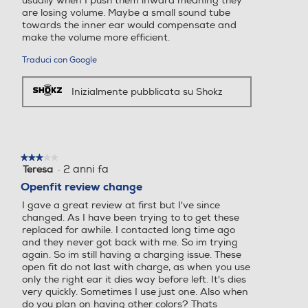
usually when I push them inward meaning they
are losing volume. Maybe a small sound tube
towards the inner ear would compensate and
make the volume more efficient.
Traduci con Google
Inizialmente pubblicata su Shokz
★★★★★
★★★★★
·
2 anni fa
Teresa
3
su
Openfit review change
5
I gave a great review at first but I've since
stelle.
changed. As I have been trying to to get these
replaced for awhile. I contacted long time ago
and they never got back with me. So im trying
again. So im still having a charging issue. These
open fit do not last with charge, as when you use
only the right ear it dies way before left. It's dies
very quickly. Sometimes I use just one. Also when
do you plan on having other colors? Thats