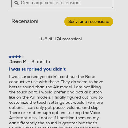
recensioni.
c
n
argomenti
ϙ
argoment
per
e
s
e
e
SHOKZ
n
i
-
recensioni
recensio
Auricolari
s
o
Recensioni
Scrivi una recensione
.
OPENFIT
i
n
TRUE
Questa
WIRELESS-
o
i
azione
nero
n
aprirà
1–8 di 1174 recensioni
i
una
finestra
modale.
★★★★★
★★★★★
·
3 anni fa
Jason M.
4
su
I was surprised you didn't
5
I was surprised you didn't continue the Bone
stelle.
conductive use with these. They do seem to have
better sound than the Air model. I am not liking
the touch part. I would prefer and actual button
like on the Air models. I finally figured out how to
customize the touch settings but would like more
options. I can only get pause, volume, and skip.
There are not enough options to keep the Voice
Assistant also. I notice if I position them on my
ear differently the sound is greater but that's