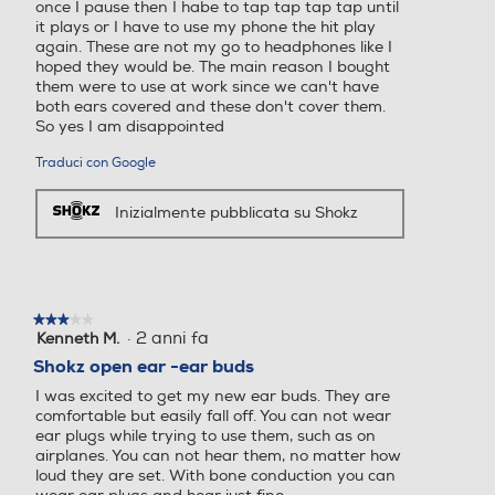
once I pause then I habe to tap tap tap tap until
it plays or I have to use my phone the hit play
again. These are not my go to headphones like I
hoped they would be. The main reason I bought
them were to use at work since we can't have
both ears covered and these don't cover them.
So yes I am disappointed
Traduci con Google
Inizialmente pubblicata su Shokz
★★★★★
★★★★★
·
2 anni fa
Kenneth M.
3
su
Shokz open ear -ear buds
5
I was excited to get my new ear buds. They are
stelle.
comfortable but easily fall off. You can not wear
ear plugs while trying to use them, such as on
airplanes. You can not hear them, no matter how
loud they are set. With bone conduction you can