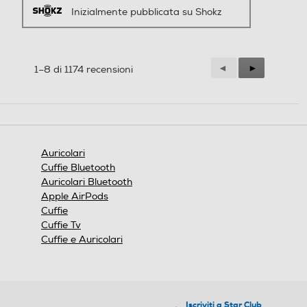
Inizialmente pubblicata su Shokz
Precedente
◄
Successiva
►
1–8 di 1174 recensioni
Reviews
Reviews
Auricolari
Cuffie Bluetooth
Auricolari Bluetooth
Apple AirPods
Cuffie
Cuffie Tv
Cuffie e Auricolari
Iscriviti a Star Club