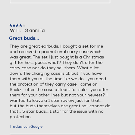
★★★★★
★★★★★
·
3 anni fa
Will I.
4
su
Great buds...
5
They are great earbuds. I bought a set for me
stelle.
and received a promotional carry case which
was great. The set i just bought is a Christmas
gift for her... guess what? They don't offer the
carry case nor do they sell them. What a let
down. The charging case is ok but if you have
them with you all the time like we do... you need
the protection of they carry case... come on
Shokz... offer the case at least for sale... you offer
them for your other lines but not your newest? I
wanted to leave a 1 star review just for that...
but the buds themselves are great so i cannot do
that... 5 star buds... 1 star for the issue with no
protection...
Traduci con Google