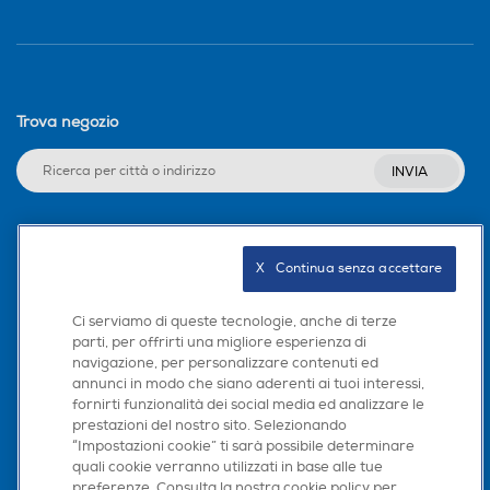
Trova negozio
INVIA
Seguici sui social
X   Continua senza accettare
Ci serviamo di queste tecnologie, anche di terze
parti, per offrirti una migliore esperienza di
navigazione, per personalizzare contenuti ed
Scarica la nostra app
annunci in modo che siano aderenti ai tuoi interessi,
fornirti funzionalità dei social media ed analizzare le
prestazioni del nostro sito. Selezionando
“Impostazioni cookie” ti sarà possibile determinare
quali cookie verranno utilizzati in base alle tue
preferenze. Consulta la nostra cookie policy per