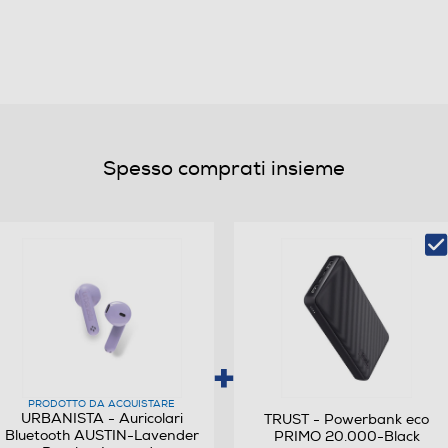
115
Bluetooth
Spesso comprati insieme
Cuffia normale
Non waterproof
PRODOTTO DA ACQUISTARE
Sugli auricolari
URBANISTA - Auricolari
TRUST - Powerbank eco
Bluetooth AUSTIN-Lavender
PRIMO 20.000-Black