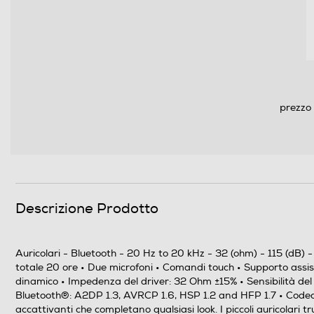
Pieghevole
prezzo 
Altre caratteristiche
Descrizione Prodotto
Accessori in dotazione
Auricolari - Bluetooth - 20 Hz to 20 kHz - 32 (ohm) - 115 (dB
totale 20 ore • Due microfoni • Comandi touch • Supporto assi
dinamico • Impedenza del driver: 32 Ohm ±15% • Sensibilità del
Bluetooth®: A2DP 1.3, AVRCP 1.6, HSP 1.2 and HFP 1.7 • Codec a
accattivanti che completano qualsiasi look. I piccoli auricolari t