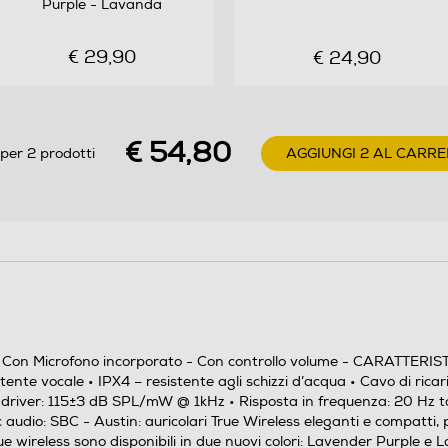
Purple - Lavanda
No
CARATTERISTICHE • Tempo di riproduzione 5 ore •
€ 29,90
€ 24,90
Tempo di riproduzione totale 20 ore • Due
microfoni • Comandi touch • Supporto assistente
vocale • IPX4 – resistente agli schizzi d’acqua • Cavo
€ 54,80
di ricarica USB Type-CSPECIFICHE TECNICHE •
per 2 prodotti
AGGIUNGI 2 AL CARRE
Driver: 13 mm dinamico • Impedenza del driver: 32
Ohm ±15% • Sensibilità del driver: 115±3 dB
SPL/mW @ 1kHz • Risposta in frequenza: 20 Hz to
20 kHz • Microfono: MEMS • Versione Bluetooth®:
5.3 • Profili Bluetooth®: A2DP 1.3, AVRCP 1.6, HSP
1.2 and HFP 1.7 • Codec audio: SBC
• Cavo di ricarica USB Type-C • Guida rapida
) - Con Microfono incorporato - Con controllo volume - CARATTERIST
AURICOLARI STILOSI DA TUTTI I GIORNI Gli
stente vocale • IPX4 – resistente agli schizzi d’acqua • Cavo di 
 driver: 115±3 dB SPL/mW @ 1kHz • Risposta in frequenza: 20 Hz to
auricolari true wireless Urbanista Austin, eleganti e
udio: SBC - Austin: auricolari True Wireless eleganti e compatti, p
compatti, producono un suono potente e sono
rue wireless sono disponibili in due nuovi colori: Lavender Purple e L