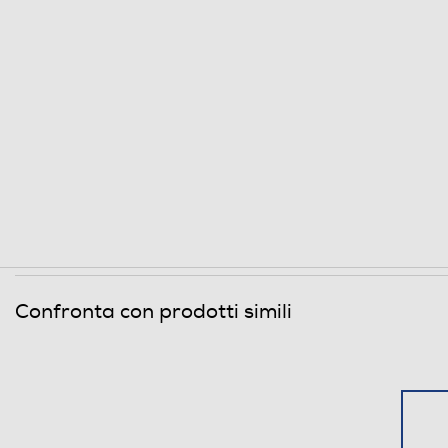
Dimensioni - Peso
Altezza-mm
Larghezza-mm
Profondità-mm
Peso-Kg
Informazioni sulla sicurezza del prodotto
Clicca qui
Confronta con prodotti simili