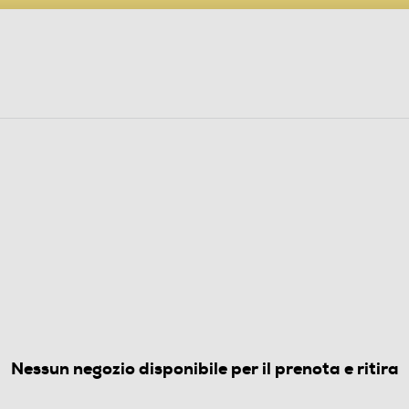
PARTECIPA AL CONCORSO ANNIVERSARIO
ine
 Audio
Elettrodomestici
Foto, Video, Droni
-Lavender Purple - Lavanda
5.0
(2)
Nessun negozio disponibile per il prenota e ritira