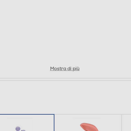
32,8
16,9
20
0,035
Mostra di più