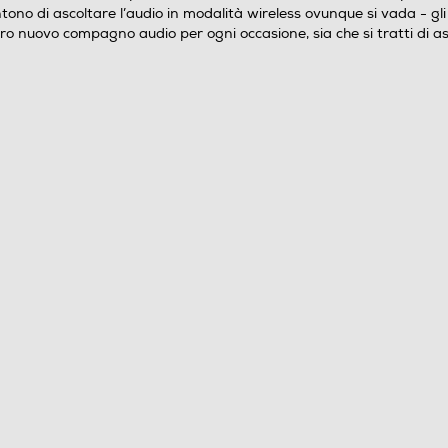
disponibili nei nuovi colori accattivanti che
tono di ascoltare l’audio in modalità wireless ovunque si vada - gli
completano qualsiasi look. Progettati per la vita in
tro nuovo compagno audio per ogni occasione, sia che si tratti di as
movimento, gli auricolari Austin consentono di
ascoltare l’audio in modalità wireless ovunque si
vada, gli auricolari sono resistenti agli spruzzi
d’acqua e sono progettati per un uso quotidiano
confortevole. ESALTA IL SUONO Sia che stiate
ascoltando i vostri brani preferiti o un podcast,
sperimentate la chiarezza del suono che l’auricolare
Austin offre attraverso un vero audio wireless.
Perfetto per i viaggi e i lunghi spostamenti, la sua
custodia tascabile può essere caricata per 4
ricariche complete, per un totale di 20 ore di
riproduzione. ESALTA LA LIBERTA’ Austin offre una
vestibilità comoda e sicura, anche per le attività più
faticose come lo sport. Quando si è pronti, Austin si
abbina a tutti i dispositivi iOS e Android,
collegandosi senza sfor