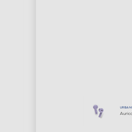
URBAN
Auric