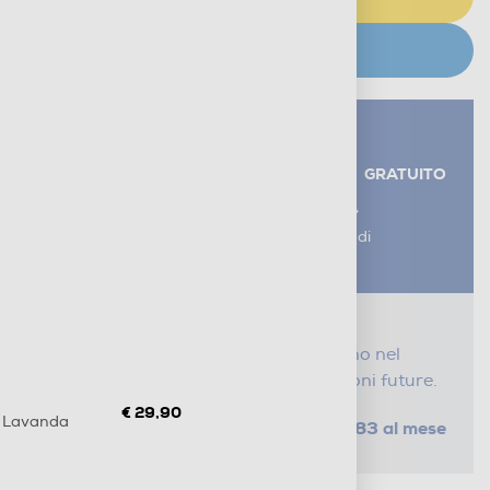
CERCA NEGOZIO
Servizi aggiuntivi alla consegna*
RITIRO USATO RAEE
GRATUITO
AGGIUNGI UN SERVIZIO
*I servizi sono esclusi dal costo di
consegna
Proteggi il tuo acquisto
Con i nostri servizi Serena, ti seguiamo nel
tempo e risparmi sui costi di riparazioni future.
€ 29,90
- Lavanda
da € 0,83 al mese
SELEZIONA UN PIANO
Metodi di pagamento e finanziamenti