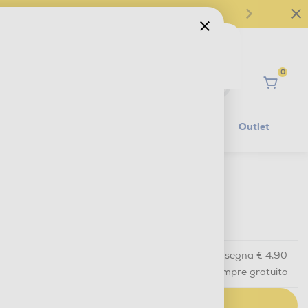
0
Ciao
Mobilità Elettrica
Lifestyle
Outlet
€ 29,90
IVA e contributo RAEE inclusi
Acquisto online
con consegna € 4,90
Ritiro in negozio
in 30 minuti e sempre gratuito
AGGIUNGI AL CARRELLO