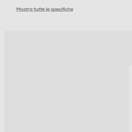
Sensibilità-dB
Mostra tutte le specifiche
Tipo di trasmissione
Jack adattatore da 6,3mm
Controllo volume
Cuffia per tv
Cuffie sportive
Waterproof
Noise cancelling
Microfono incorporato
Posizione regolazione volume