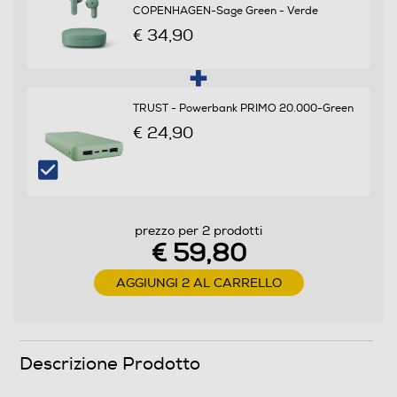
COPENHAGEN-Sage Green - Verde
Controllo volume
€ 34,90
Cuffia per tv
TRUST - Powerbank PRIMO 20.000-Green
Cuffia normale
€ 24,90
Cuffie sportive
prezzo per 2 prodotti
Waterproof
€ 59,80
Waterproof
AGGIUNGI 2 AL CARRELLO
Noise cancelling
Descrizione Prodotto
Microfono incorporato