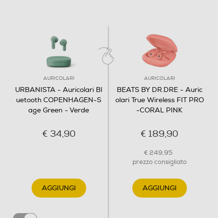
da fili e cavi di ricarica. SEMPLICEMENTE
CONFORTEVOLI Equilibrio perfetto tra forma e
funzione, gli auricolari Copenhagen si adattano senza
problemi all'orecchio per un uso confortevole per tutto il
giorno. Con la loro vestibilità stabile e comoda che a ma
Dimensioni - Peso
AURICOLARI
AURICOLARI
Altezza-mm
URBANISTA - Auricolari Bl
BEATS BY DR.DRE - Auric
uetooth COPENHAGEN-S
olari True Wireless FIT PRO
63
age Green - Verde
-CORAL PINK
Larghezza-mm
€ 34,90
€ 189,90
25
€ 249,95
prezzo consigliato
Profondità-mm
AGGIUNGI
AGGIUNGI
45
Peso-Kg