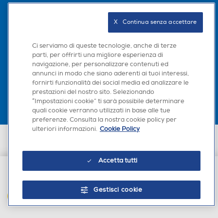
Seguici sui social
X   Continua senza accettare
Ci serviamo di queste tecnologie, anche di terze
parti, per offrirti una migliore esperienza di
navigazione, per personalizzare contenuti ed
Scarica la nostra app
annunci in modo che siano aderenti ai tuoi interessi,
fornirti funzionalità dei social media ed analizzare le
prestazioni del nostro sito. Selezionando
“Impostazioni cookie” ti sarà possibile determinare
quali cookie verranno utilizzati in base alle tue
preferenze. Consulta la nostra cookie policy per
ulteriori informazioni.
Cookie Policy
Euronics Italia SpA. Sede legale Via Montefeltro, 6/a 20156 Milano
Partita Iva, Codice Fiscale e iscrizione CCIAA Milano Monza Brianza Lodi
n. 13337170156. Codice intermediario SDI: HHBD9AK. Vendite soggette
Accetta tutti
agli Artt. 45 e ss del Codice del Consumo in tema di Diritti dei
Consumatori.
€ 34,90
Gestisci cookie
AGGIUNGI AL CARRELLO