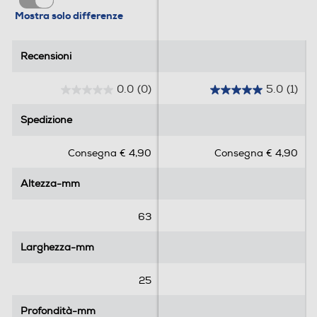
Mostra solo differenze
0,042
Informazioni sulla sicurezza del prodotto
Recensioni
Recensioni
Clicca qui
0.0
(0)
5.0
(1)
0
5
.
.
Spedizione
Spedizione
0
0
s
s
Consegna € 4,90
Consegna € 4,90
u
u
5
5
Altezza-mm
Altezza-mm
s
s
t
t
e
e
63
l
l
l
l
Larghezza-mm
Larghezza-mm
e
e
.
.
25
1
r
Profondità-mm
Profondità-mm