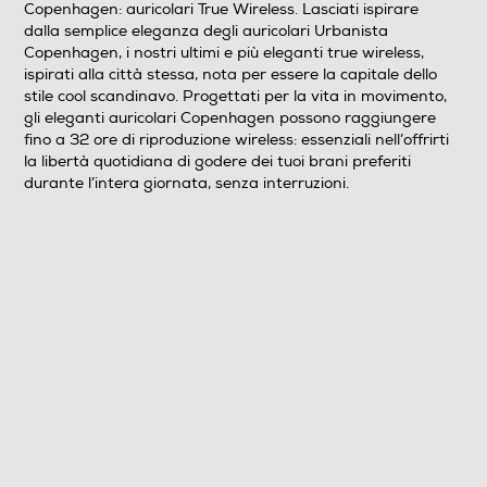
Copenhagen: auricolari True Wireless. Lasciati ispirare
dalla semplice eleganza degli auricolari Urbanista
Copenhagen, i nostri ultimi e più eleganti true wireless,
Pieghevole
ispirati alla città stessa, nota per essere la capitale dello
stile cool scandinavo. Progettati per la vita in movimento,
No
gli eleganti auricolari Copenhagen possono raggiungere
fino a 32 ore di riproduzione wireless: essenziali nell’offrirti
Altre caratteristiche
la libertà quotidiana di godere dei tuoi brani preferiti
durante l’intera giornata, senza interruzioni.
CARATTERISTICHE: • Microfono noise cancelling •
Tempo di riproduzione 8 ore • Tempo di riproduzione
totale 32 ore • Comandi touch • Classificazione IPX4 -
resistente agli schizzi d’acqua • Cavo di ricarica USB
Type-C • Supporto assistente vocale • App
supportataSPECIFICHE TECNICHE: • Driver: 12 mm
dinamico, bobina mobile • Sensibilità del driver: 115 ±
3dB SPL/mW @ 1 kHz • Impedenza del driver: 32 Ohm ±
15 % • Risposta in frequenza: da 20 Hz a 20 kHz •
Microfono: MEMS • Cancellazione del rumore del
microfono: ENC Dual-mic • Versione Bluetooth: 5.2 •
Profili Bluetooth: A2DP, AVRCP, HFP e HSP • Codec
audio: SBC e AAC