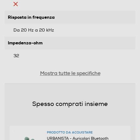
Risposta in frequenza
Da 20 Hz a 20 kHz
Impedenza-ohm
32
Sensibilità-dB
Mostra tutte le specifiche
115
Tipo di trasmissione
Spesso comprati insieme
Bluetooth
Jack adattatore da 6,3mm
PRODOTTO DA ACQUISTARE
URBANISTA - Auricolari Bluetooth