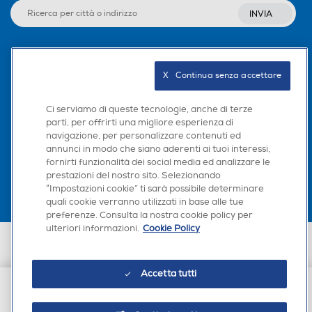
INVIA
Seguici sui social
X   Continua senza accettare
Ci serviamo di queste tecnologie, anche di terze
parti, per offrirti una migliore esperienza di
navigazione, per personalizzare contenuti ed
Scarica la nostra app
annunci in modo che siano aderenti ai tuoi interessi,
fornirti funzionalità dei social media ed analizzare le
prestazioni del nostro sito. Selezionando
“Impostazioni cookie” ti sarà possibile determinare
quali cookie verranno utilizzati in base alle tue
preferenze. Consulta la nostra cookie policy per
ulteriori informazioni.
Cookie Policy
Euronics Italia SpA. Sede legale Via Montefeltro, 6/a 20156 Milano
Partita Iva, Codice Fiscale e iscrizione CCIAA Milano Monza Brianza Lodi
n. 13337170156. Codice intermediario SDI: HHBD9AK. Vendite soggette
Accetta tutti
agli Artt. 45 e ss del Codice del Consumo in tema di Diritti dei
Consumatori.
€ 17,90