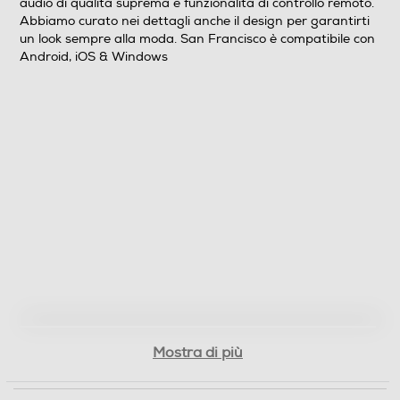
audio di qualità suprema e funzionalità di controllo remoto.
Non waterproof
Abbiamo curato nei dettagli anche il design per garantirti
un look sempre alla moda. San Francisco è compatibile con
Noise cancelling
Android, iOS & Windows
Microfono incorporato
Posizione regolazione volume
Sul filo
Lunghezza del cavo-cm
122
Pieghevole
Mostra di più
No