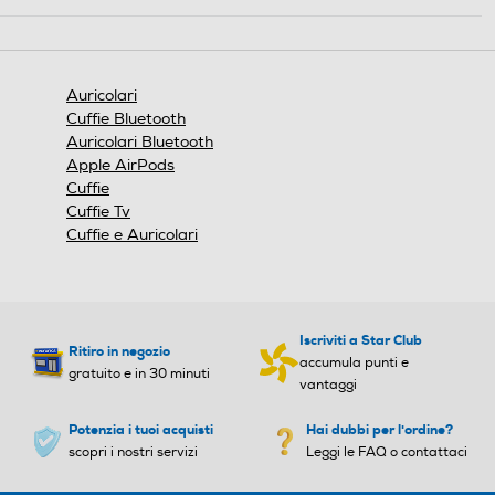
Questa
azione
aprirà
una
finestra
Auricolari
modale.
Cuffie Bluetooth
Auricolari Bluetooth
Apple AirPods
Cuffie
Cuffie Tv
Cuffie e Auricolari
Iscriviti a Star Club
Ritiro in negozio
accumula punti e
gratuito e in 30 minuti
vantaggi
Potenzia i tuoi acquisti
Hai dubbi per l'ordine?
scopri i nostri servizi
Leggi le FAQ o contattaci