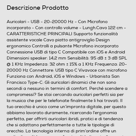
Tipo di trasmissione
Descrizione Prodotto
USB
Auricolari - USB - 20-20000 Hz - Con Microfono
incorporato - Con controllo volume - Lungh.Cavo 122 cm -
Jack adattatore da 6,3mm
CARATTERISTICHE PRINCIPALI Supporto funzionalità
assistente vocale Cavo piatto antigroviglio Design
ergonomico Controlli a pulsante Microfono incorporato
Connessione USB di tipo C Compatibile con iOS e Android
Controllo volume
Dimensioni speaker: 14,2 mm Sensibilità: 95 dB ± 3 dB SPL
@ 1 KHz Impedenza: 32 ohm ± 15% a 1 KHz Frequenza: 20-
20000 Hz Connettore: USB tipo C Vivavoce con microfono
Funziona con Android, iOS e Windows - Urbanista San
Cuffia per tv
Francisco Type-C: Gli auricolari dinamici che non sono
secondi a nessuno in termini di comfort. Perché scendere a
Cuffia normale
compromessi? Se stai cercando auricolari perfetti sia per
la musica che per le telefonate finalmente li hai trovati. Il
Cuffie sportive
tuo orecchio è unico come un’impronta digitale, per questo
abbiamo lavorato duramente, ricercando l’ergonomia
perfetta, per offrirti auricolari ibridi, pratici e di tendenza
che si adattano perfettamente a tutte le tipologie di
Waterproof
orecchio. La tecnologia interna di prim’ordine offre un