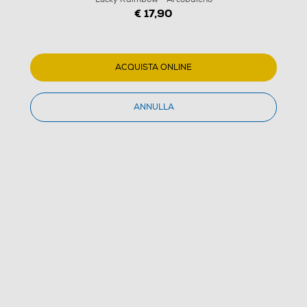
€ 17,90
ACQUISTA ONLINE
ANNULLA
1
/
2
URBANISTA - Auricolari SAN FRANCISCO TYPE-C-
Lucky Raimbow - Arcobaleno
(0)