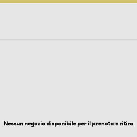
PARTECIPA AL CONCORSO ANNIVERSARIO
ine
 Audio
Elettrodomestici
Foto, Video, Droni
S 6 PLAY-BLACK
(0)
Nessun negozio disponibile per il prenota e ritira