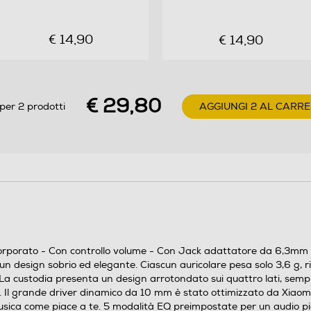
e portatile. La custodia presenta un design
arrotondato sui quattro lati, semplice, elegante e
€ 14,90
€ 14,90
compatto, che si adatta perfettamente alla mano.
Grande driver dinamico da 10 mm: Ottima qualità
audio. Il grande driver dinamico da 10 mm è stato
ottimizzato da Xiaomi Acoustic Lab per migliorare
€ 29,80
per 2 prodotti
AGGIUNGI 2 AL CARRE
le prestazioni e offrire un'esperienza acustica
fantastica. 5 modalità EQ: Ascolta la musica come
piace a te. 5 modalità EQ preimpostate per un
audio pieno, potente e coinvolgente, ricco di
dettagli. Offre una qualità audio straordinaria per
soddisfare le esigenze di tutti, pur rispettando le
preferenze di ascolto individuali. Riduzione del
rumore AI per le chiamate: Qualità delle chiamate
estremamente
corporato - Con controllo volume - Con Jack adattatore da 6,3mm -
 un design sobrio ed elegante. Ciascun auricolare pesa solo 3,6 g, 
La custodia presenta un design arrotondato sui quattro lati, semp
l grande driver dinamico da 10 mm è stato ottimizzato da Xiaomi A
sica come piace a te. 5 modalità EQ preimpostate per un audio pien