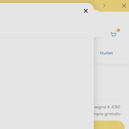
0
Ciao
Mobilità Elettrica
Lifestyle
Outlet
€ 14,90
IVA e contributo RAEE inclusi
Acquisto online
con consegna € 4,90
Ritiro in negozio
in 30 minuti e sempre gratuito
AGGIUNGI AL CARRELLO