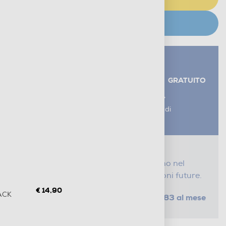
CERCA NEGOZIO
Servizi aggiuntivi alla consegna*
RITIRO USATO RAEE
GRATUITO
AGGIUNGI UN SERVIZIO
*I servizi sono esclusi dal costo di
consegna
Proteggi il tuo acquisto
Con i nostri servizi Serena, ti seguiamo nel
tempo e risparmi sui costi di riparazioni future.
€ 14,90
LACK
da € 0,83 al mese
SELEZIONA UN PIANO
Metodi di pagamento e finanziamenti