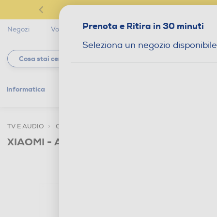
Prenota e Ritira in 30 minuti
Negozi
Volantini
Servizi
Star Club
Magaz
Seleziona un negozio disponibile
Informatica
Gaming
Telefonia
Tv e
TV E AUDIO
CUFFIE E AURICOLARI
AURICOLARI
XIAOMI - Auricolari bluetooth REDMI BUD