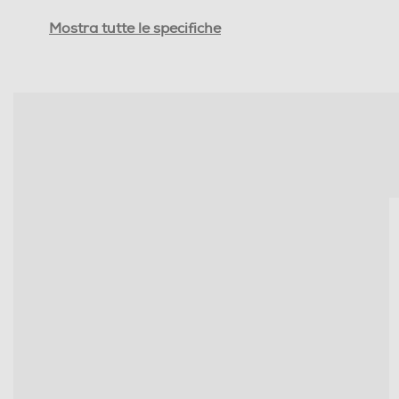
Controllo volume
Mostra tutte le specifiche
Cuffia per tv
Cuffie sportive
Waterproof
Noise cancelling
Microfono incorporato
Pieghevole