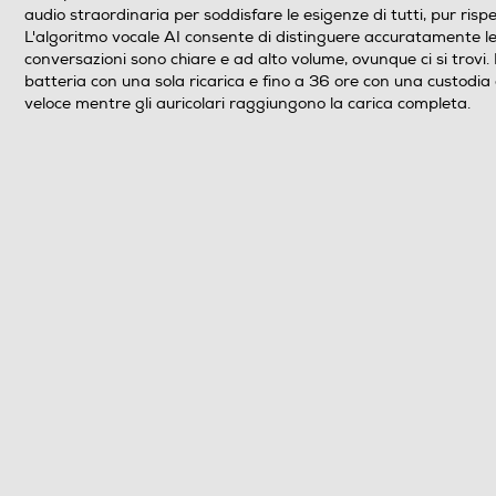
Peso-Kg
audio straordinaria per soddisfare le esigenze di tutti, pur ris
L'algoritmo vocale AI consente di distinguere accuratamente le
conversazioni sono chiare e ad alto volume, ovunque ci si trovi.
Informazioni sulla sicurezza del prodotto
batteria con una sola ricarica e fino a 36 ore con una custodia 
veloce mentre gli auricolari raggiungono la carica completa.
Clicca qui