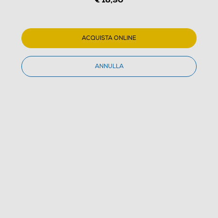
ACQUISTA ONLINE
ANNULLA
1
/
1
EAGLE PICTURES - Missione Shelter
(0)
Dettagli Prodotto
Confronta
€ 16,90
IVA e contributo RAEE inclusi