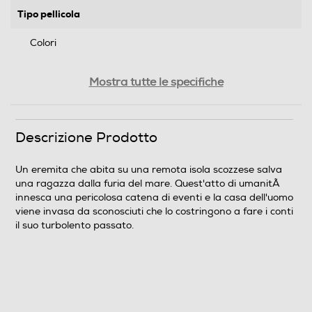
Tipo pellicola
Colori
Segmento
Mostra tutte le specifiche
Film
Genere
Descrizione Prodotto
Azione/avventura
Un eremita che abita su una remota isola scozzese salva
una ragazza dalla furia del mare. Quest'atto di umanitÃ
Cast del film
innesca una pericolosa catena di eventi e la casa dell'uomo
viene invasa da sconosciuti che lo costringono a fare i conti
Jason Statham, Bodhi Rae Breathnach, Naomi Ackie,
il suo turbolento passato.
Bill Nighy, Harriet Walter
Regista/i del film
Ric Roman Waugh