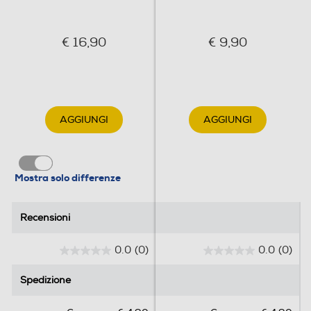
€ 16,90
€ 9,90
AGGIUNGI
AGGIUNGI
Mostra solo differenze
Recensioni
Recensioni
0.0
(0)
0.0
(0)
0
0
.
.
Spedizione
Spedizione
0
0
s
s