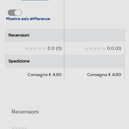
Mostra solo differenze
Recensioni
Recensioni
0.0
(0)
0.0
(0)
0
0
.
.
Spedizione
Spedizione
0
0
s
s
Consegna € 4,90
Consegna € 4,90
u
u
5
5
s
s
t
t
e
e
l
l
Recensioni
l
l
e
e
.
.
★★★★★