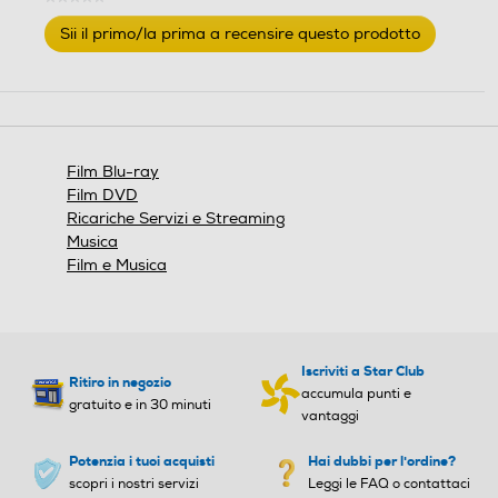
Nessuna
Sii il primo/la prima a recensire questo prodotto
valutazione
.
Questa
azione
aprirà
una
finestra
Film Blu-ray
modale.
Film DVD
Ricariche Servizi e Streaming
Musica
Film e Musica
Iscriviti a Star Club
Ritiro in negozio
accumula punti e
gratuito e in 30 minuti
vantaggi
Potenzia i tuoi acquisti
Hai dubbi per l'ordine?
scopri i nostri servizi
Leggi le FAQ o contattaci