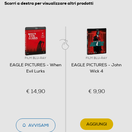
Scorri a destra per visualizzare altri prodotti
Italia
Distributore
Vari
Informazioni sulla sicurezza del prodotto
FILM BLU-RAY
FILM BLU-RAY
Clicca qui
EAGLE PICTURES - When
EAGLE PICTURES - John
Evil Lurks
Wick 4
€ 14,90
€ 9,90
AGGIUNGI
AVVISAMI