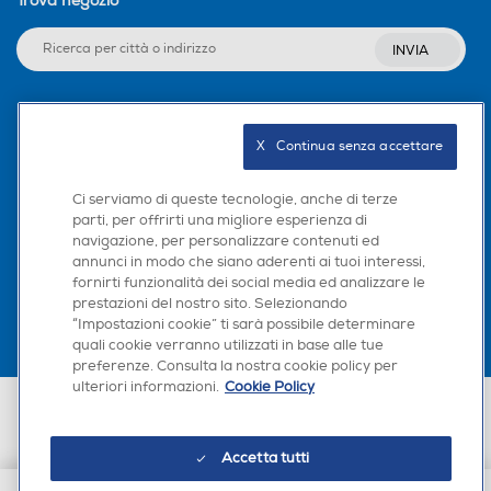
Trova negozio
INVIA
Seguici sui social
X   Continua senza accettare
Ci serviamo di queste tecnologie, anche di terze
parti, per offrirti una migliore esperienza di
navigazione, per personalizzare contenuti ed
Scarica la nostra app
annunci in modo che siano aderenti ai tuoi interessi,
fornirti funzionalità dei social media ed analizzare le
prestazioni del nostro sito. Selezionando
“Impostazioni cookie” ti sarà possibile determinare
quali cookie verranno utilizzati in base alle tue
preferenze. Consulta la nostra cookie policy per
ulteriori informazioni.
Cookie Policy
Euronics Italia SpA. Sede legale Via Montefeltro, 6/a 20156 Milano
Partita Iva, Codice Fiscale e iscrizione CCIAA Milano Monza Brianza Lodi
n. 13337170156. Codice intermediario SDI: HHBD9AK. Vendite soggette
Accetta tutti
agli Artt. 45 e ss del Codice del Consumo in tema di Diritti dei
Consumatori.