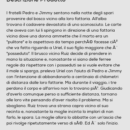
Wide Screen
I fratelli Pedro e Jimmy sentono nella notte degli spari
provenire dal bosco vicino alla loro fattoria. All'alba
Sistema TV
trovano il cadavere devastato di uno sconosciuto. Le carte
che aveva con lui li spingono in direzione di una fattoria
Pal
vicina dove una donna ammette che il morto era un
"pulitore" e lo aspettava da tempo perchÃ© facesse ciÃ²
Area Geografica del articolo
che va fatto riguardo a Uriel, il suo figlio maggiore che Ã¨
"posseduto". Il brusco vicino Ruiz decide di prendere in
Area 2 (Europa/Giappone)
mano la situazione e, nonostante vi siano delle ferree
regole da rispettare con i posseduti se si vuole evitare che
Durata in minuti del film
il male si sparga, preleva Uriel con l'aiuto di Pedro e Jimmy
con l'intenzione di abbandonarlo a centinaia di chilometri
99
di distanza dalle loro fattorie. Ma durante il viaggio, i tre
perdono il corpo e all'arrivo non lo trovano piÃ¹. Giudicando
N° di supporti contenuti nell'articolo
d'averlo comunque perso a sufficiente distanza, tornano
alle loro vite pensando d'aver risolto il problema. Ma si
1
sbagliano. Ruiz trova una strana capra vicino al suo
recinto e, nonostante la moglie incinta lo implori di non
Anno produzione del film
farlo, le spara. La moglie allora lo abbatte con un'ascia che
poi rivolge ripetutamente verso di sÃ©. Ed Ã¨ solo l'inizio.
2023