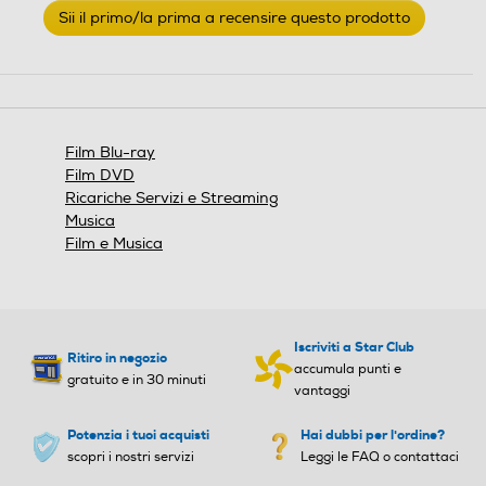
Sii il primo/la prima a recensire questo prodotto
valutazione
.
Questa
azione
aprirà
una
finestra
Film Blu-ray
modale.
Film DVD
Ricariche Servizi e Streaming
Musica
Film e Musica
Iscriviti a Star Club
Ritiro in negozio
accumula punti e
gratuito e in 30 minuti
vantaggi
Potenzia i tuoi acquisti
Hai dubbi per l'ordine?
scopri i nostri servizi
Leggi le FAQ o contattaci