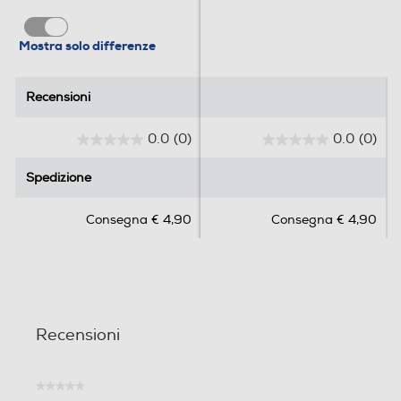
Mostra solo differenze
Recensioni
Recensioni
0.0
(0)
0.0
(0)
0
0
.
.
Spedizione
Spedizione
0
0
s
s
Consegna € 4,90
Consegna € 4,90
u
u
5
5
s
s
t
t
e
e
l
l
Recensioni
l
l
e
e
.
.
★★★★★
Nessuna