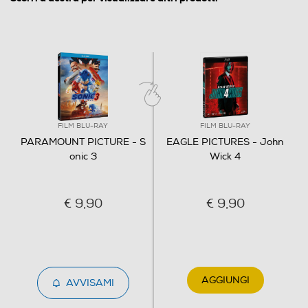
Italiano
Origine dell'articolo
Italia
Distributore
Vari
FILM BLU-RAY
FILM BLU-RAY
PARAMOUNT PICTURE - S
EAGLE PICTURES - John
onic 3
Wick 4
Informazioni sulla sicurezza del prodotto
Clicca qui
€ 9,90
€ 9,90
AGGIUNGI
AVVISAMI