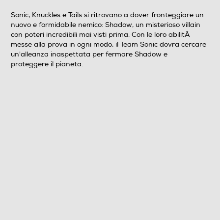
Cartoni Animati
Sonic, Knuckles e Tails si ritrovano a dover fronteggiare un
nuovo e formidabile nemico: Shadow, un misterioso villain
Genere
con poteri incredibili mai visti prima. Con le loro abilitÃ
messe alla prova in ogni modo, il Team Sonic dovra cercare
Animazione
un'alleanza inaspettata per fermare Shadow e
proteggere il pianeta.
Formato Video
Wide Screen
Sistema TV
Pal
Area Geografica del articolo
Area 2 (Europa/Giappone)
Durata in minuti del film
110