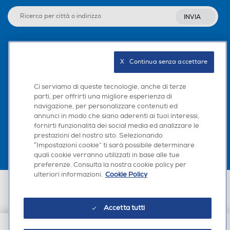
INVIA
Seguici sui social
X   Continua senza accettare
Ci serviamo di queste tecnologie, anche di terze
parti, per offrirti una migliore esperienza di
navigazione, per personalizzare contenuti ed
Scarica la nostra app
annunci in modo che siano aderenti ai tuoi interessi,
fornirti funzionalità dei social media ed analizzare le
prestazioni del nostro sito. Selezionando
“Impostazioni cookie” ti sarà possibile determinare
quali cookie verranno utilizzati in base alle tue
preferenze. Consulta la nostra cookie policy per
ulteriori informazioni.
Cookie Policy
Euronics Italia SpA. Sede legale Via Montefeltro, 6/a 20156 Milano
Partita Iva, Codice Fiscale e iscrizione CCIAA Milano Monza Brianza Lodi
n. 13337170156. Codice intermediario SDI: HHBD9AK. Vendite soggette
Accetta tutti
agli Artt. 45 e ss del Codice del Consumo in tema di Diritti dei
Consumatori.