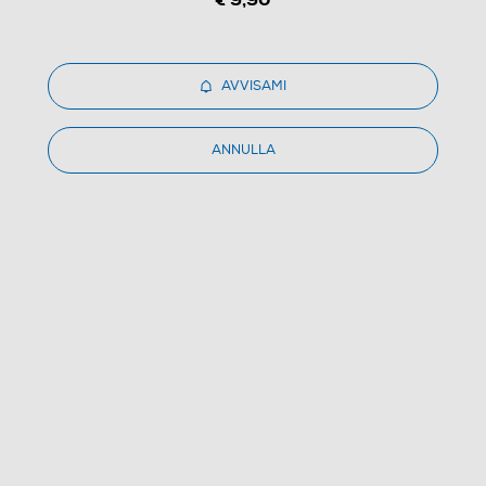
AVVISAMI
ANNULLA
1
/
1
PARAMOUNT PICTURE - Sonic 3
(0)
Dettagli Prodotto
Confronta
€ 7,99