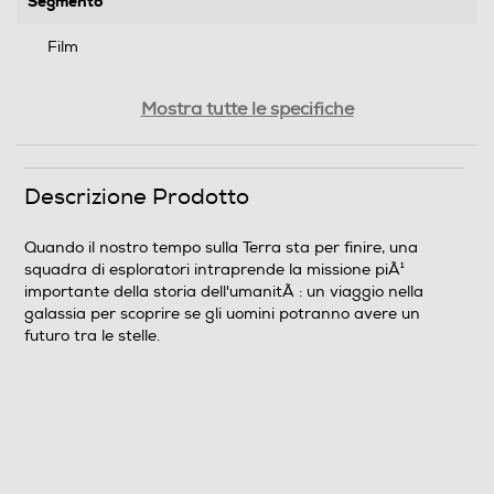
Segmento
Film
Genere
Mostra tutte le specifiche
Fantascienza
Sistema TV
Descrizione Prodotto
Pal
Quando il nostro tempo sulla Terra sta per finire, una
squadra di esploratori intraprende la missione piÃ¹
Area Geografica del articolo
importante della storia dell'umanitÃ : un viaggio nella
galassia per scoprire se gli uomini potranno avere un
Area 2 (Europa/Giappone)
futuro tra le stelle.
Durata in minuti del film
169
N° di supporti contenuti nell'articolo