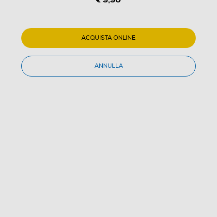
ACQUISTA ONLINE
ANNULLA
1
/
1
WARNER HOME VIDEO - Interstellar
(0)
Dettagli Prodotto
Confronta
€ 9,90
IVA e contributo RAEE inclusi