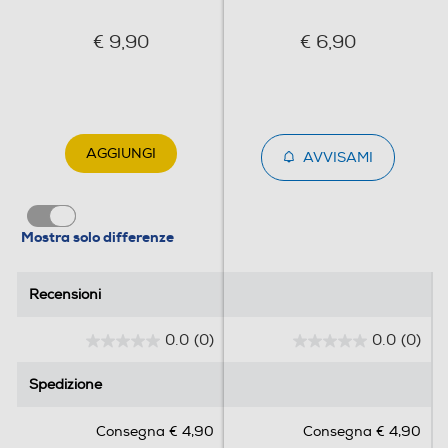
€ 9,90
€ 6,90
AGGIUNGI
AVVISAMI
Mostra solo differenze
Recensioni
Recensioni
0.0
(0)
0.0
(0)
0
0
.
.
Spedizione
Spedizione
0
0
s
s
Consegna € 4,90
Consegna € 4,90
u
u