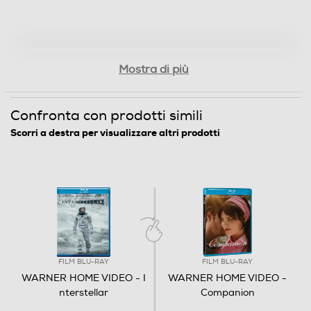
Christopher Nolan
Lingue dell'articolo
Italiano
Mostra di più
Origine dell'articolo
Confronta con prodotti simili
Italia
Scorri a destra per visualizzare altri prodotti
Distributore
Vari
Informazioni sulla sicurezza del prodotto
Clicca qui
FILM BLU-RAY
FILM BLU-RAY
WARNER HOME VIDEO - I
WARNER HOME VIDEO -
nterstellar
Companion