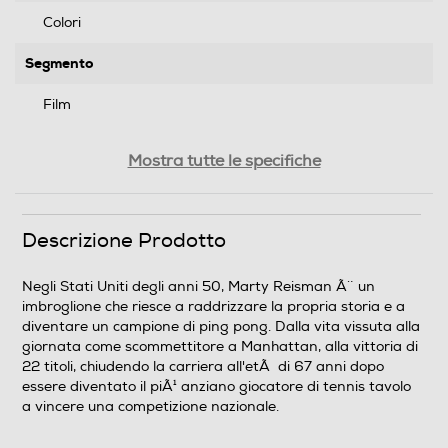
Colori
Segmento
Film
Genere
Mostra tutte le specifiche
Drammatico
Formato Video
Descrizione Prodotto
Wide Screen
Negli Stati Uniti degli anni 50, Marty Reisman Ã¨ un
imbroglione che riesce a raddrizzare la propria storia e a
Sistema TV
diventare un campione di ping pong. Dalla vita vissuta alla
giornata come scommettitore a Manhattan, alla vittoria di
Pal
22 titoli, chiudendo la carriera all'etÃ di 67 anni dopo
essere diventato il piÃ¹ anziano giocatore di tennis tavolo
Area Geografica del articolo
a vincere una competizione nazionale.
Area 2 (Europa/Giappone)