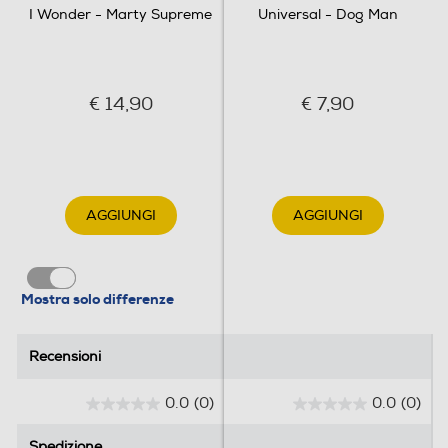
Clicca qui
I Wonder - Marty Supreme
Universal - Dog Man
€ 14,90
€ 7,90
AGGIUNGI
AGGIUNGI
Mostra solo differenze
Recensioni
Recensioni
0.0
(0)
0.0
(0)
0
0
.
.
Spedizione
Spedizione