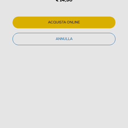
ACQUISTA ONLINE
ANNULLA
1
/
1
I Wonder - Marty Supreme
(0)
Dettagli Prodotto
Confronta