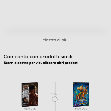
USA
Regista/i del film
Josh Safdie
Lingue dell'articolo
Mostra di più
Italiano
Confronta con prodotti simili
Origine dell'articolo
Scorri a destra per visualizzare altri prodotti
Italia
Distributore
Vari
Informazioni sulla sicurezza del prodotto
FILM DVD
FILM DVD