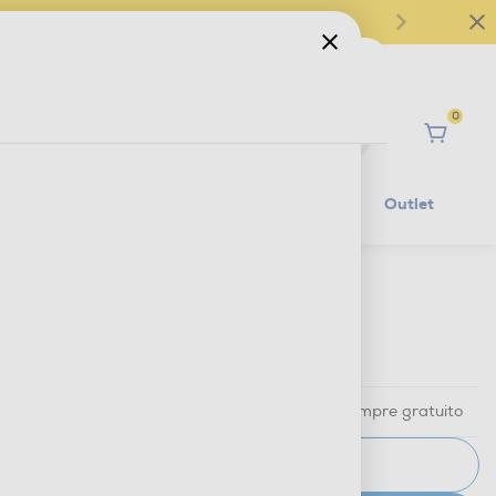
0
Ciao
Mobilità Elettrica
Lifestyle
Outlet
€ 5,99
IVA e contributo RAEE inclusi
Ritiro in negozio
in 30 minuti e sempre gratuito
AVVISAMI