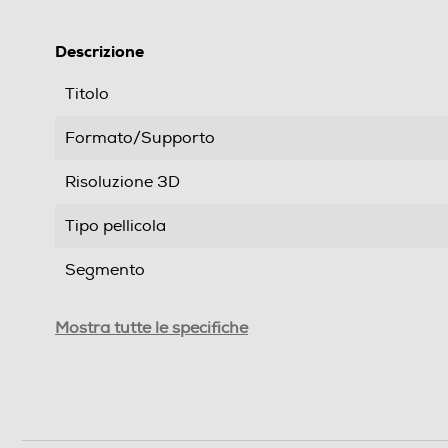
Descrizione
Titolo
Formato/Supporto
Risoluzione 3D
Tipo pellicola
Segmento
Genere
Mostra tutte le specifiche
Formato Video
Sistema TV
Area Geografica del articolo