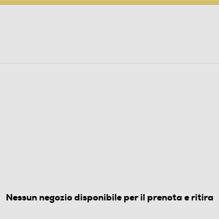
PARTECIPA AL CONCORSO ANNIVERSARIO
ine
 Audio
Elettrodomestici
Foto, Video, Droni
(0)
Nessun negozio disponibile per il prenota e ritira