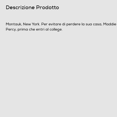
Descrizione Prodotto
Durata in minuti del film
N° di supporti contenuti nell'articolo
Montauk, New York. Per evitare di perdere la sua casa, Maddie r
Percy, prima che entri al college.
Anno produzione del film
Titolo originale del film
Cast del film
Nazione di Produzione del film
Regista/i del film
Lingue dell'articolo
Sottotitoli dell'articolo