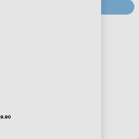
CERCA NEGOZIO
Metodi di pagamento e finanziamenti
Informazioni sulla consegna
Diritto di recesso
 9,90