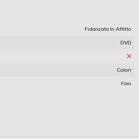
Fidanzata In Affitto
DVD
Colori
Film
Comico/Commedia
Wide Screen
Pal
Area 2 (Europa/Giappone)