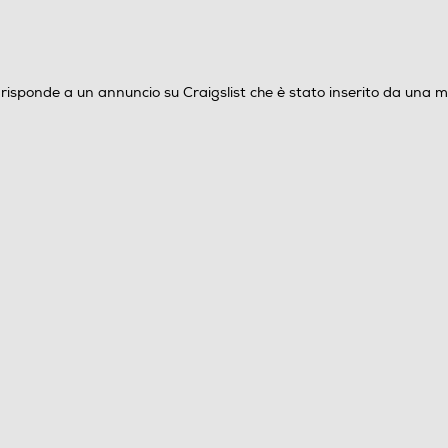
90
1
isponde a un annuncio su Craigslist che è stato inserito da una mad
2023
No Hard Feelings
Matthew Broderick,Andrew Barth
Feldman,Jennifer Lawrence
USA
Gene Stupnitsky
Inglese,Italiano
Italiano