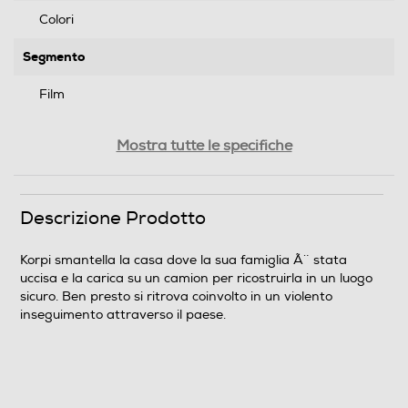
Colori
Segmento
Film
Genere
Mostra tutte le specifiche
Azione/avventura
Formato Video
Descrizione Prodotto
Wide Screen
Korpi smantella la casa dove la sua famiglia Ã¨ stata
uccisa e la carica su un camion per ricostruirla in un luogo
Sistema TV
sicuro. Ben presto si ritrova coinvolto in un violento
inseguimento attraverso il paese.
Pal
Area Geografica del articolo
Area 2 (Europa/Giappone)