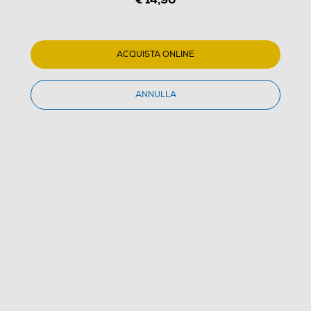
ACQUISTA ONLINE
ANNULLA
1
/
1
SONY PICTURES - Sisu - Il Vendicatore
(0)
Dettagli Prodotto
Confronta