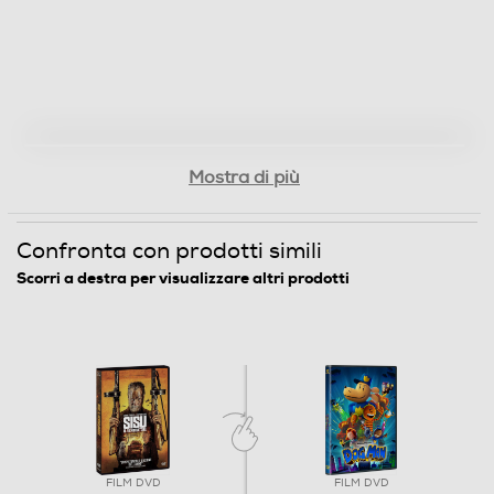
FIN
Regista/i del film
Jalmari Helander
Lingue dell'articolo
Mostra di più
Italiano
Confronta con prodotti simili
Origine dell'articolo
Scorri a destra per visualizzare altri prodotti
Italia
Distributore
Vari
Informazioni sulla sicurezza del prodotto
FILM DVD
FILM DVD