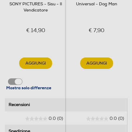
Clicca qui
SONY PICTURES - Sisu - Il
Universal - Dog Man
Vendicatore
€ 14,90
€ 7,90
AGGIUNGI
AGGIUNGI
Mostra solo differenze
Recensioni
Recensioni
0.0
(0)
0.0
(0)
0
0
.
.
Spedizione
Spedizione