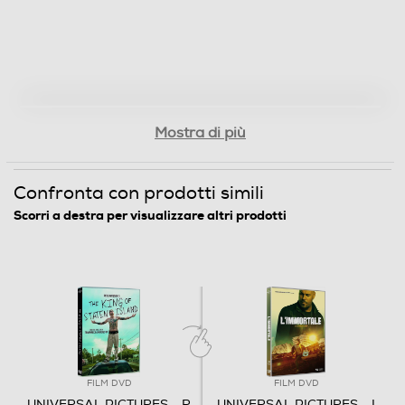
Judd Apatow
Origine dell'articolo
Italia
Distributore
Mostra di più
Vari
Confronta con prodotti simili
Informazioni sulla sicurezza del prodotto
Scorri a destra per visualizzare altri prodotti
Clicca qui
FILM DVD
FILM DVD
UNIVERSAL PICTURES - R
UNIVERSAL PICTURES - I