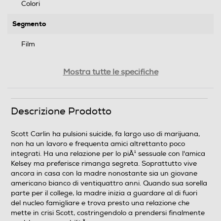
Colori
Segmento
Film
Genere
Mostra tutte le specifiche
Comico/Commedia
Formato Video
Descrizione Prodotto
Wide Screen
Scott Carlin ha pulsioni suicide, fa largo uso di marijuana,
non ha un lavoro e frequenta amici altrettanto poco
Sistema TV
integrati. Ha una relazione per lo piÃ¹ sessuale con l'amica
Kelsey ma preferisce rimanga segreta. Soprattutto vive
Pal
ancora in casa con la madre nonostante sia un giovane
americano bianco di ventiquattro anni. Quando sua sorella
Area Geografica del articolo
parte per il college, la madre inizia a guardare al di fuori
del nucleo famigliare e trova presto una relazione che
Area 2 (Europa/Giappone)
mette in crisi Scott, costringendolo a prendersi finalmente