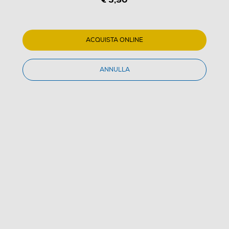
ACQUISTA ONLINE
ANNULLA
1
/
1
UNIVERSAL PICTURES - Re Di Staten Island (Il)
(0)
Dettagli Prodotto
Confronta
€ 5,90