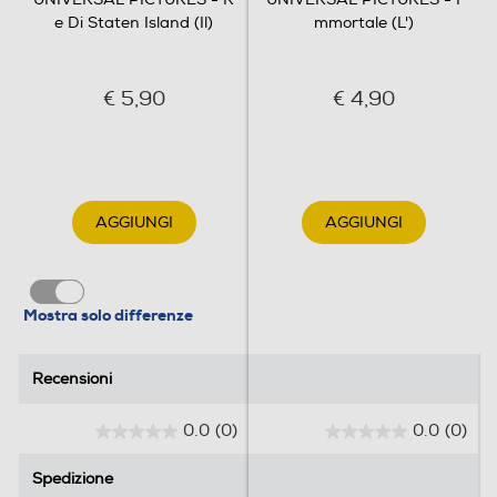
e Di Staten Island (Il)
mmortale (L')
€ 5,90
€ 4,90
AGGIUNGI
AGGIUNGI
Mostra solo differenze
Recensioni
Recensioni
0.0
(0)
0.0
(0)
0
0
.
.
Spedizione
Spedizione
0
0