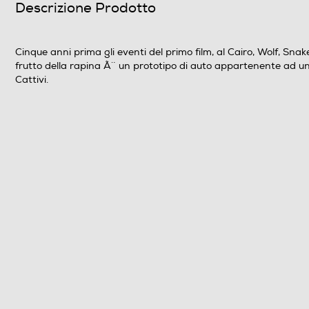
Descrizione Prodotto
N° di supporti contenuti nell'articolo
Anno produzione del film
Cinque anni prima gli eventi del primo film, al Cairo, Wolf, Sna
frutto della rapina Ã¨ un prototipo di auto appartenente ad u
Titolo originale del film
Cattivi.
Nazione di Produzione del film
Regista/i del film
Lingue dell'articolo
Origine dell'articolo
Distributore
Informazioni sulla sicurezza del prodotto
Clicca qui