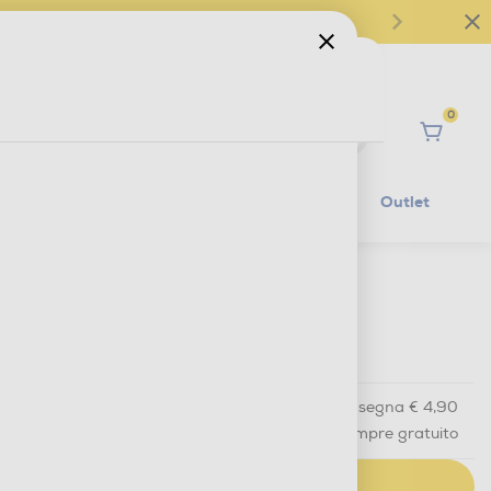
0
Ciao
Mobilità Elettrica
Lifestyle
Outlet
€ 9,90
IVA e contributo RAEE inclusi
Acquisto online
con consegna € 4,90
Ritiro in negozio
in 30 minuti e sempre gratuito
AGGIUNGI AL CARRELLO