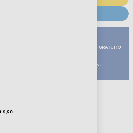
CERCA NEGOZIO
Servizi aggiuntivi alla consegna*
RITIRO USATO RAEE
GRATUITO
AGGIUNGI UN SERVIZIO
*I servizi sono esclusi dal costo di
consegna
Metodi di pagamento e finanziamenti
Informazioni sulla consegna
Diritto di recesso
€ 9,90