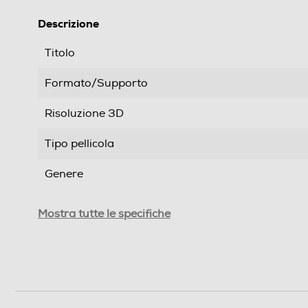
Descrizione
Titolo
Formato/Supporto
Risoluzione 3D
Tipo pellicola
Genere
Formato Video
Mostra tutte le specifiche
Sistema TV
Area Geografica del articolo
Durata in minuti del film