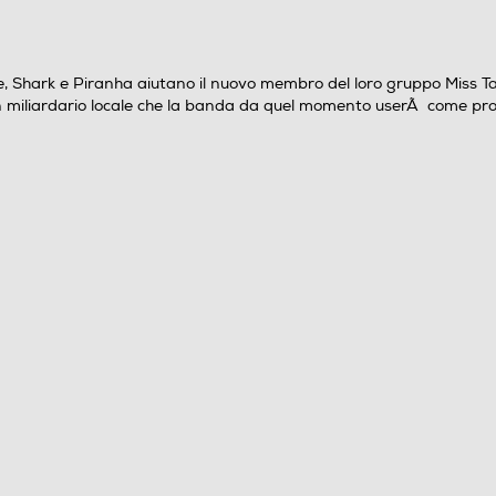
1
2025
ke, Shark e Piranha aiutano il nuovo membro del loro gruppo Miss Ta
n miliardario locale che la banda da quel momento userÃ come propr
Bad Guys 2 (The)
USA
Pierre Perifel
Italiano
Italia
Vari