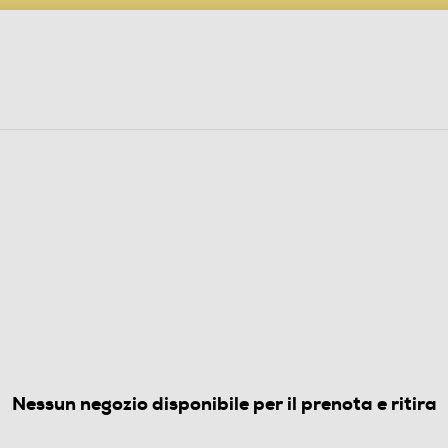
PARTECIPA AL CONCORSO ANNIVERSARIO
ine
 Audio
Elettrodomestici
Foto, Video, Droni
(0)
Nessun negozio disponibile per il prenota e ritira