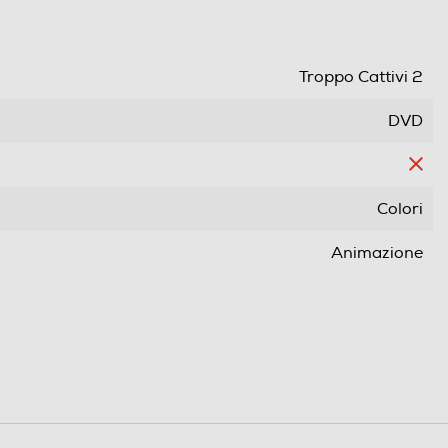
Troppo Cattivi 2
DVD
Colori
Animazione
Wide Screen
Pal
Area 2 (Europa/Giappone)
104