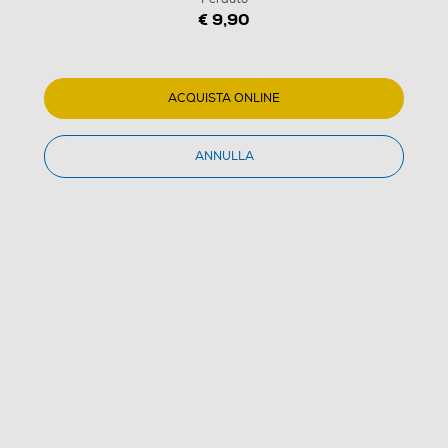
€ 9,90
ACQUISTA ONLINE
ANNULLA
1
/
1
WARNER HOME VIDEO - Aquaman E Il Regno Perduto
(0)
Dettagli Prodotto
Confronta