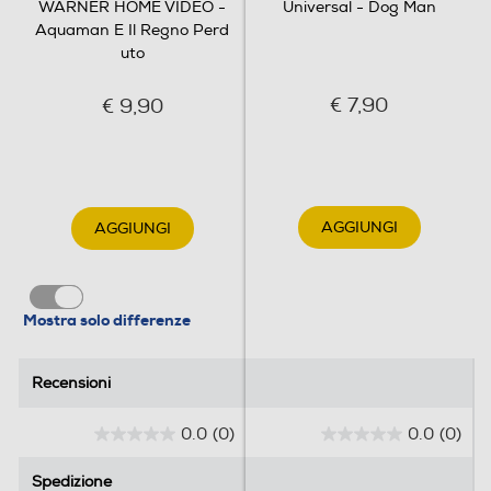
WARNER HOME VIDEO -
Universal - Dog Man
Aquaman E Il Regno Perd
Informazioni sulla sicurezza del prodotto
uto
Clicca qui
€ 7,90
€ 9,90
AGGIUNGI
AGGIUNGI
Mostra solo differenze
Recensioni
Recensioni
0.0
(0)
0.0
(0)
0
0
.
.
Spedizione
Spedizione