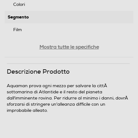
Colori
Segmento
Film
Genere
Mostra tutte le specifiche
Fantascienza
Formato Video
Descrizione Prodotto
Wide Screen
Aquaman prova ogni mezzo per salvare la cittÃ
sottomarina di Atlantide e il resto del pianeta
Sistema TV
dall'imminente rovina. Per ridurre al minimo i danni, dovrÃ
sforzarsi di stringere un'alleanza difficile con un
Pal
improbabile alleato.
Area Geografica del articolo
Area 2 (Europa/Giappone)