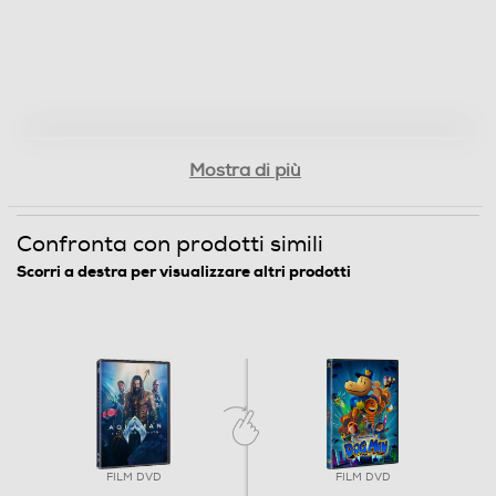
USA
Regista/i del film
James Wan
Lingue dell'articolo
Mostra di più
Inglese,Italiano
Confronta con prodotti simili
Sottotitoli dell'articolo
Scorri a destra per visualizzare altri prodotti
Italiano
Origine dell'articolo
Italia
Distributore
Vari
FILM DVD
FILM DVD