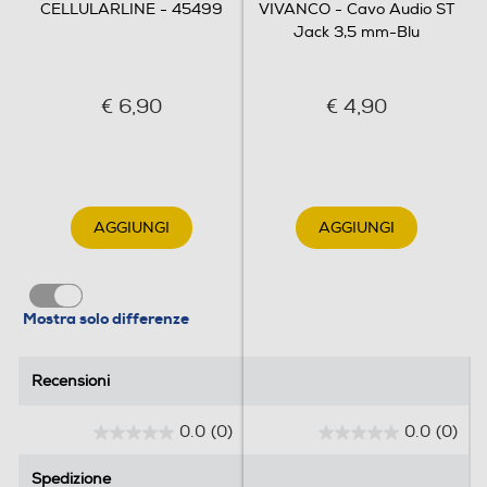
CELLULARLINE - 45499
VIVANCO - Cavo Audio ST
Jack 3,5 mm-Blu
€ 6,90
€ 4,90
AGGIUNGI
AGGIUNGI
Mostra solo differenze
Recensioni
Recensioni
0.0
(0)
0.0
(0)
0
0
.
.
Spedizione
Spedizione