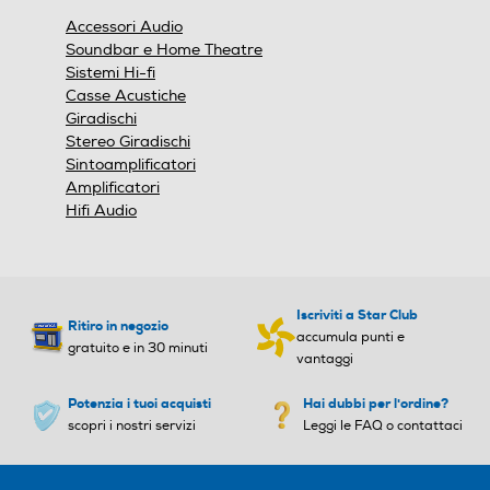
finestra
Accessori Audio
modale.
Soundbar e Home Theatre
Sistemi Hi-fi
Casse Acustiche
Giradischi
Stereo Giradischi
Sintoamplificatori
Amplificatori
Hifi Audio
Iscriviti a Star Club
Ritiro in negozio
accumula punti e
gratuito e in 30 minuti
vantaggi
Potenzia i tuoi acquisti
Hai dubbi per l'ordine?
scopri i nostri servizi
Leggi le FAQ o contattaci