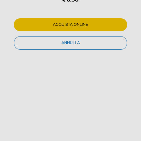
CELLULARLINE - 45499
ACQUISTA ONLINE
(0)
Dettagli Prodotto
Confronta
ANNULLA
€ 6,90
IVA e contributo RAEE inclusi
Ultimi 3 pezzi disponibili
Acquisto online
con consegna € 4,90
Ritiro in negozio
in 30 minuti e sempre gratuito
AGGIUNGI AL CARRELLO