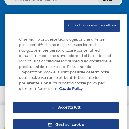
INVIA
Seguici sui social
X   Continua senza accettare
Ci serviamo di queste tecnologie, anche di terze
parti, per offrirti una migliore esperienza di
navigazione, per personalizzare contenuti ed
Scarica la nostra app
annunci in modo che siano aderenti ai tuoi interessi,
fornirti funzionalità dei social media ed analizzare le
prestazioni del nostro sito. Selezionando
“Impostazioni cookie” ti sarà possibile determinare
quali cookie verranno utilizzati in base alle tue
preferenze. Consulta la nostra cookie policy per
ulteriori informazioni.
Cookie Policy
Euronics Italia SpA. Sede legale Via Montefeltro, 6/a 20156 Milano
Partita Iva, Codice Fiscale e iscrizione CCIAA Milano Monza Brianza Lodi
n. 13337170156. Codice intermediario SDI: HHBD9AK. Vendite soggette
Accetta tutti
agli Artt. 45 e ss del Codice del Consumo in tema di Diritti dei
Consumatori.
€ 6,90
Gestisci cookie
AGGIUNGI AL CARRELLO