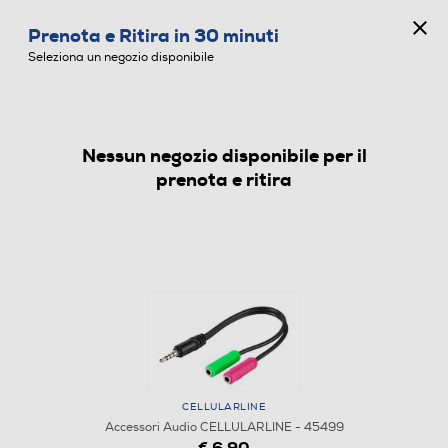
CONCORSO ANNIVERSARIO
Prenota e Ritira in 30 minuti
0
Seleziona un negozio disponibile
Nessun negozio disponibile per il
ACCESSORI AUDIO
prenota e ritira
CELLULARLINE
1
/
1
Accessori Audio CELLULARLINE - 45499
€ 6,90