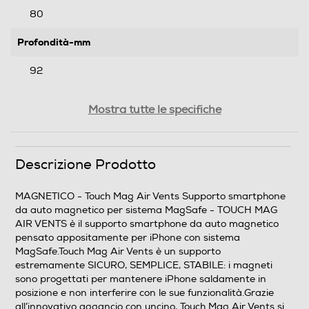
80
Profondità-mm
92
Peso-Kg
Mostra tutte le specifiche
0,128
Descrizione Prodotto
Informazioni sulla sicurezza del prodotto
Clicca qui
MAGNETICO - Touch Mag Air Vents Supporto smartphone
da auto magnetico per sistema MagSafe - TOUCH MAG
AIR VENTS è il supporto smartphone da auto magnetico
pensato appositamente per iPhone con sistema
MagSafe.Touch Mag Air Vents è un supporto
estremamente SICURO, SEMPLICE, STABILE: i magneti
sono progettati per mantenere iPhone saldamente in
posizione e non interferire con le sue funzionalità.Grazie
all’innovativo aggancio con uncino, Touch Mag Air Vents si