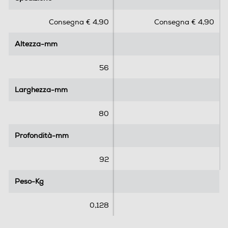
0
0
s
s
Consegna € 4,90
Consegna € 4,90
u
u
5
5
Altezza-mm
Altezza-mm
s
s
t
t
e
e
56
l
l
l
l
Larghezza-mm
Larghezza-mm
e
e
.
.
80
1
r
Profondità-mm
Profondità-mm
e
c
92
e
n
Peso-Kg
Peso-Kg
s
i
0,128
o
n
e