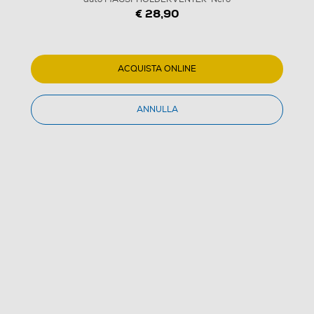
€ 28,90
ACQUISTA ONLINE
ANNULLA
1
/
10
CELLULARLINE - Supporto smartphone da auto
MAGSFHOLDERVENT2K-Nero