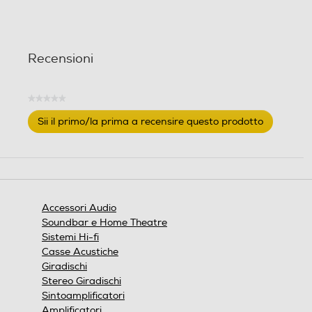
Recensioni
★★★★★
Nessuna
Sii il primo/la prima a recensire questo prodotto
valutazione
.
Questa
azione
aprirà
una
finestra
Accessori Audio
modale.
Soundbar e Home Theatre
Sistemi Hi-fi
Casse Acustiche
Giradischi
Stereo Giradischi
Sintoamplificatori
Amplificatori