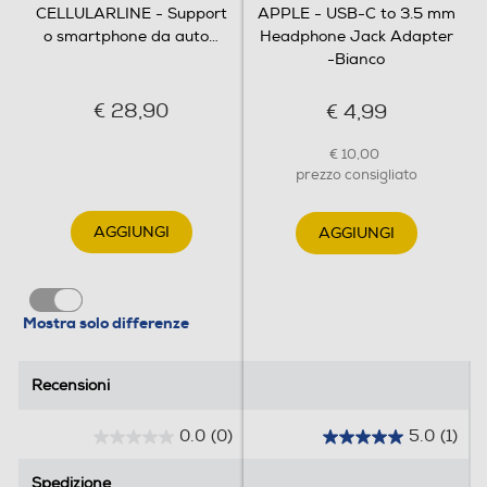
CELLULARLINE - Support
APPLE - USB-C to 3.5 mm
o smartphone da auto
…
Headphone Jack Adapter
-Bianco
€ 28,90
€ 4,99
€ 10,00
prezzo consigliato
AGGIUNGI
AGGIUNGI
Mostra solo differenze
Recensioni
Recensioni
0.0
(0)
5.0
(1)
0
5
.
.
Spedizione
Spedizione