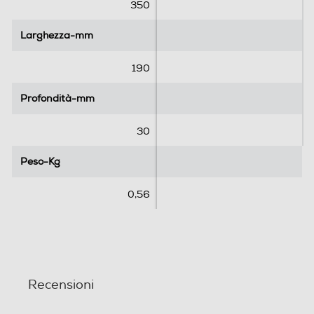
e
e
350
l
l
l
l
Larghezza-mm
Larghezza-mm
e
e
.
.
190
1
r
Profondità-mm
Profondità-mm
e
c
30
e
n
Peso-Kg
Peso-Kg
s
i
0,56
o
n
e
Recensioni