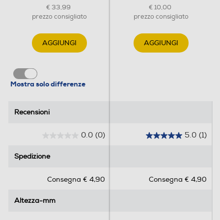
€ 33,99
€ 10,00
prezzo consigliato
prezzo consigliato
AGGIUNGI
AGGIUNGI
Mostra solo differenze
Recensioni
Recensioni
0.0
(0)
5.0
(1)
0
5
.
.
Spedizione
Spedizione
0
0
s
s
Consegna € 4,90
Consegna € 4,90
u
u
5
5
Altezza-mm
Altezza-mm
s
s
t
t