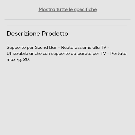
Peso-Kg
Mostra tutte le specifiche
0,56
Descrizione Prodotto
Informazioni sulla sicurezza del prodotto
Clicca qui
Supporto per Sound Bar - Ruota assieme alla TV -
Utilizzabile anche con supporto da parete per TV - Portata
max kg. 20.