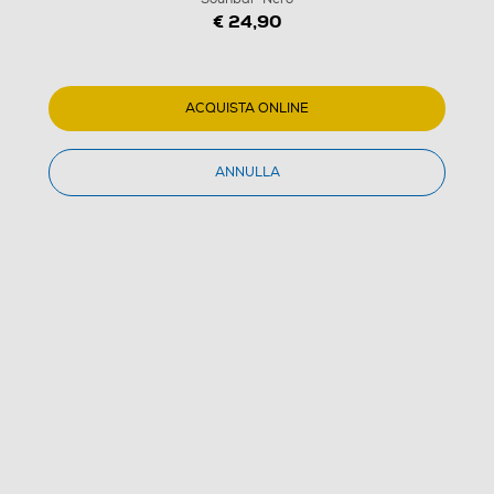
€ 24,90
ACQUISTA ONLINE
1
/
19
ANNULLA
MELICONI - Sound Bar 1000 - Supporto per
Sounbar-Nero
(0)
Dettagli Prodotto
Confronta
€ 24,90
IVA e contributo RAEE inclusi
€ 33,99
prezzo consigliato