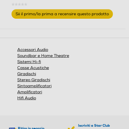
★★★★★
Nessuna
Sii il primo/la prima a recensire questo prodotto
valutazione
.
Questa
azione
aprirà
una
finestra
Accessori Audio
modale.
Soundbar e Home Theatre
Sistemi Hi-fi
Casse Acustiche
Giradischi
Stereo Giradischi
Sintoamplificatori
Amplificatori
Hifi Audio
Iscriviti a Star Club
Ritiro in negozio