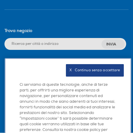
Trova negozio
INVIA
Seguici sui social
X   Continua senza accettare
Ci serviamo di queste tecnologie, anche di terze
parti, per offrirti una migliore esperienza di
navigazione, per personalizzare contenuti ed
Scarica la nostra app
annunci in modo che siano aderenti ai tuoi interessi,
fornirti funzionalità dei social media ed analizzare le
prestazioni del nostro sito. Selezionando
“Impostazioni cookie” ti sarà possibile determinare
quali cookie verranno utilizzati in base alle tue
preferenze. Consulta la nostra cookie policy per