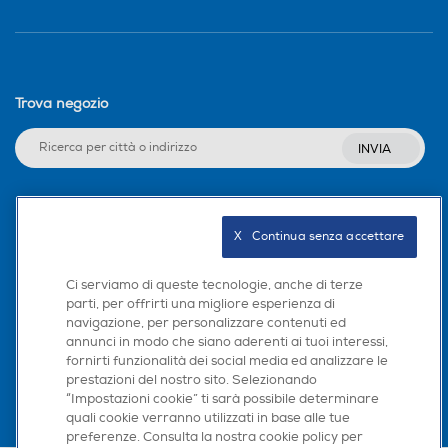
Trova negozio
INVIA
Seguici sui social
X   Continua senza accettare
Ci serviamo di queste tecnologie, anche di terze
parti, per offrirti una migliore esperienza di
navigazione, per personalizzare contenuti ed
Scarica la nostra app
annunci in modo che siano aderenti ai tuoi interessi,
fornirti funzionalità dei social media ed analizzare le
prestazioni del nostro sito. Selezionando
“Impostazioni cookie” ti sarà possibile determinare
quali cookie verranno utilizzati in base alle tue
preferenze. Consulta la nostra cookie policy per