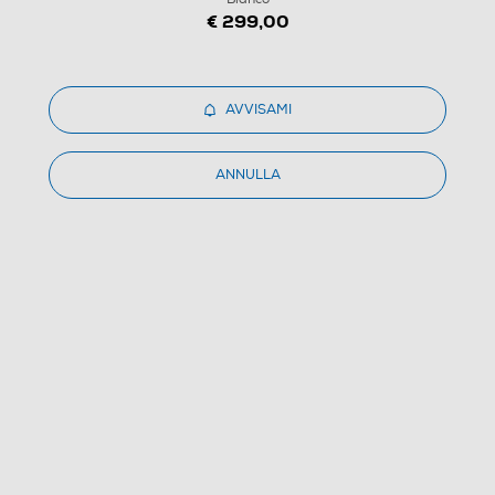
1
/
2
€ 299,00
SONOS - COPPIA STAND PER ERA 300-Bianco
AVVISAMI
(0)
Dettagli Prodotto
Confronta
ANNULLA
€ 299,99
IVA e contributo RAEE inclusi
Ritiro in negozio
in 30 minuti e sempre gratuito
AVVISAMI
CERCA NEGOZIO