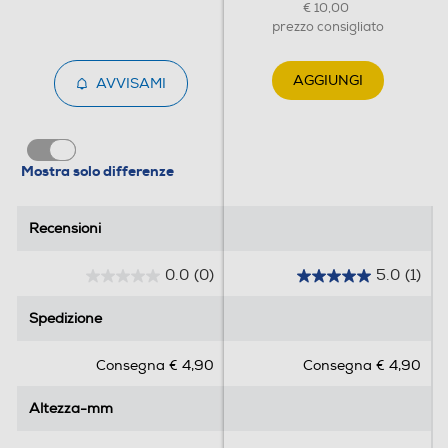
€ 10,00
prezzo consigliato
AGGIUNGI
AVVISAMI
Mostra solo differenze
Recensioni
Recensioni
0.0
(0)
5.0
(1)
0
5
.
.
Spedizione
Spedizione
0
0
s
s
Consegna € 4,90
Consegna € 4,90
u
u
5
5
Altezza-mm
Altezza-mm
s
s
t
t