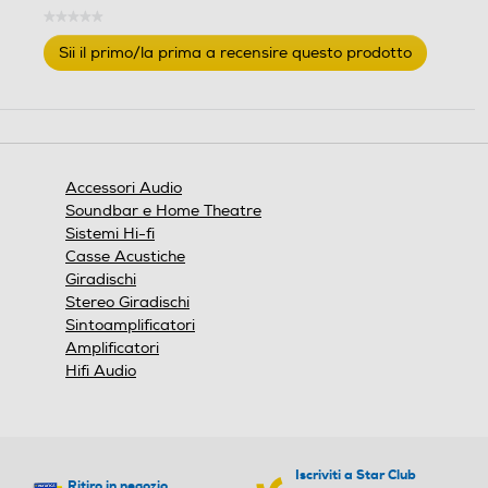
★★★★★
Nessuna
Sii il primo/la prima a recensire questo prodotto
valutazione
.
Questa
azione
aprirà
una
finestra
Accessori Audio
modale.
Soundbar e Home Theatre
Sistemi Hi-fi
Casse Acustiche
Giradischi
Stereo Giradischi
Sintoamplificatori
Amplificatori
Hifi Audio
Iscriviti a Star Club
Ritiro in negozio