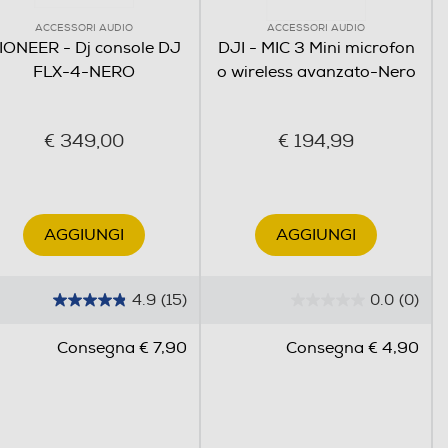
ACCESSORI AUDIO
ACCESSORI AUDIO
IONEER - Dj console DJ
DJI - MIC 3 Mini microfon
FLX-4-NERO
o wireless avanzato-Nero
›
€ 349,00
€ 194,99
AGGIUNGI
AGGIUNGI
 seconda della regione.
a regione.
4.9
(15)
0.0
(0)
4
0
.
.
Consegna € 7,90
Consegna € 4,90
9
0
s
s
u
u
5
5