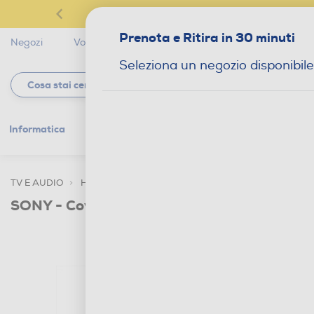
Prenota e Ritira in 30 minuti
Negozi
Volantini
Servizi
Star Club
Magaz
Seleziona un negozio disponibile
Informatica
Gaming
Telefonia
Tv e
TV E AUDIO
HIFI AUDIO
ACCESSORI AUDIO
SONY - Cover per custodia di ricarica Sony