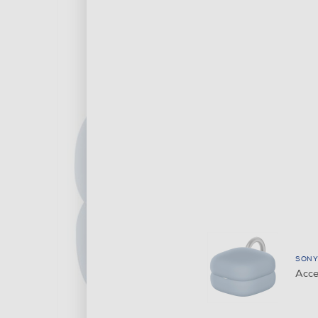
SONY
Acce