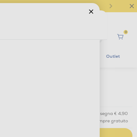
0
Ciao
Mobilità Elettrica
Lifestyle
Outlet
€ 19,90
IVA e contributo RAEE inclusi
Acquisto online
con consegna € 4,90
Ritiro in negozio
in 30 minuti e sempre gratuito
AGGIUNGI AL CARRELLO