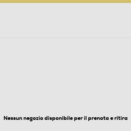
PARTECIPA AL CONCORSO ANNIVERSARIO
ine
 Audio
Elettrodomestici
Foto, Video, Droni
 LinkBuds Open-Blu
(0)
Nessun negozio disponibile per il prenota e ritira