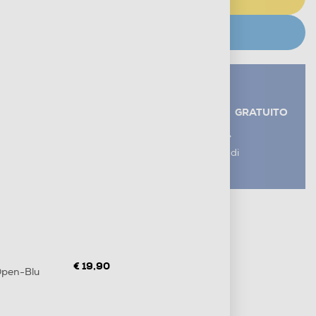
CERCA NEGOZIO
Servizi aggiuntivi alla consegna*
RITIRO USATO RAEE
GRATUITO
AGGIUNGI UN SERVIZIO
*I servizi sono esclusi dal costo di
consegna
Metodi di pagamento e finanziamenti
Informazioni sulla consegna
Diritto di recesso
€ 19,90
Open-Blu