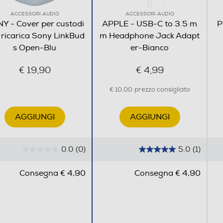
ACCESSORI AUDIO
ACCESSORI AUDIO
Y - Cover per custodi
APPLE - USB-C to 3.5 m
P
i ricarica Sony LinkBud
m Headphone Jack Adapt
s Open-Blu
er-Bianco
€ 19,90
€ 4,99
€ 10,00
prezzo consigliato
AGGIUNGI
AGGIUNGI
 sono venduti separatamente. I tempi di distribuzione e i canali di vendita variano a
 separatamente. I tempi di distribuzione e i canali di vendita variano a seconda dell
 adesivi esclusi.
0.0
(0)
5.0
(1)
0
5
.
.
Consegna € 4,90
Consegna € 4,90
0
0
s
s
u
u
5
5