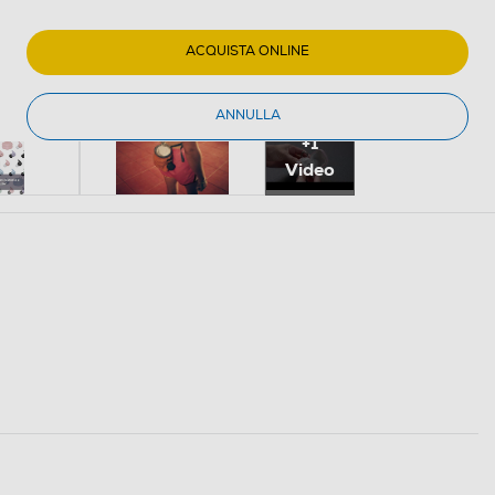
ACQUISTA ONLINE
ANNULLA
+1
Video