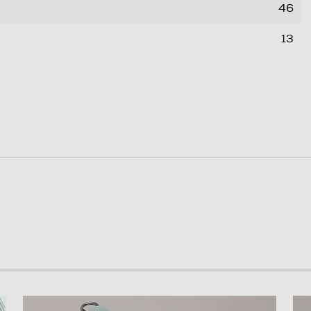
46
13
0,001