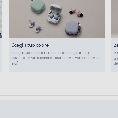
Scegli il tuo colore
Ze
Scegli il tuo stile tra i cinque colori eleganti: nero
A 
assoluto, azzurro cenere, rosa cenere, verde cenere e
am
2
lilla
.
de