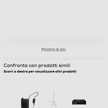
DLNA
Airplay
Memory card reader
Mostra di più
Confronta con prodotti simili
Autocalibrazione
Scorri a destra per visualizzare altri prodotti
Informazioni sulla sicurezza del prodotto
Clicca qui