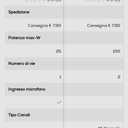
0
0
.
.
Spedizione
Spedizione
0
0
s
s
Consegna € 7,90
Consegna € 7,90
u
u
5
5
Potenza max-W
Potenza max-W
s
s
t
t
e
e
25
100
l
l
l
l
Numero di vie
Numero di vie
e
e
.
.
1
2
Ingresso microfono
Ingresso microfono
Tipo Canali
Tipo Canali