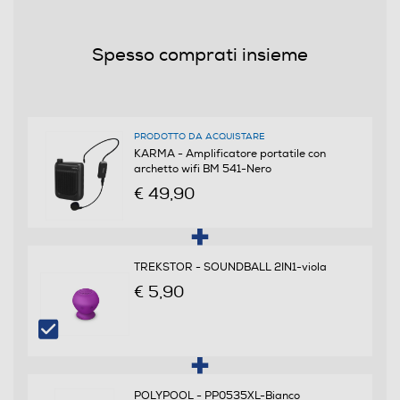
HDMI
Spesso comprati insieme
Bluetooth
Bluetooth 5.3
PRODOTTO DA ACQUISTARE
KARMA - Amplificatore portatile con
archetto wifi BM 541-Nero
Formati compatibili
€ 49,90
Lettore MP3
TREKSTOR - SOUNDBALL 2IN1-viola
€ 5,90
Collegamenti audio
Aux
POLYPOOL - PP0535XL-Bianco