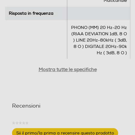
Multicanale
Risposta in frequenza
Risposta in frequenza
PHONO (MM) 20 Hz-20 Hz
(RIAA DEVIATION 1dB, 8 O
) LINE 20Hz-80kHz ( 3dB,
8 O ) DIGITALE 20Hz-90k
Hz ( 3dB, 8 O )
Rapporto segnale/Rumore
Rapporto segnale/Rumore
Mostra tutte le specifiche
-dB
-dB
LAN
LAN
Recensioni
Wireless
Wireless
★★★★★
USB
USB
Nessuna
Sii il primo/la prima a recensire questo prodotto
valutazione