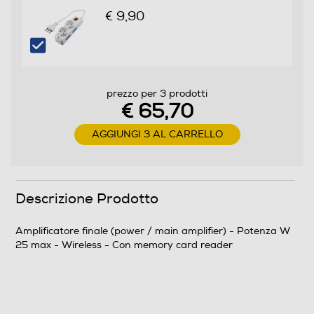
€ 9,90
Ingresso digitale
Ingresso ottico
prezzo per 3 prodotti
€ 65,70
Uscita ottica
AGGIUNGI 3 AL CARRELLO
Uscita audio analogica
Descrizione Prodotto
Amplificatore finale (power / main amplifier) - Potenza W
25 max - Wireless - Con memory card reader
Collegamenti video
Ingresso Component