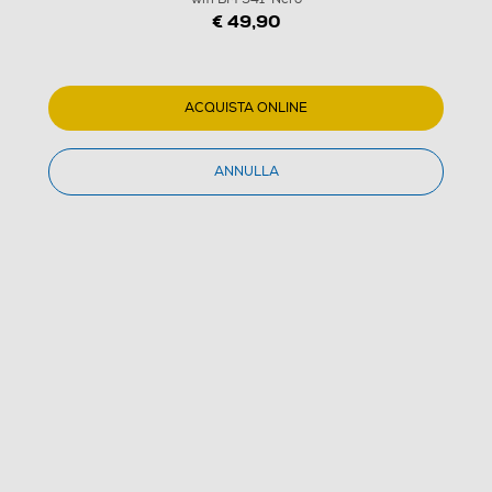
€ 49,90
ACQUISTA ONLINE
ANNULLA
1
/
3
KARMA - Amplificatore portatile con archetto wifi BM
541-Nero
(0)
Dettagli Prodotto
Confronta
€ 49,90