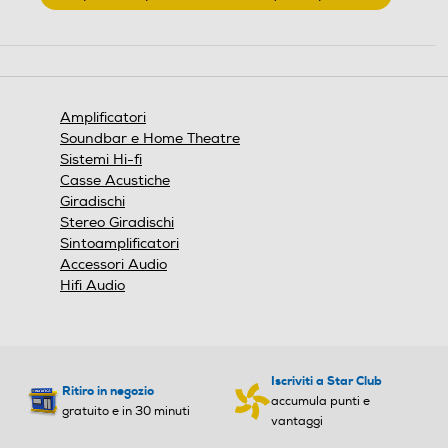
.
Questa
azione
HDMI
HDMI
aprirà
una
finestra
Amplificatori
modale.
Soundbar e Home Theatre
Bluetooth
Bluetooth
Sistemi Hi-fi
Casse Acustiche
Bluetooth 5.3
Giradischi
Stereo Giradischi
Connettività casse
Connettività casse
Sintoamplificatori
Accessori Audio
Hifi Audio
Wireless
Lettore MP3
Lettore MP3
Iscriviti a Star Club
Ritiro in negozio
accumula punti e
gratuito e in 30 minuti
Aux
Aux
vantaggi