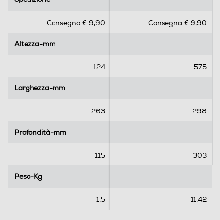
0
0
s
s
Consegna € 9,90
Consegna € 9,90
u
u
5
5
Altezza-mm
Altezza-mm
s
s
t
t
e
e
124
575
l
l
l
l
Larghezza-mm
Larghezza-mm
e
e
.
.
263
298
2
5
Profondità-mm
Profondità-mm
r
e
115
303
c
e
Peso-Kg
Peso-Kg
n
s
1,5
11,42
i
o