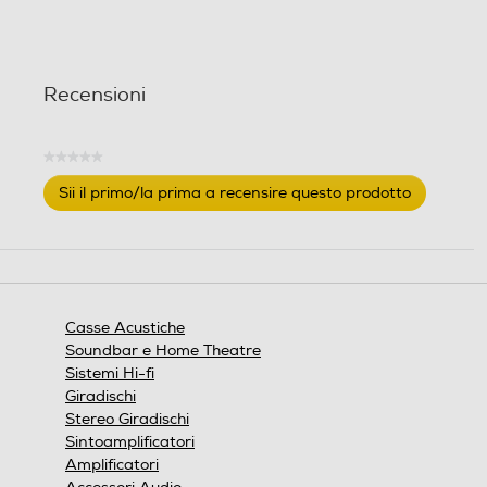
n
i
Recensioni
★★★★★
Nessuna
Sii il primo/la prima a recensire questo prodotto
valutazione
.
Questa
azione
aprirà
una
finestra
Casse Acustiche
modale.
Soundbar e Home Theatre
Sistemi Hi-fi
Giradischi
Stereo Giradischi
Sintoamplificatori
Amplificatori