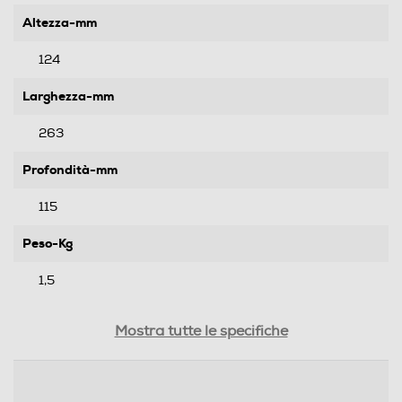
Altezza-mm
124
Larghezza-mm
263
Profondità-mm
115
Peso-Kg
1,5
Informazioni sulla sicurezza del prodotto
Mostra tutte le specifiche
Clicca qui