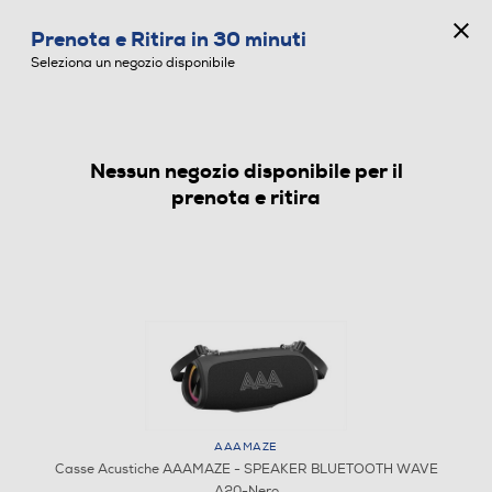
CONCORSO ANNIVERSARIO
Prenota e Ritira in 30 minuti
0
Seleziona un negozio disponibile
Nessun negozio disponibile per il
CASSE ACUSTICHE
prenota e ritira
1
/
3
AAAMAZE
Casse Acustiche AAAMAZE - SPEAKER BLUETOOTH WAVE
A20-Nero