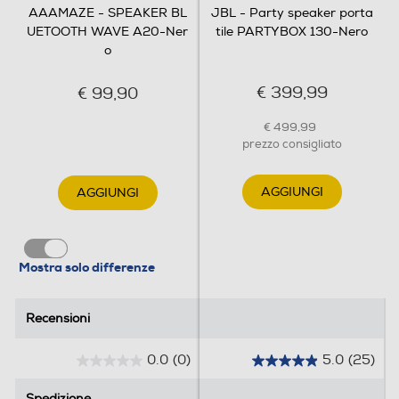
AAAMAZE - SPEAKER BL
JBL - Party speaker porta
UETOOTH WAVE A20-Ner
tile PARTYBOX 130-Nero
o
€ 399,99
€ 99,90
€ 499,99
prezzo consigliato
AGGIUNGI
AGGIUNGI
Mostra solo differenze
Recensioni
Recensioni
0.0
(0)
5.0
(25)
0
5
.
.
Spedizione
Spedizione