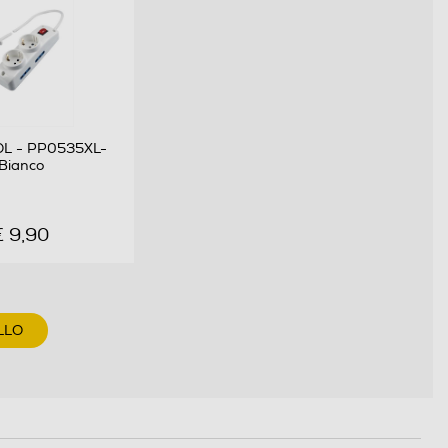
L - PP0535XL-
Bianco
€ 9,90
LLO