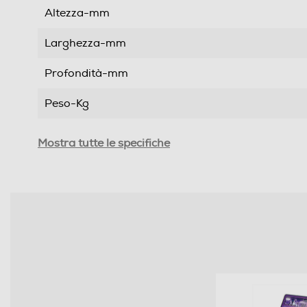
Altezza-mm
Larghezza-mm
Profondità-mm
Peso-Kg
Informazioni sulla sicurezza del prodotto
Mostra tutte le specifiche
Clicca qui