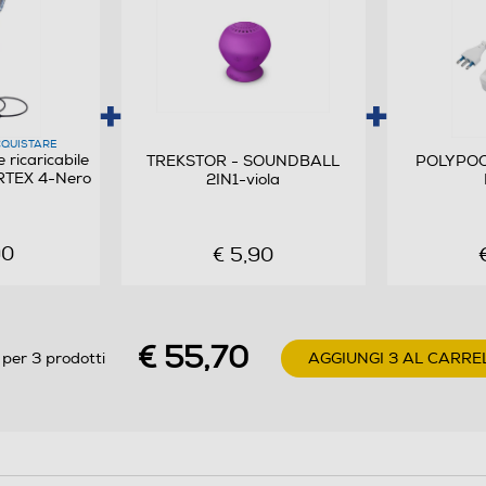
QUISTARE
ricaricabile
TREKSTOR - SOUNDBALL
POLYPOO
RTEX 4-Nero
2IN1-viola
90
€ 5,90
€ 55,70
 per 3 prodotti
AGGIUNGI 3 AL CARRE