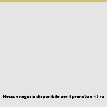
PARTECIPA AL CONCORSO ANNIVERSARIO
ine
 Audio
Elettrodomestici
Foto, Video, Droni
ono VORTEX 4-Nero
5.0
(1)
Nessun negozio disponibile per il prenota e ritira