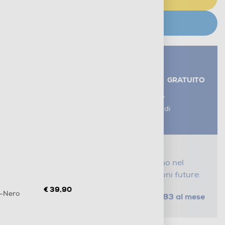
CERCA NEGOZIO
Servizi aggiuntivi alla consegna*
RITIRO USATO RAEE
GRATUITO
AGGIUNGI UN SERVIZIO
*I servizi sono esclusi dal costo di
consegna
Proteggi il tuo acquisto
Con i nostri servizi Serena, ti seguiamo nel
tempo e risparmi sui costi di riparazioni future.
€ 39,90
4-Nero
da € 0,83 al mese
SELEZIONA UN PIANO
Metodi di pagamento e finanziamenti