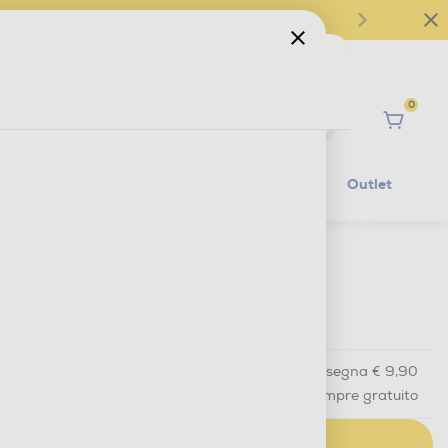
0
Ciao
Mobilità Elettrica
Lifestyle
Outlet
€ 39,90
IVA e contributo RAEE inclusi
Acquisto online
con consegna € 9,90
Ritiro in negozio
in 30 minuti e sempre gratuito
AGGIUNGI AL CARRELLO