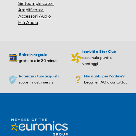
Accessori Audio
Sfrutta nuove possibilità di ascolto
Hifi Audio
Collega un giradischi, un computer o
un’altra sorgente audio con un cavo aux
e l’adattatore line-in Sonos.²
Iscriviti a Star Club
Ritiro in negozio
accumula punti e
gratuito e in 30 minuti
vantaggi
Potenzia i tuoi acquisti
Hai dubbi per l'ordine?
scopri i nostri servizi
Leggi le FAQ o contattaci
L'AZIENDA