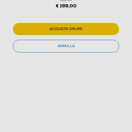
€ 199,00
ACQUISTA ONLINE
ANNULLA
1
/
7
SONOS - Altoparlante wireless ERA 100 SL-Bianco
(0)
Dettagli Prodotto
Confronta