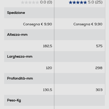
.
.
Spedizione
Spedizione
0
0
s
s
Consegna € 9,90
Consegna € 9,90
u
u
5
5
Altezza-mm
Altezza-mm
s
s
t
t
e
e
182,5
575
l
l
l
l
Larghezza-mm
Larghezza-mm
e
e
.
.
120
298
2
5
Profondità-mm
Profondità-mm
r
e
Riproduci da qualsiasi
130,5
303
c
servizio o dispositivo
e
Peso-Kg
Peso-Kg
n
s
1,95
11,42
i
o