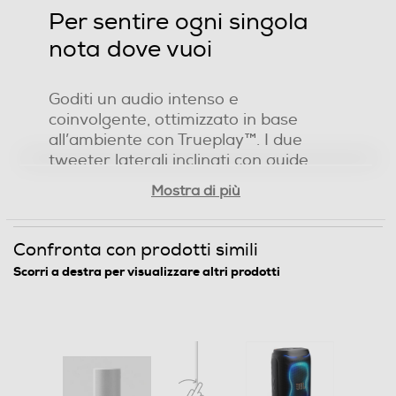
Per sentire ogni singola
nota dove vuoi
Goditi un audio intenso e
coinvolgente, ottimizzato in base
all’ambiente con Trueplay™. I due
tweeter laterali inclinati con guide
Mostra di più
d’onda progettate su misura
garantiscono alti cristallini e un audio
stereo distinto, mentre un mid-
Confronta con prodotti simili
woofer potente genera bassi
Scorri a destra per visualizzare altri prodotti
profondi.