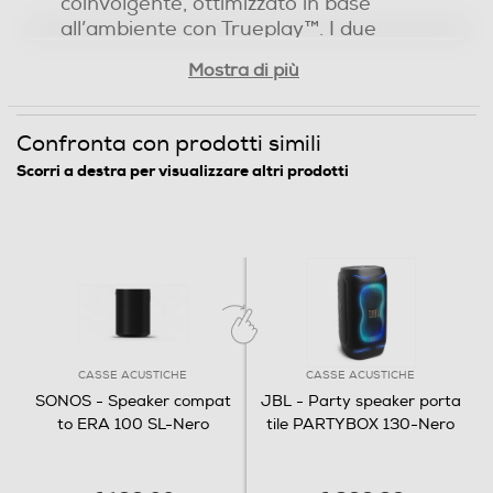
coinvolgente, ottimizzato in base
all’ambiente con Trueplay™. I due
tweeter laterali inclinati con guide
Mostra di più
d’onda progettate su misura
garantiscono alti cristallini e un audio
stereo distinto, mentre un mid-
Confronta con prodotti simili
woofer potente genera bassi
Scorri a destra per visualizzare altri prodotti
profondi.
CASSE ACUSTICHE
CASSE ACUSTICHE
SONOS - Speaker compat
JBL - Party speaker porta
to ERA 100 SL-Nero
tile PARTYBOX 130-Nero