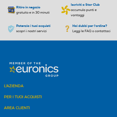
Iscriviti a Star Club
Ritiro in negozio
accumula punti e
gratuito e in 30 minuti
vantaggi
Potenzia i tuoi acquisti
Hai dubbi per l'ordine?
scopri i nostri servizi
Leggi le FAQ o contattaci
L'AZIENDA
Un audio surround da
cinema
PER I TUOI ACQUISTI
AREA CLIENTI
Lasciati trasportare dai programmi
TV, dai film, dai videogiochi e dalla