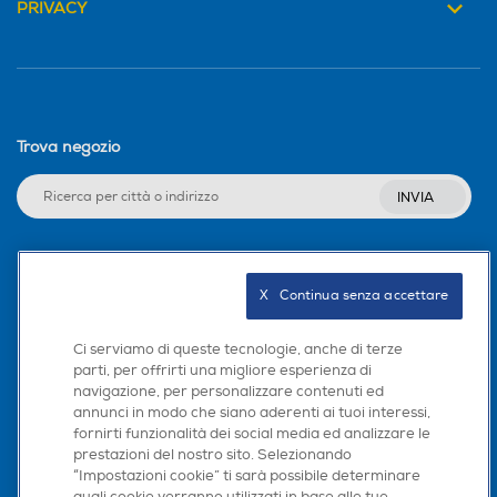
PRIVACY
musica, usandone due come speaker
posteriori nell’impianto home
theater di casa.
Trova negozio
INVIA
Seguici sui social
X   Continua senza accettare
Ci serviamo di queste tecnologie, anche di terze
parti, per offrirti una migliore esperienza di
navigazione, per personalizzare contenuti ed
Scarica la nostra app
annunci in modo che siano aderenti ai tuoi interessi,
fornirti funzionalità dei social media ed analizzare le
prestazioni del nostro sito. Selezionando
“Impostazioni cookie” ti sarà possibile determinare