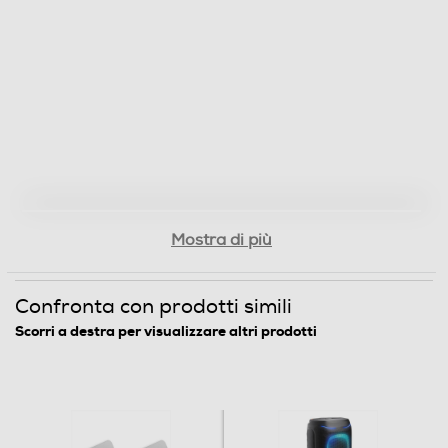
399,2
Larghezza-mm
191
Profondità-mm
199
Peso-Kg
Mostra di più
4
Confronta con prodotti simili
Informazioni sulla sicurezza del prodotto
Scorri a destra per visualizzare altri prodotti
Clicca qui