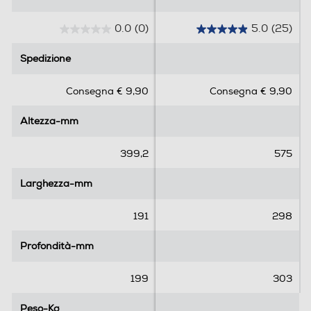
0.0
(0)
5.0
(25)
0
5
.
.
Spedizione
Spedizione
0
0
s
s
Consegna € 9,90
Consegna € 9,90
u
u
5
5
Altezza-mm
Altezza-mm
s
s
t
t
e
e
399,2
575
l
l
l
l
Larghezza-mm
Larghezza-mm
e
e
.
.
191
298
2
5
Profondità-mm
Profondità-mm
r
e
199
303
c
e
Peso-Kg
Peso-Kg