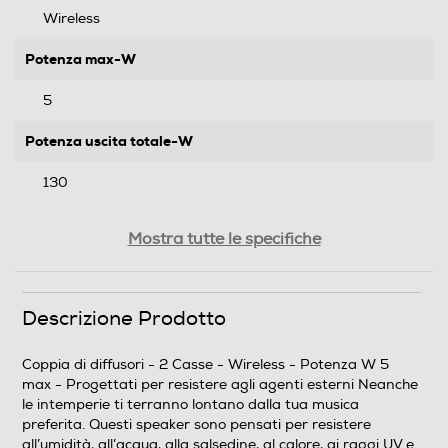
Wireless
Potenza max-W
5
Potenza uscita totale-W
130
Subwoofer attivo
Mostra tutte le specifiche
Installabile a muro
Descrizione Prodotto
Si
Coppia di diffusori - 2 Casse - Wireless - Potenza W 5
max - Progettati per resistere agli agenti esterni Neanche
Altre caratteristiche
le intemperie ti terranno lontano dalla tua musica
preferita. Questi speaker sono pensati per resistere
IP66 Resiste alla polvere e alle intemperie. Conforme
all’umidità, all’acqua, alla salsedine, al calore, ai raggi UV e