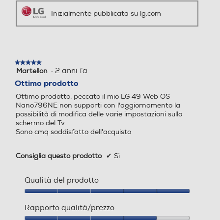
Inizialmente pubblicata su lg.com
Decoder: Dolby Digital, Dol
by Dual Mono, LPCM 2ch9
Funzioni
6k , LPCM fs 48KHz/24bit
Compatibilità 3D
Dolby THX
Dolby THX
★★★★★
★★★★★
·
2 anni fa
Martellon
5
su
Ottimo prodotto
5
Conversione da 2D a 3D
Ottimo prodotto, peccato il mio LG 49 Web OS
stelle.
RDS -Radio Data System
RDS -Radio Data System
Nano796NE non supporti con l'aggiornamento la
possibilità di modifica delle varie impostazioni sullo
schermo del Tv.
Sono cmq soddisfatto dell'acquisto
Bluetooth
Tipo di sintonizzatore TV
Tipo di sintonizzatore TV
Consiglia questo prodotto
✔
Sì
Bluetooth 4.2
Upscaling
Qualità del prodotto
Equalizzatore
Equalizzatore
Qualità
del
Rapporto qualità/prezzo
prodotto,