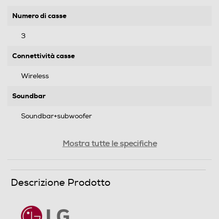
Numero di casse
3
Connettività casse
Wireless
Soundbar
Soundbar+subwoofer
Potenza subwoofer-W
Mostra tutte le specifiche
200
Descrizione Prodotto
Audio
Potenza max-W