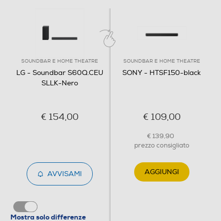
Registratore DVD-RW
SOUNDBAR E HOME THEATRE
SOUNDBAR E HOME THEATRE
Registratore DVD+RW
LG - Soundbar S60Q.CEU
SONY - HTSF150-black
SLLK-Nero
Registratore DVD-RAM
€ 154,00
€ 109,00
€ 139,90
prezzo consigliato
Registratore Blu-ray
AGGIUNGI
AVVISAMI
Registratore DL
Mostra solo differenze