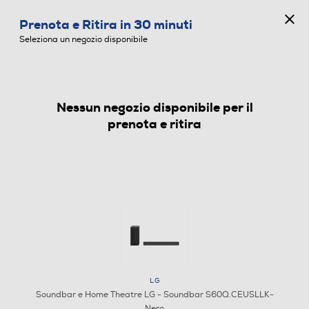
CONCORSO ANNIVERSARIO
Prenota e Ritira in 30 minuti
0
Seleziona un negozio disponibile
Nessun negozio disponibile per il
SOUNDBAR E HOME THEATRE
prenota e ritira
LG
Soundbar e Home Theatre LG - Soundbar S60Q.CEUSLLK-
Nero