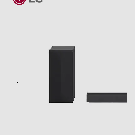
300
Numero di canali audio
2,1
Codifiche audio
USB
Sintonizzazione
RDS -Radio Data System
Tipo di sintonizzatore TV