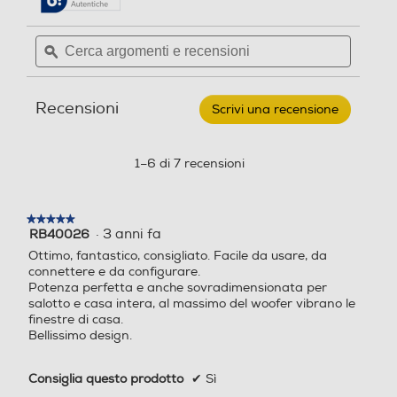
recensioni.
recensioni
per
2
Cerca
Cerca
LG
argomenti
ϙ
argoment
-
Soundbar
Potenza max-W
Potenza max-W
e
e
Collegamenti video
S60Q.CEUSLLK-
recensioni
recensio
Nero
Recensioni
Ingresso Audio/video
300
120
Scrivi una recensione
.
Questa
azione
Numero di canali audio
Numero di canali audio
aprirà
1–6 di 7 recensioni
una
2,1
2
finestra
Connessioni
modale.
★★★★★
★★★★★
Audio digitale
Audio digitale
HDMI
·
3 anni fa
RB40026
5
su
Ottimo, fantastico, consigliato. Facile da usare, da
1 HDMI (con ARC e CEC)
5
connettere e da configurare.
stelle.
Potenza perfetta e anche sovradimensionata per
Numero HDMI Totali
salotto e casa intera, al massimo del woofer vibrano le
USB
USB
finestre di casa.
Bellissimo design.
1
HDMI ARC
Consiglia questo prodotto
✔
Sì
Tipo Dolby Digital
Tipo Dolby Digital