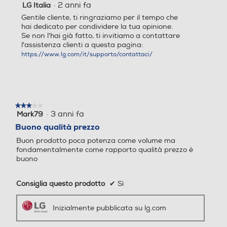
·
2 anni fa
LG Italia
incluso</b> S60Q contiene il massimo della tecnologia.
Gentile cliente, ti ringraziamo per il tempo che
Con la piena compatibilità i segnali 4K e eARC avrai
hai dedicato per condividere la tua opinione.
Registratore DVD-RW
Registratore DVD-RW
sempre la massima qualità sonora così come è stata
Se non l'hai già fatto, ti invitiamo a contattare
pensata dall'autore del film, grazie anche al cavo HDMI
l'assistenza clienti a questa pagina:
incluso nella confezione. <b>Design e
https://www.lg.com/it/supporto/contattaci/
Registratore DVD+RW
Registratore DVD+RW
Accessori
Telecomando
★★★★★
★★★★★
·
3 anni fa
Mark79
3
Registratore DVD-RAM
Registratore DVD-RAM
su
Buono qualità prezzo
5
Buon prodotto poca potenza come volume ma
stelle.
Accessori in dotazione
fondamentalmente come rapporto qualità prezzo è
buono
Registratore Blu-ray
Y
Registratore Blu-ray
Consiglia questo prodotto
✔
Sì
Dimensioni - Peso
Inizialmente pubblicata su lg.com
Registratore DL
Registratore DL
Altezza-mm