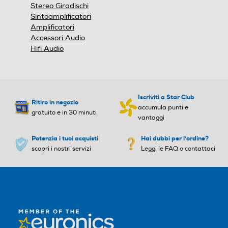
Stereo Giradischi
No
No
Sintoamplificatori
Amplificatori
Riproduttore H.264
Riproduttore H.264
Accessori Audio
Hifi Audio
Compatibilità MKV
Compatibilità MKV
Iscriviti a Star Club
Ritiro in negozio
accumula punti e
gratuito e in 30 minuti
vantaggi
Riproduttore JPG
Riproduttore JPG
Potenzia i tuoi acquisti
Hai dubbi per l'ordine?
scopri i nostri servizi
Leggi le FAQ o contattaci
Ingresso Audio/video
Ingresso Audio/video
HDMI
HDMI