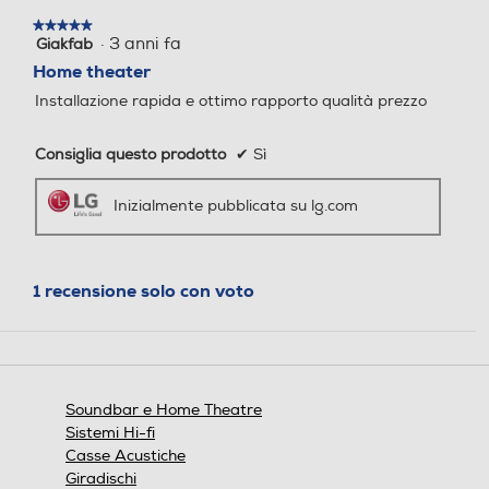
★★★★★
★★★★★
·
3 anni fa
Giakfab
5
su
Home theater
5
Altri formati di riproduzion
Altri formati di riproduzion
Installazione rapida e ottimo rapporto qualità prezzo
stelle.
e
e
Consiglia questo prodotto
✔
Sì
USB Play Audio: Wav, MP3,
WMA
Inizialmente pubblicata su lg.com
Registrazione MP3
Registrazione MP3
1 recensione solo con voto
Riproduttore MPEG4
Riproduttore MPEG4
Soundbar e Home Theatre
Sistemi Hi-fi
Casse Acustiche
Riproduttore DivX
Riproduttore DivX
Giradischi