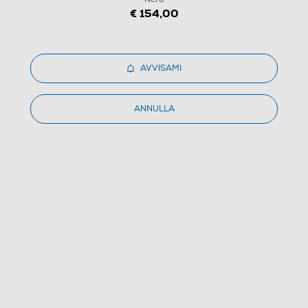
€ 154,00
1
/
22
AVVISAMI
LG - Soundbar S60Q.CEUSLLK-Nero
ANNULLA
4.1
(7)
Dettagli Prodotto
Confronta
€ 99,80
IVA e contributo RAEE inclusi
Ritiro in negozio
in 30 minuti e sempre gratuito