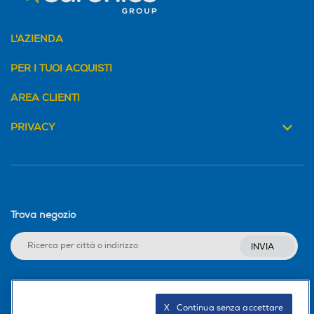
L'AZIENDA
Numero HDMI Totali
Numero HDMI Totali
PER I TUOI ACQUISTI
1
1
AREA CLIENTI
HDMI ARC
HDMI ARC
PRIVACY
Numero HDMI ARC
Numero HDMI ARC
1
Trova negozio
Tipo HDMI
Tipo HDMI
INVIA
1 Uscita HDMI (con ARC e C
EC)
Seguici sui social
X   Continua senza accettare