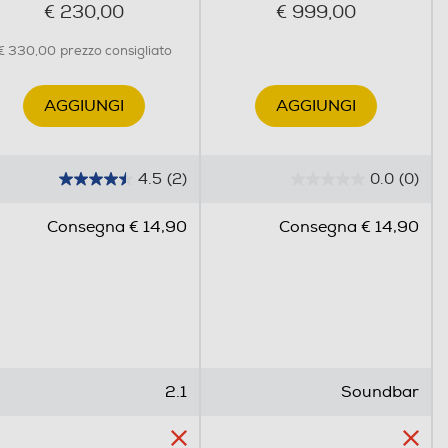
€ 230,00
€ 999,00
€ 330,00
prezzo consigliato
AGGIUNGI
AGGIUNGI
4.5
(2)
0.0
(0)
4
0
.
.
Consegna € 14,90
Consegna € 14,90
5
0
s
s
u
u
5
5
s
s
t
t
e
e
2.1
Soundbar
l
l
l
l