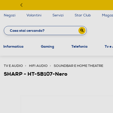
Negozi
Volantini
Servizi
Star Club
Magaz
Informatica
Gaming
Telefonia
Tv e
TV E AUDIO
HIFI AUDIO
SOUNDBAR E HOME THEATRE
SHARP - HT-SB107-Nero