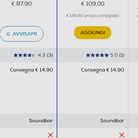
€ 87,90
€ 109,00
€ 139,90
prezzo consigliato
AGGIUNGI
AVVISAMI
1,3
4.3
(3)
5.0
(1)
4
5
.
.
Consegna € 14,90
Consegna € 14,90
3
0
s
s
u
u
5
5
s
s
t
t
e
e
Soundbar
Soundbar
l
l
l
l