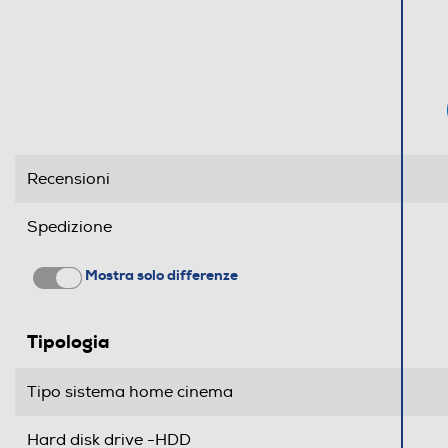
Telecomando
Dimensioni - Peso
Peso-Kg
Recensioni
Informazioni sulla sicurezza del prodotto
Spedizione
Clicca qui
Mostra solo differenze
Tipologia
Tipo sistema home cinema
Hard disk drive -HDD