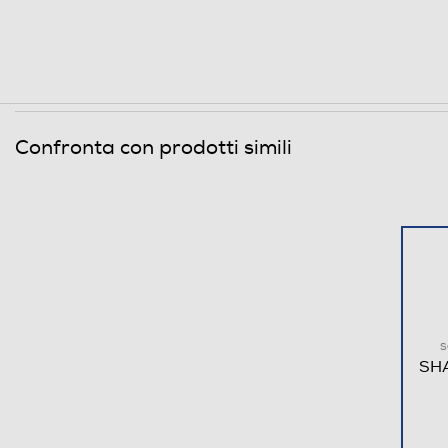
Descrizione
Memory card reader
Confronta con prodotti simili
Altre caratteristiche
S
SHA
Accessori