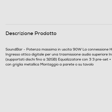
Potenza max-W
Codifiche audio
USB
Descrizione Prodotto
Sintonizzazione
SoundBar - Potenza massima in uscita 90W La connessione HDM
Ingresso ottico digitale per una trasmissione audio superiore
Equalizzatore
(supportati dischi fino a 32GB) Equalizzatore con 3 3 pre-set +
con griglia metallica Montaggio a parete o su tavolo
Sezione CD-DVD
Lettore o registratore DVD
Blu-Ray
CD