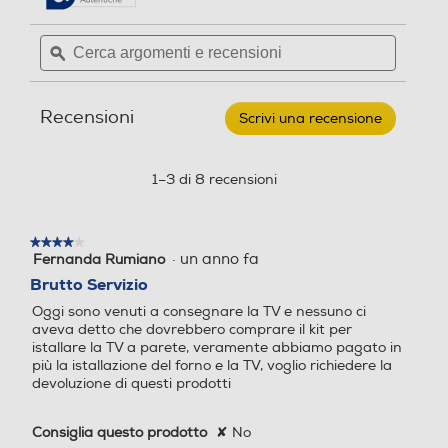
Connessione rete
4K Ultra HD (3840×2160)
4K Ultra HD (3840×2160)
recensioni.
recensioni
per
Cerca
Cerca
HISENSE
WiFi ed Ethernet
Risoluzione
Risoluzione
argomenti
ϙ
argoment
-
Smart
e
e
Bluetooth
TV
recensioni
recensio
4 K
4 K
Q-
Recensioni
LED
Scrivi una recensione
.
Bluetooth 5.0
UHD
Questa
Rapporto contrasto xxx a 1
Rapporto contrasto xxx a 1
4K
azione
43"
DLNA
aprirà
1–3 di 8 recensioni
43E79NQ-
4000
una
NERO
finestra
Frequenza di aggiorname
Frequenza di aggiorname
modale.
★★★★★
★★★★★
Numero HDMI Totali
nto (Hz)
nto (Hz)
·
un anno fa
Fernanda Rumiano
4
su
Brutto Servizio
3
60
60
5
Oggi sono venuti a consegnare la TV e nessuno ci
stelle.
HDMI ARC
aveva detto che dovrebbero comprare il kit per
Specifiche stabilità immagi
Specifiche stabilità immagi
istallare la TV a parete, veramente abbiamo pagato in
ne
ne
più la istallazione del forno e la TV, voglio richiedere la
devoluzione di questi prodotti
QLED Display Dolby Vision
QLED Display Dolby Vision
Numero HDMI ARC
/ HDR 10+ / HLG
/ HDR 10+ / HLG
Consiglia questo prodotto
✘
No