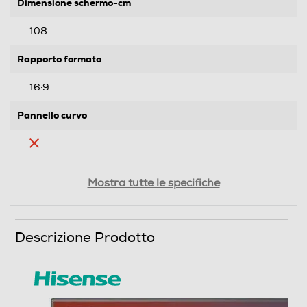
Dimensione schermo-cm
108
Rapporto formato
16:9
Pannello curvo
Ris. orizzontale-pixel
Mostra tutte le specifiche
3840
Ris. verticale-pixel
Descrizione Prodotto
2160
Risoluzione HD