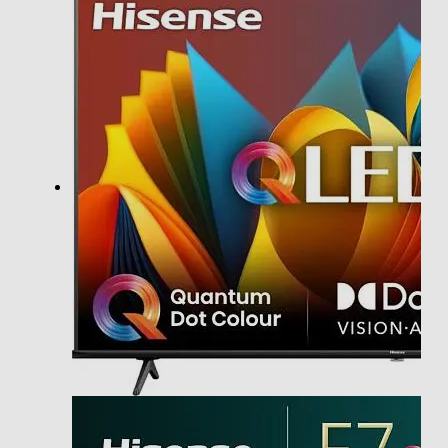
4K Ultra HD (3840×2160)
Risoluzione
4 K
Rapporto contrasto xxx a 1
4000
Frequenza di aggiornamento (Hz)
60
Specifiche stabilità immagine
QLED Display Dolby Vision / HDR 10+ / HLG
HDR High Dinamic Range