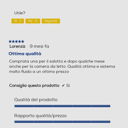
Numero casse
Numero casse
su
qualità/prezzo,
a
5
5
Lettore Blu Ray
m
Utile?
2
2
su
o
5
d
Sì ·
1
No ·
0
Segnala
Sistema audio
Sistema audio
a
l
Picture in Picture (PIP)
e
Stereo
Stereo
★★★★★
★★★★★
.
·
9 mesi fa
Lorenziz
5
Subwoofer
Subwoofer
su
Ottima qualità
Hotel Mode
5
Comprata una per il salotto e dopo qualche mese
stelle.
anche per la camera da letto. Qualità ottima e sistema
molto fluido a un ottimo prezzo
Soundbar
Soundbar
Tipo Hotel Mode
Consiglia questo prodotto
✔
Sì
Blocco canali e volume
Qualità del prodotto
Potenza d'uscita
Potenza d'uscita
Airplay
Qualità
del
Rapporto qualità/prezzo
14
20
prodotto,
5
Rapporto
Altre funzioni