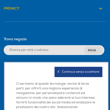
Consumo di energia in modalità SDR per 1000h (kWh)
PRIVACY
Numero HDMI Totali
Numero HDMI Totali
42
3
3
Consumo di energia in modalità HDR per 1000h (kWh)
HDMI ARC
HDMI ARC
73
Trova negozio
Dotazioni - Personalizzazioni
INVIA
Numero HDMI ARC
Numero HDMI ARC
Occhiali 3D inclusi
2
2
Seguici sui social
X   Continua senza accettare
Numero porte USB
Numero porte USB
Dimensioni - Peso
Ci serviamo di queste tecnologie, anche di terze
parti, per offrirti una migliore esperienza di
2
2
Altezza senza base-mm
navigazione, per personalizzare contenuti ed
Scarica la nostra app
annunci in modo che siano aderenti ai tuoi interessi,
USB Rec (PVR)
USB Rec (PVR)
560
fornirti funzionalità dei social media ed analizzare le
prestazioni del nostro sito. Selezionando