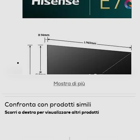
Luminosità-candele m/2
275
Angolo di visualizzazione
178
Time response Rate
8
Mostra di più
Tipologia
Internet TV
Confronta con prodotti simili
Full Internet TV
Scorri a destra per visualizzare altri prodotti
Nuova Classe efficienza energetica
E