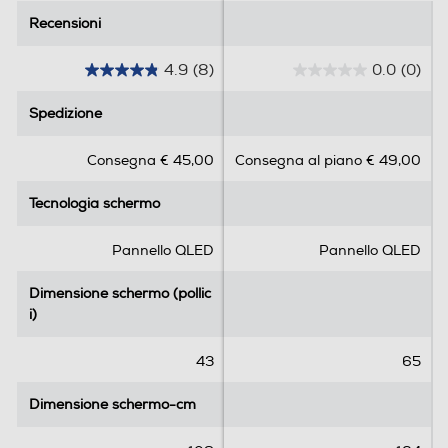
Recensioni
Recensioni
Soundbar
4.9
(8)
0.0
(0)
4
0
.
.
Spedizione
Spedizione
9
0
Potenza d'uscita
s
s
Consegna € 45,00
Consegna al piano € 49,00
u
u
14
5
5
Tecnologia schermo
Tecnologia schermo
s
s
Decoder Virtual Dolby
t
t
e
e
Pannello QLED
Pannello QLED
Dolby Atmos
l
l
l
l
Audio Surround
Dimensione schermo (pollic
Dimensione schermo (pollic
e
e
i)
i)
.
.
8
43
65
r
Sintonizzazione
e
Dimensione schermo-cm
Dimensione schermo-cm
c
Sintonizzatore DVB-T
e