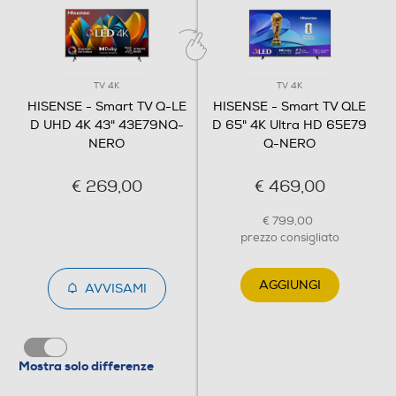
Classe efficienza energetica in modalità HDR
G
TV 4K
TV 4K
HISENSE - Smart TV Q-LE
HISENSE - Smart TV QLE
Audio
D UHD 4K 43" 43E79NQ-
D 65" 4K Ultra HD 65E79
NERO
Q-NERO
Casse
€ 269,00
€ 469,00
Numero casse
€ 799,00
prezzo consigliato
2
AGGIUNGI
AVVISAMI
Sistema audio
Stereo
Subwoofer
Mostra solo differenze