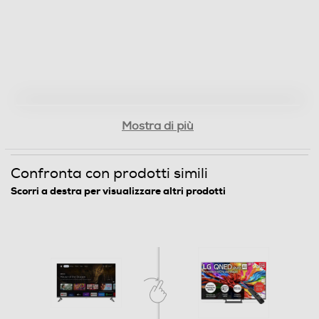
Numero casse
2
Sistema audio
Stereo
Mostra di più
Subwoofer
Confronta con prodotti simili
Scorri a destra per visualizzare altri prodotti
Soundbar
Decoder Virtual Dolby
Dolby Digital Plus
Audio Surround