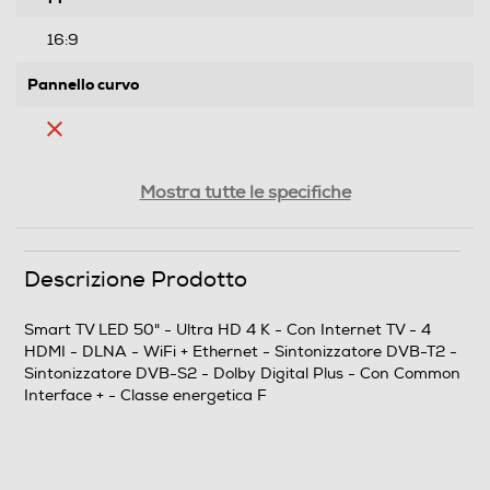
16:9
Pannello curvo
Ris. orizzontale-pixel
Mostra tutte le specifiche
3840
Ris. verticale-pixel
Descrizione Prodotto
2160
Smart TV LED 50" - Ultra HD 4 K - Con Internet TV - 4
HDMI - DLNA - WiFi + Ethernet - Sintonizzatore DVB-T2 -
Risoluzione HD
Sintonizzatore DVB-S2 - Dolby Digital Plus - Con Common
Interface + - Classe energetica F
4K Ultra HD (3840×2160)
Risoluzione
4 K