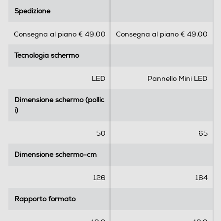
.
.
Spedizione
Spedizione
Connessioni
0
9
s
s
Connessione rete
Consegna al piano € 49,00
Consegna al piano € 49,00
u
u
5
5
WiFi ed Ethernet
Tecnologia schermo
Tecnologia schermo
s
s
t
t
DLNA
e
e
LED
Pannello Mini LED
l
l
l
l
Dimensione schermo (pollic
Dimensione schermo (pollic
e
e
i)
i)
Numero HDMI Totali
.
.
5
50
65
4
9
r
Dimensione schermo-cm
Dimensione schermo-cm
HDMI ARC
e
c
126
164
e
n
Numero porte USB
Rapporto formato
Rapporto formato
s
i
2