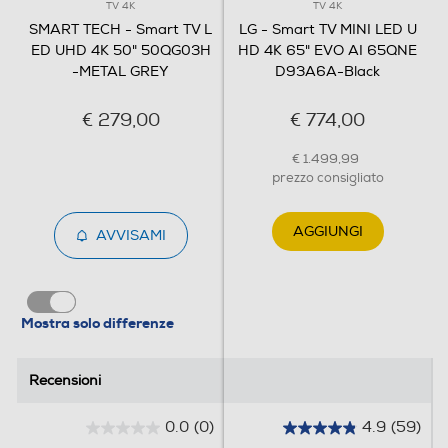
TV 4K
TV 4K
SMART TECH - Smart TV L
LG - Smart TV MINI LED U
ED UHD 4K 50" 50QG03H
HD 4K 65" EVO AI 65QNE
-METAL GREY
D93A6A-Black
Sintonizzazione
€ 279,00
€ 774,00
Sintonizzatore DVB-T
€ 1.499,99
Sintonizzatore DVB-T2
prezzo consigliato
Sintonizzatore DVB-S
AGGIUNGI
AVVISAMI
Sintonizzatore DVB-C
Mostra solo differenze
EPG Elettronic Program Guide
Recensioni
Recensioni
0.0
(0)
4.9
(59)
0
4