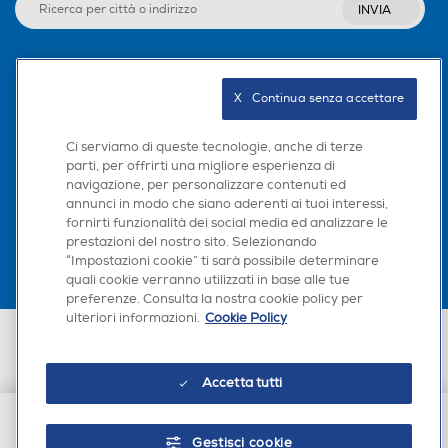
INVIA
Numero casse
Numero casse
Dotazioni - Personalizzazioni
2
4
Seguici sui social
Occhiali 3D inclusi
X   Continua senza accettare
Sistema audio
Sistema audio
Ci serviamo di queste tecnologie, anche di terze
Stereo
Stereo
parti, per offrirti una migliore esperienza di
navigazione, per personalizzare contenuti ed
Scarica la nostra app
Dimensioni - Peso
annunci in modo che siano aderenti ai tuoi interessi,
Subwoofer
Subwoofer
fornirti funzionalità dei social media ed analizzare le
Altezza senza base-mm
prestazioni del nostro sito. Selezionando
“Impostazioni cookie” ti sarà possibile determinare
676,1
quali cookie verranno utilizzati in base alle tue
Soundbar
Soundbar
preferenze. Consulta la nostra cookie policy per
Profondita' senza base-mm
ulteriori informazioni.
Cookie Policy
Euronics Italia SpA. Sede legale Via Montefeltro, 6/a 20156 Milano
Partita Iva, Codice Fiscale e iscrizione CCIAA Milano Monza Brianza Lodi
28,1
n. 13337170156. Codice intermediario SDI: HHBD9AK. Vendite soggette
Accetta tutti
agli Artt. 45 e ss del Codice del Consumo in tema di Diritti dei
Decoder Virtual Dolby
Decoder Virtual Dolby
Peso senza base-Kg
Consumatori.
Dolby Digital Plus
13,7
Gestisci cookie