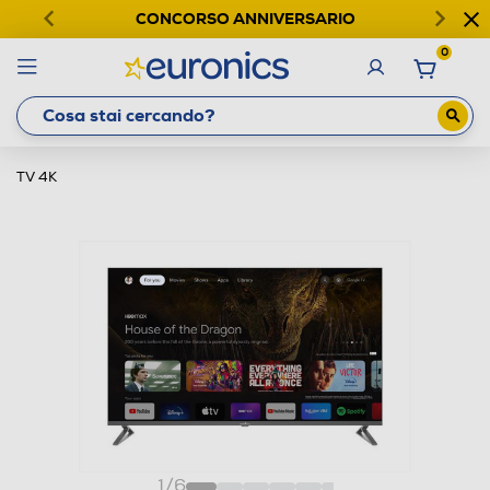
CONCORSO ANNIVERSARIO
0
TV 4K
1
/
6