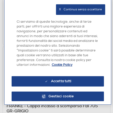
€ 169,00
X   Continua senza accettare
disponibile
Acquisto online:
Ci serviamo di queste tecnologie, anche di terze
verifica
Ritiro in negozio in 30' gratuito:
parti, per offrirti una migliore esperienza di
navigazione, per personalizzare contenuti ed
AGGIUNGI
annunci in modo che siano aderenti ai tuoi interessi,
fornirti funzionalità dei social media ed analizzare le
prestazioni del nostro sito. Selezionando
“Impostazioni cookie” ti sarà possibile determinare
quali cookie verranno utilizzati in base alle tue
preferenze. Consulta la nostra cookie policy per
ulteriori informazioni.
Cookie Policy
Accetta tutti
Gestisci cookie
CAPPE
FRANKE - Cappa incasso a scomparsa FBI 705
GR-GRIGIO