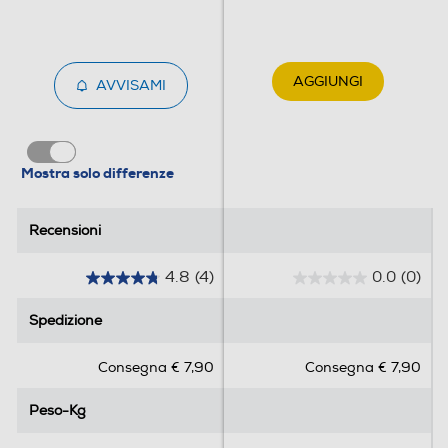
AGGIUNGI
AVVISAMI
Mostra solo differenze
Recensioni
Recensioni
4.8
(4)
0.0
(0)
4
0
.
.
Spedizione
Spedizione
8
0
s
s
Consegna € 7,90
Consegna € 7,90
u
u
5
5
Peso-Kg
Peso-Kg
s
s
t
t