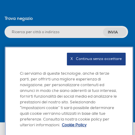
Trova negozio
INVIA
Seguici sui social
X   Continua senza accettare
Ci serviamo di queste tecnologie, anche di terze
parti, per offrirti una migliore esperienza di
navigazione, per personalizzare contenuti ed
Scarica la nostra app
annunci in modo che siano aderenti ai tuoi interessi,
fornirti funzionalità dei social media ed analizzare le
prestazioni del nostro sito. Selezionando
“Impostazioni cookie” ti sarà possibile determinare
quali cookie verranno utilizzati in base alle tue
preferenze. Consulta la nostra cookie policy per
ulteriori informazioni.
Cookie Policy
Euronics Italia SpA. Sede legale Via Montefeltro, 6/a 20156 Milano
Partita Iva, Codice Fiscale e iscrizione CCIAA Milano Monza Brianza Lodi