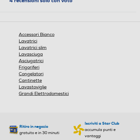
4 recensioni solo con voto
aprirà
una
finestra
modale.
Accessori Bianco
Lavatrici
Lavatrici slim
Lavasciuga
Asciugatrici
Frigoriferi
Congelatori
Cantinette
Lavastoviglie
Grandi Elettrodomestici
Iscriviti a Star Club
Ritiro in negozio
accumula punti e
gratuito e in 30 minuti
vantaggi