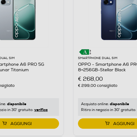
DUAL SIM
SMARTPHONE DUAL SIM
artphone A6 PRO 5G
OPPO - Smartphone A6 PR
nar Titanium
8+256GB-Stellar Black
€ 268,00
sigliato
€ 299,00
consigliato
disponibile
disponibile
ine:
Acquisto online:
verifica
ozio in 30' gratuito:
Ritiro in negozio in 30' gratuito:
AGGIUNGI
AGGIUNGI