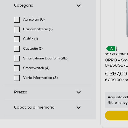
Categoria
Auricolari (6)
Filtra per Categoria: Auricolari
Caricabatterie (1)
Filtra per Categoria: Caricabatterie
Cuffie (1)
Filtra per Categoria: Cuffie
Custodie (1)
Filtra per Categoria: Custodie
SMARTPHONE 
Smartphone Dual Sim (92)
OPPO - Sm
Filtra per Categoria: Smartphone Dual Sim
8+256GB-Lu
Smartwatch (4)
€ 267,00
Filtra per Categoria: Smartwatch
Varie Informatica (2)
€ 299,00
con
Filtra per Categoria: Varie Informatica
Prezzo
Acquisto onl
Ritiro in neg
Capacità di memoria