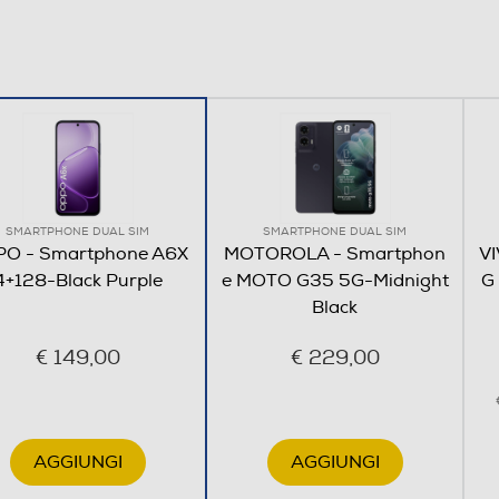
Bluetooth 5.0
SMARTPHONE DUAL SIM
SMARTPHONE DUAL SIM
O - Smartphone A6X
MOTOROLA - Smartphon
VI
USB Type-C
4+128-Black Purple
e MOTO G35 5G-Midnight
G
Black
USB tipo-C
€ 149,00
€ 229,00
Con AI
AGGIUNGI
AGGIUNGI