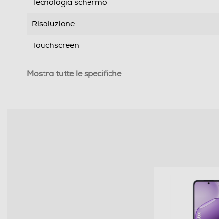
Tecnologia schermo
Risoluzione
Touchscreen
Tipologia
Mostra tutte le specifiche
SIM
Formato Slot SIM
Format
Banda
Sistema Operativo - Processore
Sistema operativo