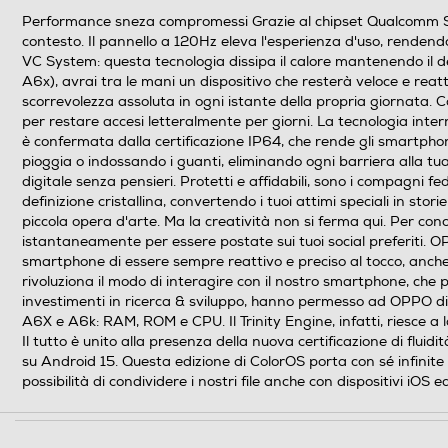
Performance sneza compromessi Grazie al chipset Qualcomm Sna
Fotocamera frontale
contesto. Il pannello a 120Hz eleva l'esperienza d'uso, rendendo
VC System: questa tecnologia dissipa il calore mantenendo il dev
Megapixel fotocamera frontale
A6x), avrai tra le mani un dispositivo che resterà veloce e rea
scorrevolezza assoluta in ogni istante della propria giornata
per restare accesi letteralmente per giorni. La tecnologia inte
Memoria
è confermata dalla certificazione IP64, che rende gli smartphone
pioggia o indossando i guanti, eliminando ogni barriera alla tua
Capacità di memoria-GB
digitale senza pensieri. Protetti e affidabili, sono i compagni 
definizione cristallina, convertendo i tuoi attimi speciali in stor
Capacità RAM - MB
piccola opera d'arte. Ma la creatività non si ferma qui. Per conc
istantaneamente per essere postate sui tuoi social preferiti.
Tipo di RAM
smartphone di essere sempre reattivo e preciso al tocco, anch
rivoluziona il modo di interagire con il nostro smartphone, che p
investimenti in ricerca & sviluppo, hanno permesso ad OPPO di 
Espansione memoria-GB
A6X e A6k: RAM, ROM e CPU. Il Trinity Engine, infatti, riesce a
Il tutto è unito alla presenza della nuova certificazione di fl
Tipo di memoria
su Android 15. Questa edizione di ColorOS porta con sé infinite p
possibilità di condividere i nostri file anche con dispositivi iOS
Messaggistica