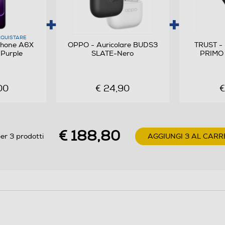
Android 15
Octa Core
QUISTARE
hone A6X
OPPO - Auricolare BUDS3
TRUST -
 Purple
SLATE-Nero
PRIMO 
2,8
685
00
€ 24,90
€
€ 188,80
er 3 prodotti
AGGIUNGI 3 AL CARR
13
Sì