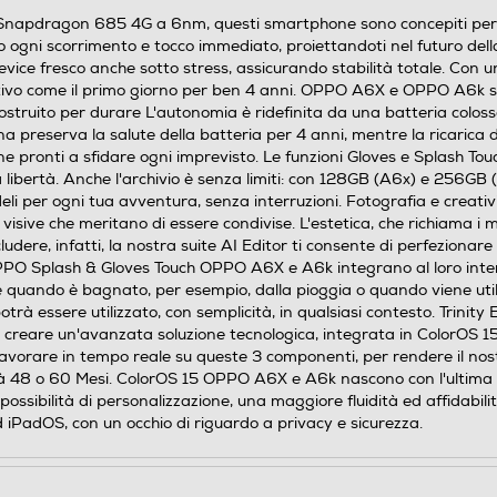
pdragon 685 4G a 6nm, questi smartphone sono concepiti per offri
 ogni scorrimento e tocco immediato, proiettandoti nel futuro della
ice fresco anche sotto stress, assicurando stabilità totale. Con un
5
ttivo come il primo giorno per ben 4 anni. OPPO A6X e OPPO A6k son
. Costruito per durare L'autonomia è ridefinita da una batteria 
rna preserva la salute della batteria per 4 anni, mentre la ricaric
 pronti a sfidare ogni imprevisto. Le funzioni Gloves e Splash Touc
 libertà. Anche l'archivio è senza limiti: con 128GB (A6x) e 256GB (
128
fedeli per ogni tua avventura, senza interruzioni. Fotografia e creat
ie visive che meritano di essere condivise. L'estetica, che richiama i
4096
ludere, infatti, la nostra suite AI Editor ti consente di perfeziona
 OPPO Splash & Gloves Touch OPPO A6X e A6k integrano al loro inte
DDR4
e quando è bagnato, per esempio, dalla pioggia o quando viene uti
otrà essere utilizzato, con semplicità, in qualsiasi contesto. Trinit
creare un'avanzata soluzione tecnologica, integrata in ColorOS 15
2000
 lavorare in tempo reale su queste 3 componenti, per rendere il no
uidità 48 o 60 Mesi. ColorOS 15 OPPO A6X e A6k nascono con l'ultim
Micro SD
ossibilità di personalizzazione, una maggiore fluidità ed affidabili
 ed iPadOS, con un occhio di riguardo a privacy e sicurezza.