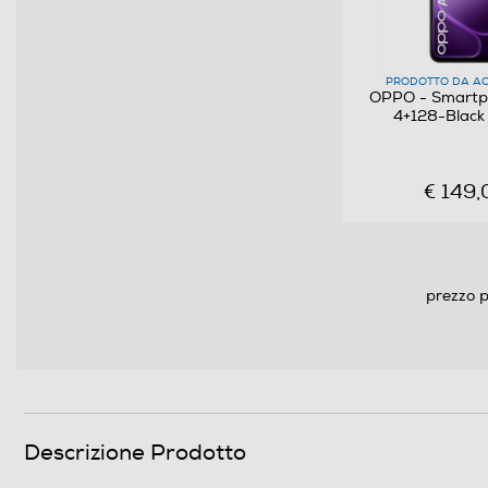
Versione sistema operativo
Core processore
PRODOTTO DA AC
OPPO - Smartp
4+128-Black
Velocità del processore in GHz
Descrizione processore
€ 149,
Fotocamera
Fotocamera digitale
prezzo p
MegaPixel totali
Altre specifiche fotocamera/e
Presenza autofocus
Descrizione Prodotto
Flash incorporato