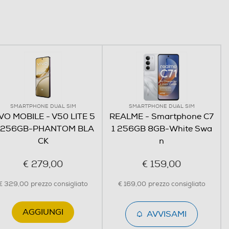
SMARTPHONE DUAL SIM
SMARTPHONE DUAL SIM
VO MOBILE - V50 LITE 5
REALME - Smartphone C7
 256GB-PHANTOM BLA
1 256GB 8GB-White Swa
CK
n
€ 279,00
€ 159,00
€ 329,00
prezzo consigliato
€ 169,00
prezzo consigliato
AGGIUNGI
AVVISAMI