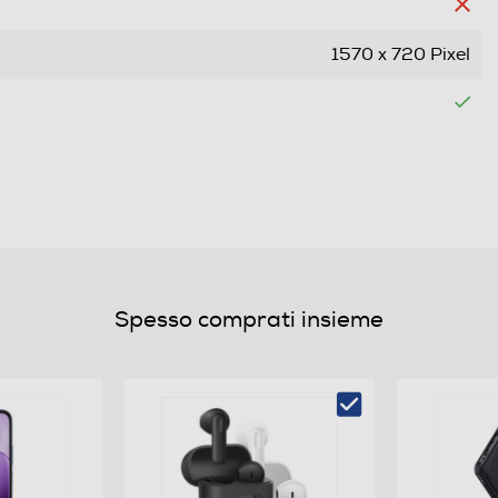
1570 x 720 Pixel
Dual SIM
Nano
Bar phone
Spesso comprati insieme
Quadri Band - Dual Mode UMTS/GSM
Android