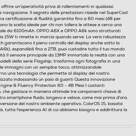
re un'operatività priva di rallentamenti in qualsiasi
 navigazione. Il segreto delle prestazioni risiede nel SuperCool
a certificazione di fluidità garantita fino a 60 mesi (48 per
o la scelta ideale per chi non tollera le attese e cerca una
colossale da 6100mAh: OPPO A6X e OPPO A6k sono strutturati
a da 15W ti rimette in marcia quando serve. La vera robustezza
h garantiscono il pieno controllo del display anche sotto la
A6k), espandibili fino a 2TB, puoi custodire tutto il tuo mondo
ività Il sensore principale da 13MP immortala la realtà con una
 modelli della serie Flagship, trasforma ogni fotografia in una
re le immagini con un semplice tocco, ottimizzandole
rno una tecnologia che permette al display del nostro
lizzato indossando un paio di guanti Questa innovazione
y Engine & Fluency Protection 60 - 48 Mesi I costanti
, che gestisce in maniera ottimale tre componenti chiave di
stro smartphone fluido, longevo e veloce, come mai prima d'ora.
a versione del nostro ambiente operativo, ColorOS 15, basata
tà, tutta l'esperienza AI di cui abbiamo bisogno e addirittura la