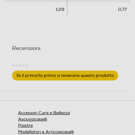
1,09
0,77
Recensioni
★★★★★
Nessuna
Sii il primo/la prima a recensire questo prodotto
valutazione
.
Questa
azione
aprirà
una
finestra
Accessori Cura e Bellezza
modale.
Asciugacapelli
Piastre
Modellatori e Arricciacapelli