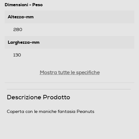
Dimensioni - Peso
Altezza-mm
280
Larghezza-mm
130
Profondità-mm
Mostra tutte le specifiche
280
Peso-Kg
Descrizione Prodotto
1,09
Coperta con le maniche fantasia Peanuts
Informazioni sulla sicurezza del prodotto
Clicca qui