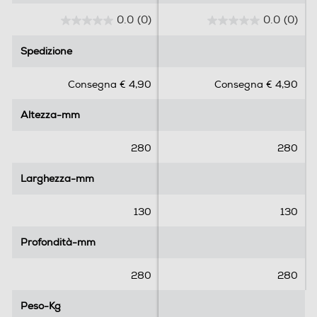
0.0
(0)
0.0
(0)
0
0
.
.
Spedizione
Spedizione
0
0
s
s
Consegna € 4,90
Consegna € 4,90
u
u
5
5
Altezza-mm
Altezza-mm
s
s
t
t
e
e
280
280
l
l
l
l
Larghezza-mm
Larghezza-mm
e
e
.
.
130
130
Profondità-mm
Profondità-mm
280
280
Peso-Kg
Peso-Kg