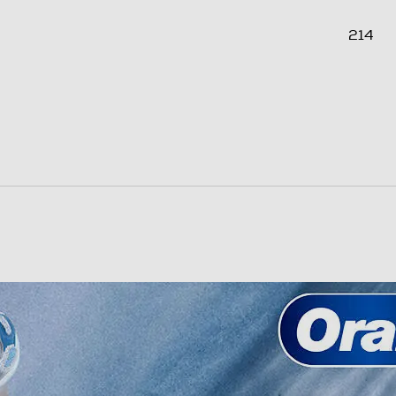
214
50
27
0,16
Clean