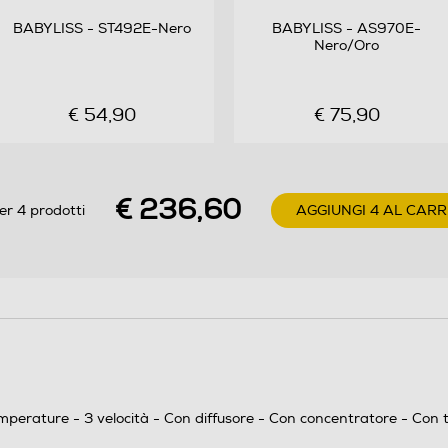
BABYLISS - ST492E-Nero
BABYLISS - AS970E-
Nero/Oro
€ 54,90
€ 75,90
€ 236,60
er 4 prodotti
AGGIUNGI 4 AL CAR
erature - 3 velocità - Con diffusore - Con concentratore - Con te