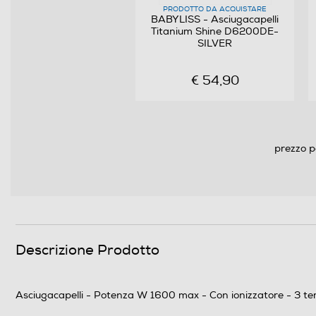
Funzioni e Plus
PRODOTTO DA ACQUISTARE
BABYLISS - Asciugacapelli
Titanium Shine D6200DE-
Ionizzatore
SILVER
Concentratore
€ 54,90
Funzione turbo
Funzione aria fredda
prezzo p
Tecnologia silenziosa
Funzione lisciante
Autospegnimento
Descrizione Prodotto
Accessori
Accessorio supervolume
Asciugacapelli - Potenza W 1600 max - Con ionizzatore - 3 temp