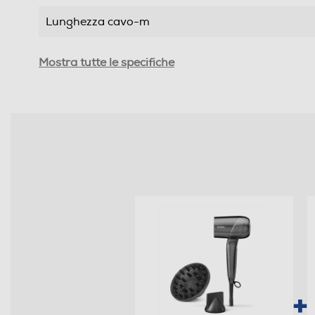
Lunghezza cavo-m
Motore AC
Mostra tutte le specifiche
Dotazioni - Personalizzazioni
Doppio Voltaggio
Diffusore
Impugnatura ergonomica
Manico pieghevole
Anello d'aggancio
Griglia amovibile