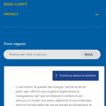
Funzione lisciante
Funzione lisciante
AREA CLIENTI
PRIVACY
Funzione turbo
Funzione turbo
Autospegnimento
Autospegnimento
Trova negozio
INVIA
Altezza-mm
Altezza-mm
Seguici sui social
76
377
X   Continua senza accettare
Larghezza-mm
Larghezza-mm
Ci serviamo di queste tecnologie, anche di terze
parti, per offrirti una migliore esperienza di
navigazione, per personalizzare contenuti ed
Scarica la nostra app
95
260
annunci in modo che siano aderenti ai tuoi interessi,
fornirti funzionalità dei social media ed analizzare le