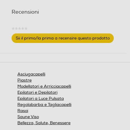
Recensioni
Doppio Voltaggio
Doppio Voltaggio
★★★★★
Nessuna
Sii il primo/la prima a recensire questo prodotto
valutazione
.
Questa
Manico pieghevole
Manico pieghevole
azione
aprirà
una
finestra
Asciugacapelli
modale.
Impugnatura ergonomica
Impugnatura ergonomica
Piastre
Modellatori e Arricciacapelli
Epilatori e Depilatori
Epilatori a Luce Pulsata
Griglia amovibile
Griglia amovibile
Regolabarba e Tagliacapelli
Rasoi
Saune Viso
Bellezza, Salute, Benessere