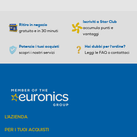
Concentratore
Concentratore
Iscriviti a Star Club
Ritiro in negozio
Funzione aria fredda
Funzione aria fredda
accumula punti e
gratuito e in 30 minuti
vantaggi
Potenzia i tuoi acquisti
Hai dubbi per l'ordine?
scopri i nostri servizi
Leggi le FAQ o contattaci
Altre funzioni
Altre funzioni
Rivestimento in ceramica
Ionizzatore
Ionizzatore
Tecnologia silenziosa
Tecnologia silenziosa
L'AZIENDA
PER I TUOI ACQUISTI