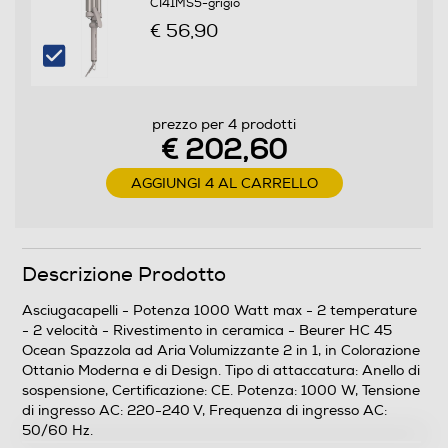
CI41MS5-grigio
76
€ 56,90
Larghezza-mm
95
prezzo per 4 prodotti
Profondità-mm
€ 202,60
400
AGGIUNGI 4 AL CARRELLO
Peso-Kg
0,475
Descrizione Prodotto
Informazioni sulla sicurezza del prodotto
Asciugacapelli - Potenza 1000 Watt max - 2 temperature
- 2 velocità - Rivestimento in ceramica - Beurer HC 45
Clicca qui
Ocean Spazzola ad Aria Volumizzante 2 in 1, in Colorazione
Ottanio Moderna e di Design. Tipo di attaccatura: Anello di
sospensione, Certificazione: CE. Potenza: 1000 W, Tensione
di ingresso AC: 220-240 V, Frequenza di ingresso AC:
50/60 Hz.