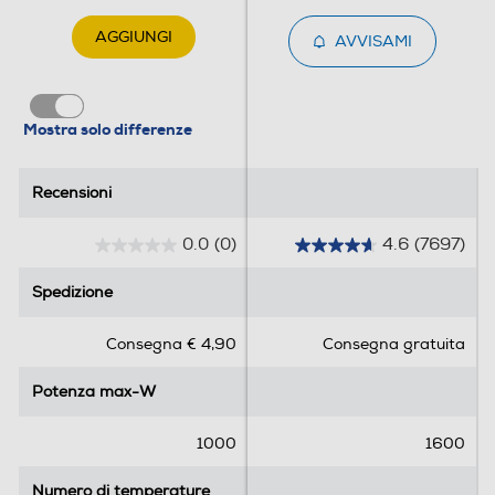
AGGIUNGI
AVVISAMI
Mostra solo differenze
Recensioni
Recensioni
0.0
(0)
4.6
(7697)
0
4
.
.
Spedizione
Spedizione
0
6
s
s
Consegna € 4,90
Consegna gratuita
u
u
5
5
Potenza max-W
Potenza max-W
s
s
t
t
e
e
1000
1600
l
l
l
l
Numero di temperature
Numero di temperature