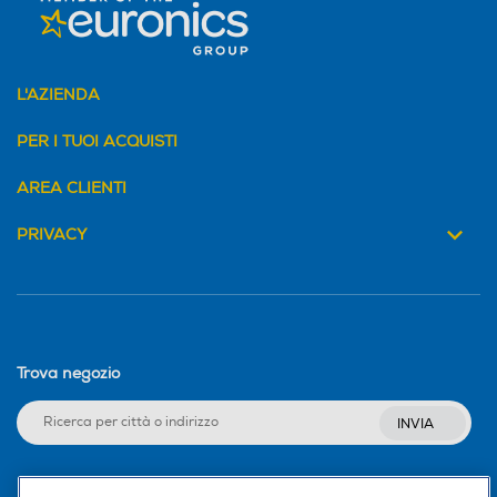
Funzione turbo
Funzione turbo
L'AZIENDA
PER I TUOI ACQUISTI
Funzione aria fredda
Funzione aria fredda
AREA CLIENTI
PRIVACY
Tecnologia silenziosa
Tecnologia silenziosa
Funzione lisciante
Funzione lisciante
Trova negozio
INVIA
Altre funzioni
Altre funzioni