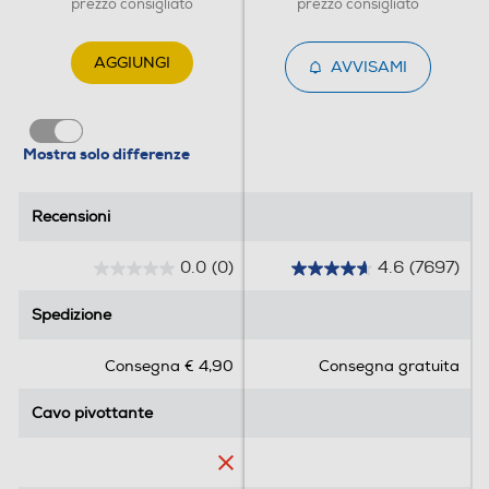
prezzo consigliato
prezzo consigliato
AGGIUNGI
AVVISAMI
Mostra solo differenze
Recensioni
Recensioni
0.0
(0)
4.6
(7697)
0
4
.
.
Spedizione
Spedizione
0
6
s
s
Consegna € 4,90
Consegna gratuita
u
u
5
5
Cavo pivottante
Cavo pivottante
s
s
t
t
e
e
l
l