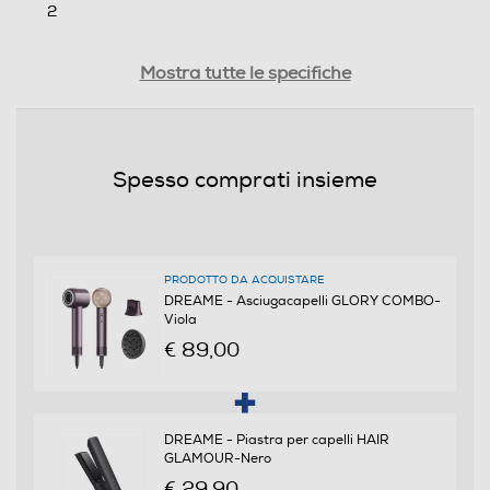
2
Lunghezza cavo-m
Mostra tutte le specifiche
1,8
Motore AC
Spesso comprati insieme
Dotazioni - Personalizzazioni
PRODOTTO DA ACQUISTARE
Doppio Voltaggio
DREAME - Asciugacapelli GLORY COMBO-
Viola
€ 89,00
Diffusore
DREAME - Piastra per capelli HAIR
GLAMOUR-Nero
Impugnatura ergonomica
€ 29,90