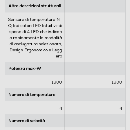
l
l
Altre descrizioni strutturali
Altre descrizioni strutturali
e
e
.
.
Sensore di temperatura NT
7
C; Indicatori LED Intuitivi: di
6
spone di 4 LED che indican
9
o rapidamente la modalità
7
di asciugatura selezionata;
r
Design Ergonomico e Legg
e
ero
c
e
Potenza max-W
Potenza max-W
n
s
1600
1600
i
o
Numero di temperature
Numero di temperature
n
i
4
4
Numero di velocità
Numero di velocità