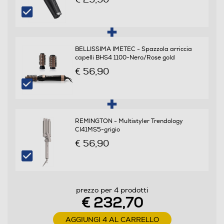
Manico pieghevole
BELLISSIMA IMETEC - Spazzola arriccia
capelli BHS4 1100-Nero/Rose gold
€ 56,90
Anello d'aggancio
Griglia amovibile
REMINGTON - Multistyler Trendology
CI41MS5-grigio
€ 56,90
Funzioni e Plus
Ionizzatore
prezzo per 4 prodotti
€ 232,70
AGGIUNGI 4 AL CARRELLO