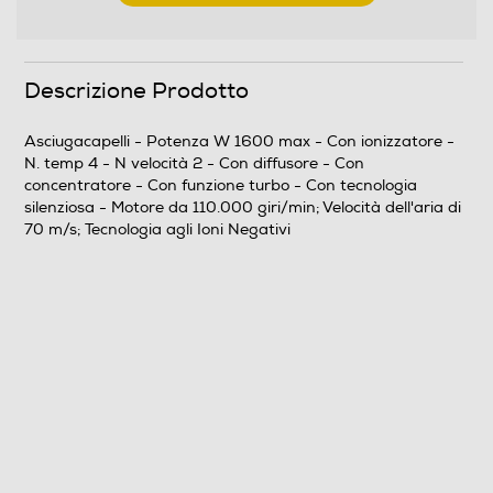
Concentratore
Descrizione Prodotto
Funzione turbo
Asciugacapelli - Potenza W 1600 max - Con ionizzatore -
N. temp 4 - N velocità 2 - Con diffusore - Con
concentratore - Con funzione turbo - Con tecnologia
Funzione aria fredda
silenziosa - Motore da 110.000 giri/min; Velocità dell'aria di
70 m/s; Tecnologia agli Ioni Negativi
Tecnologia silenziosa
Funzione lisciante
Altre funzioni