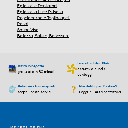
Epilatori e Depilatori
Epilatori a Luce Pulsata
Manico pieghevole
Manico pieghevole
Regolabarba e Tagliacapelli
Rasoi
Saune Viso
Bellezza, Salute, Benessere
Anello d'aggancio
Anello d'aggancio
Iscriviti a Star Club
Ritiro in negozio
Griglia amovibile
Griglia amovibile
accumula punti e
gratuito e in 30 minuti
vantaggi
Potenzia i tuoi acquisti
Hai dubbi per l'ordine?
scopri i nostri servizi
Leggi le FAQ o contattaci
Ionizzatore
Ionizzatore
Concentratore
Concentratore