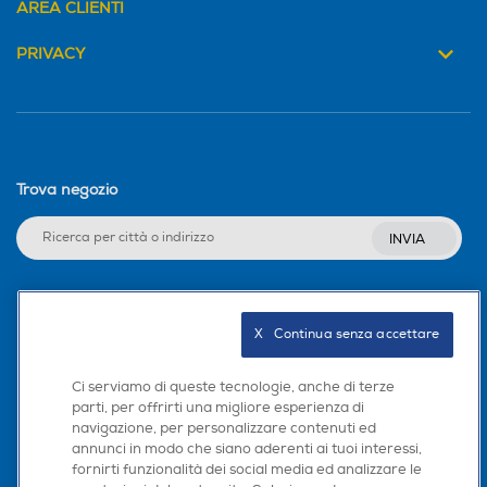
AREA CLIENTI
PRIVACY
Tecnologia silenziosa
Tecnologia silenziosa
Funzione lisciante
Funzione lisciante
Trova negozio
INVIA
Altre funzioni
Altre funzioni
Seguici sui social
Sistema riscaldamento in c
X   Continua senza accettare
eramica
Ci serviamo di queste tecnologie, anche di terze
Autospegnimento
Autospegnimento
parti, per offrirti una migliore esperienza di
navigazione, per personalizzare contenuti ed
Scarica la nostra app
annunci in modo che siano aderenti ai tuoi interessi,
fornirti funzionalità dei social media ed analizzare le