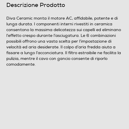
Motore AC
Descrizione Prodotto
Diva Ceramic monta il motore AC, affidabile, potente e di
lunga durata. I componenti interni rivestiti in ceramica
Dotazioni - Personalizzazioni
consentono la massima delicatezza sui capelli ed eliminano
l’effetto crespo durante l’asciugatura. Le 6 combinazioni
Doppio Voltaggio
possibili offrono una vasta scelta per l’impostazione di
velocità ed aria desiderate. Il colpo d’aria fredda aiuta a
fissare a lungo l’acconciatura. Il filtro estraibile ne facilita la
pulizia, mentre il cavo con gancio consente di riporlo
comodamente.
Diffusore
Impugnatura ergonomica
Manico pieghevole