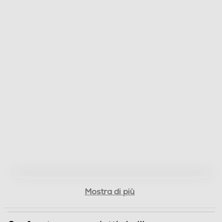
Anello d'aggancio
Griglia amovibile
Funzioni e Plus
Ionizzatore
Concentratore
Mostra di più
Funzione turbo