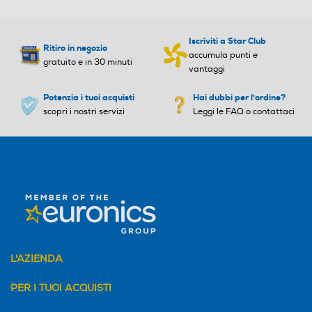
Iscriviti a Star Club
Ritiro in negozio
Griglia amovibile
Griglia amovibile
accumula punti e
gratuito e in 30 minuti
vantaggi
Potenzia i tuoi acquisti
Hai dubbi per l'ordine?
scopri i nostri servizi
Leggi le FAQ o contattaci
Ionizzatore
Ionizzatore
Concentratore
Concentratore
Funzione turbo
Funzione turbo
L'AZIENDA
PER I TUOI ACQUISTI
Funzione aria fredda
Funzione aria fredda