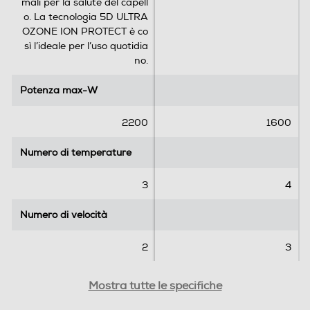
mali per la salute del capell
o. La tecnologia 5D ULTRA
OZONE ION PROTECT è co
sì l’ideale per l’uso quotidia
no.
Potenza max-W
Potenza max-W
2200
1600
Numero di temperature
Numero di temperature
3
4
Numero di velocità
Numero di velocità
2
3
Lunghezza cavo-m
Lunghezza cavo-m
Mostra tutte le specifiche
2,5
2,7