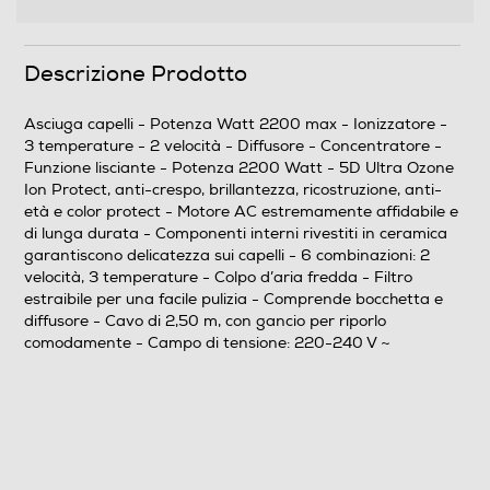
Descrizione Prodotto
Funzione turbo
Asciuga capelli - Potenza Watt 2200 max - Ionizzatore -
3 temperature - 2 velocità - Diffusore - Concentratore -
Funzione lisciante - Potenza 2200 Watt - 5D Ultra Ozone
Funzione aria fredda
Ion Protect, anti-crespo, brillantezza, ricostruzione, anti-
età e color protect - Motore AC estremamente affidabile e
di lunga durata - Componenti interni rivestiti in ceramica
garantiscono delicatezza sui capelli - 6 combinazioni: 2
Tecnologia silenziosa
velocità, 3 temperature - Colpo d’aria fredda - Filtro
estraibile per una facile pulizia - Comprende bocchetta e
diffusore - Cavo di 2,50 m, con gancio per riporlo
comodamente - Campo di tensione: 220-240 V ~
Funzione lisciante
Altre funzioni