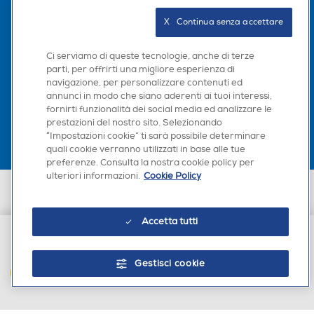
Seguici sui social
X   Continua senza accettare
Accessorio supervolume
Accessorio supervolume
Ci serviamo di queste tecnologie, anche di terze
parti, per offrirti una migliore esperienza di
navigazione, per personalizzare contenuti ed
Scarica la nostra app
annunci in modo che siano aderenti ai tuoi interessi,
Custodia
Custodia
fornirti funzionalità dei social media ed analizzare le
prestazioni del nostro sito. Selezionando
“Impostazioni cookie” ti sarà possibile determinare
quali cookie verranno utilizzati in base alle tue
Accessori in dotazione
Accessori in dotazione
preferenze. Consulta la nostra cookie policy per
ulteriori informazioni.
Cookie Policy
Euronics Italia SpA. Sede legale Via Montefeltro, 6/a 20156 Milano
Diffusore professionale Con
Accessorio per il finish Conc
Partita Iva, Codice Fiscale e iscrizione CCIAA Milano Monza Brianza Lodi
centratore d'aria Custodia
entratore Diffusore Gentle
n. 13337170156. Codice intermediario SDI: HHBD9AK. Vendite soggette
Accetta tutti
agli Artt. 45 e ss del Codice del Consumo in tema di Diritti dei
per il trasporto
air Pettine districante
Consumatori.
€ 44,90
Altezza-mm
Altezza-mm
Gestisci cookie
AGGIUNGI AL CARRELLO
274
377