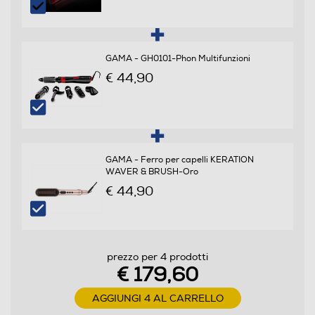
Manico pieghevole
GAMA - GH0101-Phon Multifunzioni
€ 44,90
Anello d'aggancio
Griglia amovibile
GAMA - Ferro per capelli KERATION
WAVER & BRUSH-Oro
€ 44,90
Funzioni e Plus
Ionizzatore
prezzo per 4 prodotti
€ 179,60
AGGIUNGI 4 AL CARRELLO
Concentratore