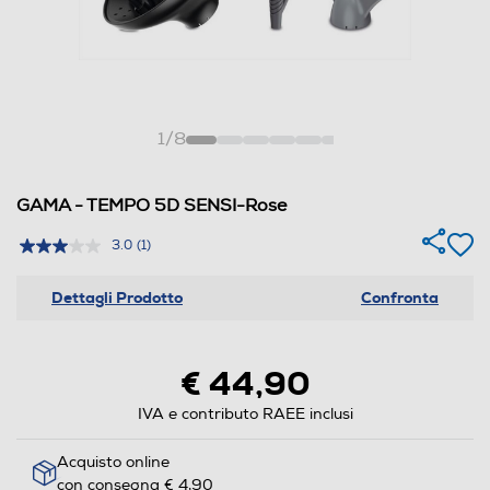
1
/
8
GAMA - TEMPO 5D SENSI-Rose
3.0
(1)
Dettagli Prodotto
Confronta
€ 44,90
IVA e contributo RAEE inclusi
Acquisto online
con consegna € 4,90