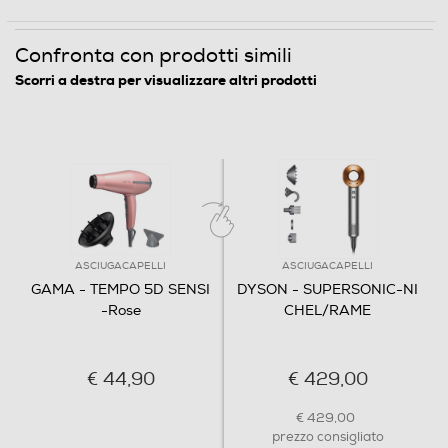
Questa innovativa tecnologia agisce in cinque
dimensioni per garantire risultati eccezionali: 1. Anti-
Crespo: Grazie alla sua elevata emissione di Ultra Ozone
Confronta con prodotti simili
Ion, questo asciugacapelli neutralizza l'effetto crespo,
Scorri a destra per visualizzare altri prodotti
lasciando i capelli morbidi, lisci e facili da gestire. 2.
Brillantezza: Protegge i capelli dagli agenti ambientali
dannosi e riduce l'ossidazione delle molecole del colore,
garanten
Accessori
Accessorio supervolume
ASCIUGACAPELLI
ASCIUGACAPELLI
GAMA - TEMPO 5D SENSI
DYSON - SUPERSONIC-NI
-Rose
CHEL/RAME
Custodia
€ 44,90
€ 429,00
Accessori in dotazione
€ 429,00
prezzo consigliato