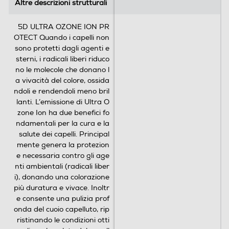
l
l
Altre descrizioni strutturali
Altre descrizioni strutturali
Informazioni sulla sicurezza del prodotto
e
e
.
.
5D ULTRA OZONE ION PR
Clicca qui
1
7
OTECT Quando i capelli non
r
6
sono protetti dagli agenti e
e
9
sterni, i radicali liberi riduco
c
7
no le molecole che donano l
e
r
a vivacità del colore, ossida
n
e
ndoli e rendendoli meno bril
s
c
lanti. L’emissione di Ultra O
i
e
zone Ion ha due benefici fo
o
n
ndamentali per la cura e la
n
s
salute dei capelli. Principal
e
i
mente genera la protezion
o
e necessaria contro gli age
n
nti ambientali (radicali liber
i
i), donando una colorazione
più duratura e vivace. Inoltr
e consente una pulizia prof
onda del cuoio capelluto, rip
ristinando le condizioni otti