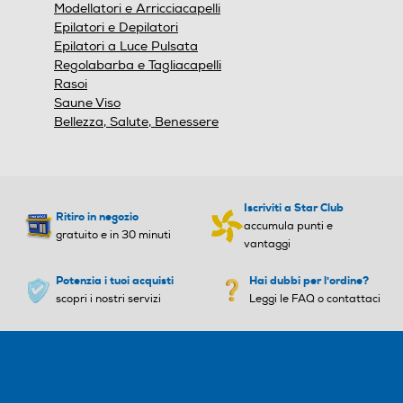
Modellatori e Arricciacapelli
Epilatori e Depilatori
Anello d'aggancio
Anello d'aggancio
Epilatori a Luce Pulsata
Regolabarba e Tagliacapelli
Rasoi
Saune Viso
Griglia amovibile
Griglia amovibile
Bellezza, Salute, Benessere
Ionizzatore
Ionizzatore
Iscriviti a Star Club
Ritiro in negozio
accumula punti e
gratuito e in 30 minuti
vantaggi
Potenzia i tuoi acquisti
Hai dubbi per l'ordine?
Concentratore
Concentratore
scopri i nostri servizi
Leggi le FAQ o contattaci
Funzione turbo
Funzione turbo