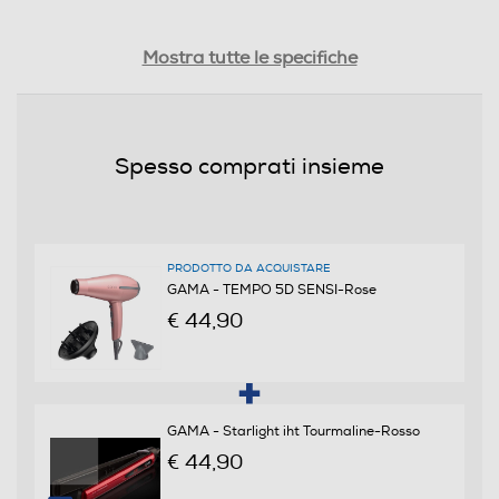
Lunghezza cavo-m
Mostra tutte le specifiche
2,5
Motore AC
Spesso comprati insieme
Dotazioni - Personalizzazioni
PRODOTTO DA ACQUISTARE
Doppio Voltaggio
GAMA - TEMPO 5D SENSI-Rose
€ 44,90
Diffusore
GAMA - Starlight iht Tourmaline-Rosso
€ 44,90
Impugnatura ergonomica