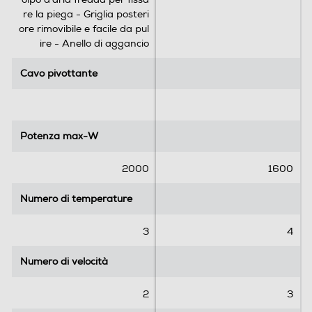
e
r
re la piega - Griglia posteri
n
e
ore rimovibile e facile da pul
s
c
ire - Anello di aggancio
i
e
o
n
Cavo pivottante
Cavo pivottante
n
s
i
i
o
n
Potenza max-W
Potenza max-W
i
2000
1600
Numero di temperature
Numero di temperature
3
4
Numero di velocità
Numero di velocità
2
3