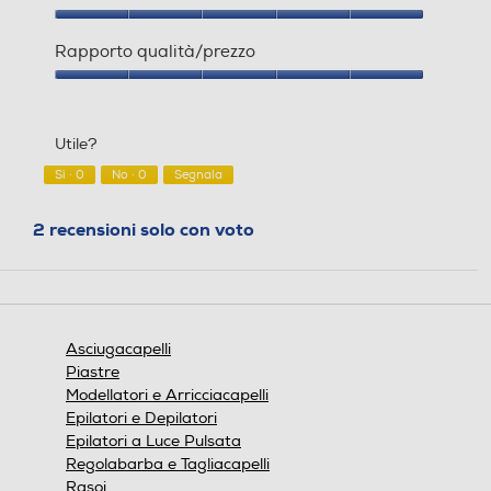
Qualità
del
Rapporto qualità/prezzo
prodotto,
5
Rapporto
su
qualità/prezzo,
5
5
Utile?
su
5
Sì ·
0
No ·
0
Segnala
2 recensioni solo con voto
Asciugacapelli
Piastre
Modellatori e Arricciacapelli
Epilatori e Depilatori
Epilatori a Luce Pulsata
Regolabarba e Tagliacapelli
Rasoi