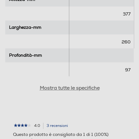
377
Larghezza-mm
Larghezza-mm
260
Profondità-mm
Profondità-mm
97
Mostra tutte le specifiche
4.0
3 recensioni
L'azione
★★★★★
★★★★★
4
porterà
Questo prodotto è consigliato da 1 di 1 (100%)
su
alla