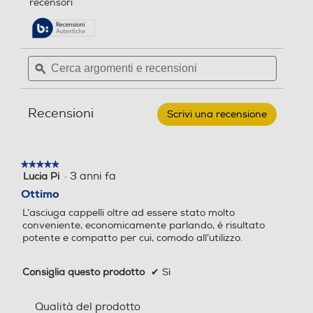
recensori
5
pagina
stelle.
delle
Leggi
recensioni.
recensioni
per
Cerca
Cerca
REMINGTON
argomenti
ϙ
argoment
-
D3015
e
e
Power
recensioni
recensio
Volume
Recensioni
2000
Scrivi una recensione
.
Questa
azione
aprirà
★★★★★
★★★★★
una
·
3 anni fa
Lucia Pi
5
finestra
su
Ottimo
modale.
5
L’asciuga cappelli oltre ad essere stato molto
stelle.
conveniente, economicamente parlando, è risultato
potente e compatto per cui, comodo all’utilizzo.
Consiglia questo prodotto
✔
Sì
Qualità del prodotto