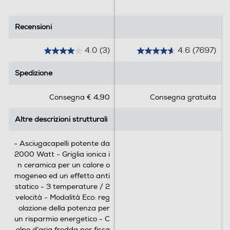
Recensioni
Recensioni
4.0
(3)
4.6
(7697)
4
4
.
.
Spedizione
Spedizione
0
6
s
s
Consegna € 4,90
Consegna gratuita
u
u
5
5
Altre descrizioni strutturali
Altre descrizioni strutturali
s
s
t
t
e
e
- Asciugacapelli potente da
l
l
2000 Watt - Griglia ionica i
l
l
n ceramica per un calore o
e
e
mogeneo ed un effetto anti
.
.
statico - 3 temperature / 2
3
7
velocità - Modalità Eco: reg
r
6
olazione della potenza per
e
9
un risparmio energetico - C
c
7
olpo d’aria fredda per fissa