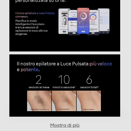
Competenza professionale a portata di mano, come
avere la tua estetista personale a casa tua Uso su tutto
il corpo. Con 3 impostazioni e testine dedicate per
risultati ottimali su ogni parte del corpo. Include la
testina Smart Flex per una copertura totale, anche
nelle aree difficili Il nostro epilatore Luce Pulsata più
veloce: risultati visibili dal primo utilizzo** e sessioni per
tutto il corpo in 10 min***. Richiede solo 2 sessioni al
mese, per 3 mesi**** Delicato sulla pelle: il nostro sensore
di tonalità della pelle legge la tonalità della pelle e
regola automaticamente ogni flash per un trattamento
sicuro, anche in are
Descrizione
Descrizione marketing
Scopri il la nostra migliore luce pulsata per una
rimozione dei peli efficace e delicata nel comfort di casa
tua. La prima Luce Pulsata Smart al mondo che
Mostra di più
apprende e si adatta a te. Nessuna preoccupazione: