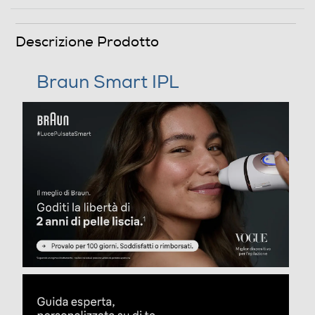
Indicatore stato batteria
Descrizione Prodotto
Braun Smart IPL
Indicatore sostituzione lampada
Dettagli strutturali
Altre caratteristiche
Dispositivo Luce Pulsata Smart, alternativa
all'epilazione laser a casa: la prima Luce Pulsata Smart
al mondo che apprende e si adatta a te, fino a 2 anni*
senza peli, epilazione e riduzione permanente della
ricrescita dei peli I migliori risultati in tutta semplicità:
l'unica Luce Pulsata connessa con guida passo passo e
monitoraggio personalizzato in tempo reale.