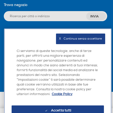
100 - 240 V
Trova negozio
Altre funzioni
Altre funzioni
INVIA
Seguici sui social
X   Continua senza accettare
Ci serviamo di queste tecnologie, anche di terze
parti, per offrirti una migliore esperienza di
navigazione, per personalizzare contenuti ed
Scarica la nostra app
annunci in modo che siano aderenti ai tuoi interessi,
fornirti funzionalità dei social media ed analizzare le
prestazioni del nostro sito. Selezionando
“Impostazioni cookie” ti sarà possibile determinare
quali cookie verranno utilizzati in base alle tue
preferenze. Consulta la nostra cookie policy per
ulteriori informazioni.
Cookie Policy
Euronics Italia SpA. Sede legale Via Montefeltro, 6/a 20156 Milano
Partita Iva, Codice Fiscale e iscrizione CCIAA Milano Monza Brianza Lodi
n. 13337170156. Codice intermediario SDI: HHBD9AK. Vendite soggette
Accetta tutti
agli Artt. 45 e ss del Codice del Consumo in tema di Diritti dei