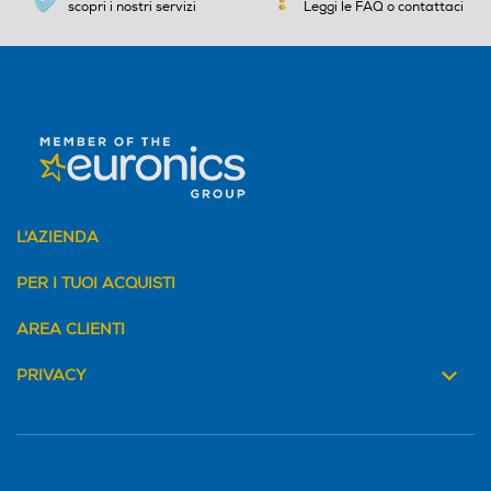
scopri i nostri servizi
Leggi le FAQ o contattaci
5
Tipo di pelle trattabili
Tipo di pelle trattabili
Sensore del tono della pelle
in grado di misurare il tono
delle pelle trattata all'inizio
di ogni sessione e di tanto i
n tanto durante la sessione
stessa. Se viene rilevato un
L'AZIENDA
tono della pelle troppo scur
o per questo prodotto, l'emi
PER I TUOI ACQUISTI
ssione di impulsi viene inter
rotta.
AREA CLIENTI
PRIVACY
Tensione (V)
Tensione (V)