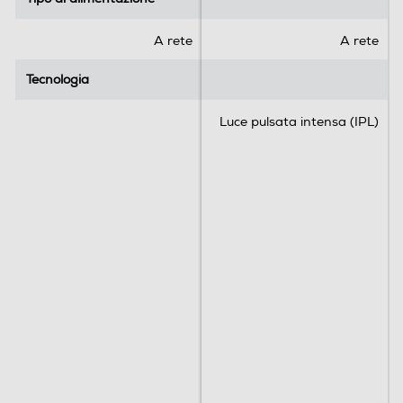
e
e
.
.
A rete
A rete
4
2
Tecnologia
Tecnologia
7
r
Luce pulsata intensa (IPL)
e
c
e
n
s
i
o
n
i