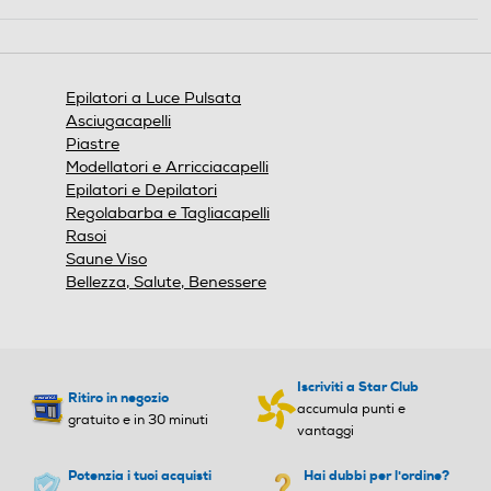
Questa
Testina viso
Testina viso
azione
aprirà
una
finestra
Epilatori a Luce Pulsata
modale.
Ricarica rapida
Ricarica rapida
Asciugacapelli
Piastre
Modellatori e Arricciacapelli
Epilatori e Depilatori
Indicatore stato batteria
Indicatore stato batteria
Regolabarba e Tagliacapelli
Rasoi
Saune Viso
Bellezza, Salute, Benessere
Indicatore sostituzione lam
Indicatore sostituzione lam
pada
pada
Iscriviti a Star Club
Ritiro in negozio
accumula punti e
gratuito e in 30 minuti
Numero impostazioni inten
Numero impostazioni inten
vantaggi
sità luce
sità luce
Potenzia i tuoi acquisti
Hai dubbi per l'ordine?