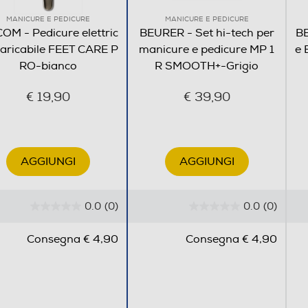
MANICURE E PEDICURE
MANICURE E PEDICURE
M - Pedicure elettric
BEURER - Set hi-tech per
BE
caricabile FEET CARE P
manicure e pedicure MP 1
e 
RO-bianco
R SMOOTH+-Grigio
€ 19,90
€ 39,90
AGGIUNGI
AGGIUNGI
0.0
(0)
0.0
(0)
0
0
.
.
Consegna € 4,90
Consegna € 4,90
0
0
s
s
u
u
5
5