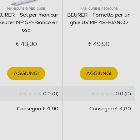
MANICURE E PEDICURE
MANICURE E PEDICURE
URER - Set per manicur
BEURER - Fornetto per un
Beurer MP 52-Bianco e r
ghie UV MP 48-BIANCO
osa
€ 43,90
€ 49,90
AGGIUNGI
AGGIUNGI
0.0
(0)
0.0
(0)
0
0
.
.
Consegna € 4,90
Consegna € 4,90
0
0
s
s
u
u
5
5