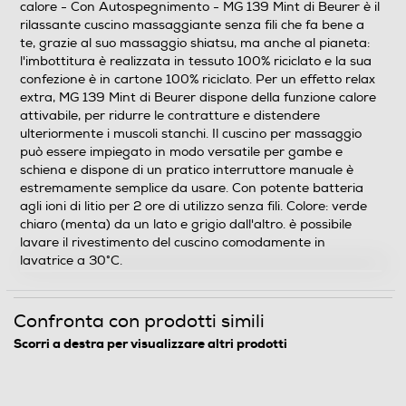
calore - Con Autospegnimento - MG 139 Mint di Beurer è il
rilassante cuscino massaggiante senza fili che fa bene a
Massaggio shiatsu con 4 testine rotanti in senso
te, grazie al suo massaggio shiatsu, ma anche al pianeta:
orario/antiorario
l'imbottitura è realizzata in tessuto 100% riciclato e la sua
confezione è in cartone 100% riciclato. Per un effetto relax
Ampiezza massaggio regolabile
extra, MG 139 Mint di Beurer dispone della funzione calore
attivabile, per ridurre le contratture e distendere
ulteriormente i muscoli stanchi. Il cuscino per massaggio
può essere impiegato in modo versatile per gambe e
Autospegnimento
schiena e dispone di un pratico interruttore manuale è
estremamente semplice da usare. Con potente batteria
agli ioni di litio per 2 ore di utilizzo senza fili. Colore: verde
chiaro (menta) da un lato e grigio dall'altro. è possibile
Altre funzioni
lavare il rivestimento del cuscino comodamente in
lavatrice a 30°C.
- Massaggio shiatsu senza fili - Imbottitura in materiale
100% riciclato - Batteria ricaricabile agli ioni di litio per 2
ore di utilizzo senza fili - Varie applicazioni per spalle,
Confronta con prodotti simili
cervicale, schiena e gambe grazie alla forma universale
Scorri a destra per visualizzare altri prodotti
del cuscino - Comoda superficie in tessuto a rete
traspirante - Con funzione riscaldamento - 4 testine
rotanti a coppia per massaggio shiatsu - In senso