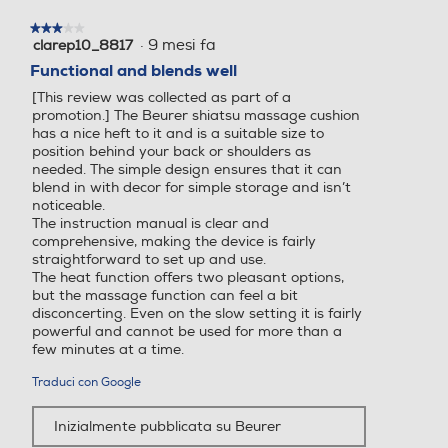
e 100% riciclato - Batteria r
ggio o senza 5 motori di m
★★★★★
★★★★★
icaricabile agli ioni di litio pe
assaggio 2 livelli di intensit
·
9 mesi fa
clarep10_8817
3
r 2 ore di utilizzo senza fili -
à 3 zone di massaggio sele
su
Functional and blends well
5
Varie applicazioni per spall
zionabili singolarmente
[This review was collected as part of a
stelle.
e, cervicale, schiena e gam
promotion.] The Beurer shiatsu massage cushion
be grazie alla forma univer
has a nice heft to it and is a suitable size to
sale del cuscino - Comoda s
position behind your back or shoulders as
uperficie in tessuto a rete t
needed. The simple design ensures that it can
blend in with decor for simple storage and isn’t
raspirante - Con funzione r
noticeable.
iscaldamento - 4 testine ro
The instruction manual is clear and
tanti a coppia per massag
comprehensive, making the device is fairly
gio shiatsu - In senso orario
straightforward to set up and use.
/antiorario - Rivestimento r
The heat function offers two pleasant options,
imovibile, lavabile in lavatri
but the massage function can feel a bit
disconcerting. Even on the slow setting it is fairly
ce - Semplice utilizzo tramit
powerful and cannot be used for more than a
e interruttore manuale - N
few minutes at a time.
astro con chiusura a strapp
o per il fissaggio
Traduci con Google
Fissaggio a schienale
Fissaggio a schienale
Inizialmente pubblicata su Beurer