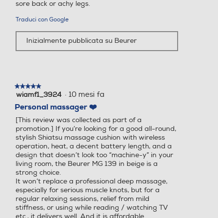
sore back or achy legs.
Traduci con Google
Inizialmente pubblicata su Beurer
★★★★★
★★★★★
·
10 mesi fa
wiamf1_3924
5
su
Personal massager ❤️
5
[This review was collected as part of a
stelle.
promotion.] If you’re looking for a good all-round,
stylish Shiatsu massage cushion with wireless
operation, heat, a decent battery length, and a
design that doesn’t look too “machine-y” in your
living room, the Beurer MG 139 in beige is a
strong choice.
It won’t replace a professional deep massage,
especially for serious muscle knots, but for a
regular relaxing sessions, relief from mild
stiffness, or using while reading / watching TV
etc., it delivers well. And it is affordable.