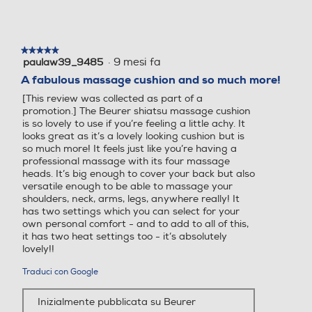
Numero tipi di massaggio
Numero tipi di massaggio
★★★★★
★★★★★
·
9 mesi fa
paulaw39_9485
5
su
1
A fabulous massage cushion and so much more!
5
[This review was collected as part of a
stelle.
Altezza-mm
Altezza-mm
promotion.] The Beurer shiatsu massage cushion
is so lovely to use if you’re feeling a little achy. It
looks great as it’s a lovely looking cushion but is
120
710
so much more! It feels just like you’re having a
professional massage with its four massage
Larghezza-mm
Larghezza-mm
heads. It’s big enough to cover your back but also
versatile enough to be able to massage your
shoulders, neck, arms, legs, anywhere really! It
400
450
has two settings which you can select for your
own personal comfort - and to add to all of this,
Profondità-mm
Profondità-mm
it has two heat settings too - it’s absolutely
lovely!!
270
450
Traduci con Google
Peso-Kg
Peso-Kg
Inizialmente pubblicata su Beurer