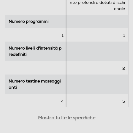
c
e
nte profondi e dotati di schi
e
n
Peso-Kg
enale
n
s
s
i
1
Numero programmi
Numero programmi
i
o
o
n
Informazioni sulla sicurezza del prodotto
1
1
n
e
i
Clicca qui
Numero livelli d'intensità p
Numero livelli d'intensità p
redefiniti
redefiniti
2
Numero testine massaggi
Numero testine massaggi
anti
anti
4
5
Cover removibile
Cover removibile
Mostra tutte le specifiche