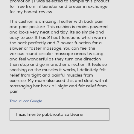
promotion.] I was selected to sample this product
for free from influenster and breuer in exchange
for my honest review.
This cushion is amazing, I suffer with back pain
and poor posture. This cushion is mains powered
and looks very neat and tidy. Its so simple and
easy to use. It has 2 heat functions which warm
the back perfectly and 2 power function for a
slower or faster massage. You can feel the
Ampiezza massaggio regol
Ampiezza massaggio regol
various round circular massage areas twisting
and feel wonderful as they turn one direction
abile
abile
then stop and go in another direction. It feels so
soothing on the muscles it works, I definitely felt
relief from tight and painful muscles from
exercise. My mum also used this and slept with it
massaging her back all night and felt relief from
Autospegnimento
Autospegnimento
pain
Traduci con Google
Altre funzioni
Altre funzioni
Inizialmente pubblicata su Beurer
- Massaggio shiatsu senza
Funzione di riscaldamento:
fili - Imbottitura in material
attivabile insieme al massa