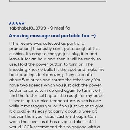
1
0,813
Accessori in dotazione
Accessori in dotazione
★★★★★
★★★★★
·
9 mesi fa
tabithab118_3793
5
Con adattatore per autom
su
Amazing massage and portable too :-)
obile Telecomando
5
[This review was collected as part of a
stelle.
promotion.] I honestly can't get enough of this
cushion. Its easy to charge, just plug it in and
leave it for an hour and then it will be ready to
use. Hold the power button to turn on. The
kneeding knuckle balls hit the spot and make my
back and legs feel amazing. They stop after
about 5 minutes and rotate the other way. You
have two speeds which you just click the power
button once to turn up and again to turn it off. I
find the faster setting a little rough for my back.
It heats up to a nice temperature, which is nice
while it massages you or if you just want to give
it a cuddle. Its easy to carry about, a wee bit
heavier than your usual cushion though. Can
wash the cover as it has a zip to take it off. I
would 100% recommend this to anyone with a