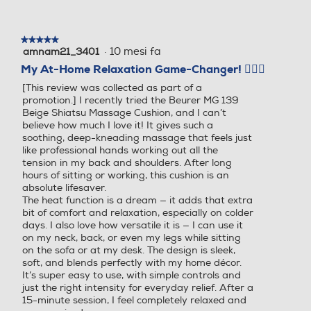
★★★★★
★★★★★
·
10 mesi fa
amnam21_3401
5
su
My At-Home Relaxation Game-Changer! 💆‍♀️✨
5
[This review was collected as part of a
stelle.
promotion.] I recently tried the Beurer MG 139
Beige Shiatsu Massage Cushion, and I can’t
believe how much I love it! It gives such a
soothing, deep-kneading massage that feels just
like professional hands working out all the
tension in my back and shoulders. After long
hours of sitting or working, this cushion is an
absolute lifesaver.
The heat function is a dream — it adds that extra
bit of comfort and relaxation, especially on colder
days. I also love how versatile it is — I can use it
on my neck, back, or even my legs while sitting
on the sofa or at my desk. The design is sleek,
soft, and blends perfectly with my home décor.
It’s super easy to use, with simple controls and
just the right intensity for everyday relief. After a
15-minute session, I feel completely relaxed and