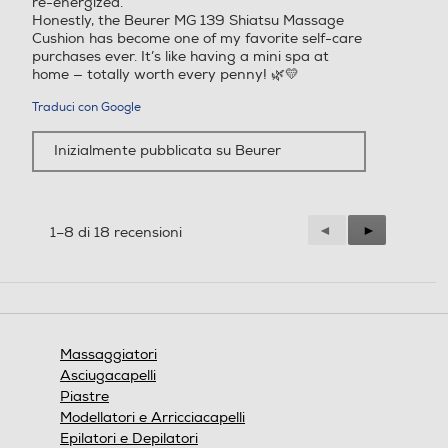
re-energized.
Honestly, the Beurer MG 139 Shiatsu Massage
Cushion has become one of my favorite self-care
purchases ever. It’s like having a mini spa at
home — totally worth every penny! 🌿💛
Traduci con Google
Inizialmente pubblicata su Beurer
Precedente
◄
Successiva
►
1–8 di 18 recensioni
Reviews
Reviews
Massaggiatori
Asciugacapelli
Piastre
Modellatori e Arricciacapelli
Epilatori e Depilatori