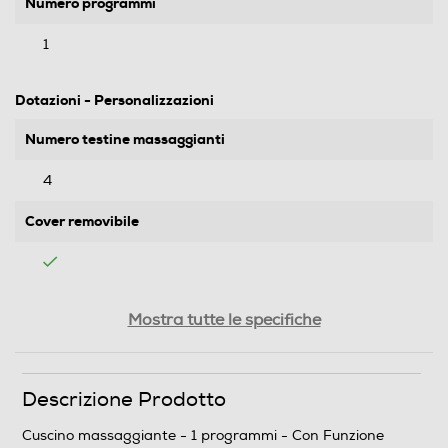
Numero programmi
1
Dotazioni - Personalizzazioni
Numero testine massaggianti
4
Cover removibile
Funzioni e Plus
Mostra tutte le specifiche
Funzione calore
Descrizione Prodotto
Cuscino massaggiante - 1 programmi - Con Funzione
Descrizione tipi di massaggio