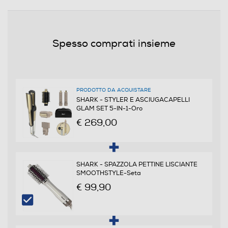
150
Dotazioni - Personalizzazioni
Spesso comprati insieme
Modellatore a Vapore
PRODOTTO DA ACQUISTARE
Pettine incorporato
SHARK - STYLER E ASCIUGACAPELLI
GLAM SET 5-IN-1-Oro
€ 269,00
Piastre intercambiabili
SHARK - SPAZZOLA PETTINE LISCIANTE
SMOOTHSTYLE-Seta
Svolgiriccioli automatico
€ 99,90
Ferro incluso