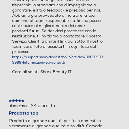
rispecchia lo standard che ci impegniamo a
Altre funzioni
Altre funzioni
garantire, e il tuo feedback è prezioso per noi.
Abbiamo già provveduto a inoltrare la tua
Shark Glam by FlexStyle è il
Y
opinione al team responsabile, affinché possa
contribuire al miglioramento dei nostri
multi-styler ad aria che asc
prodotti futuri. Se desideri procedere con la
iuga, liscia, arriccia e lucida
restituzione, ti invitiamo a contattare il nostro
senza danni da calore. Dot
Servizio Clienti tramite il link qui sotto. Il nostro
ato di piastre ceramiche ot
team sarà lieto di assisterti in ogni fase del
timizzate, pettini integrati,
processo:
modalità Wet-to-Dry e acc
https://support.sharkclean.it/hc/it/articles/36002133
essori intercambiabili per t
3999-Informazioni-sui-contatti
utti i tipi di capelli.
Cordiali saluti, Shark Beauty IT
Accessori in dotazione
Accessori in dotazione
1x Shark Glam unità princip
Y
ale 1x Piastra Shark Silki 1x
★★★★★
★★★★★
·
24 giorni fa
Anselmo
5
Styler e spazzola lucidante
su
Prodotto top
Shark Glossi 2x cilindri auto
5
avvolgenti 1x Accessorio pe
Prodotto di grande qualità, per l'uso domestico
stelle.
r il Finish Anti-crespo Frizz
veramente di grande qualità e solidità. Comodo