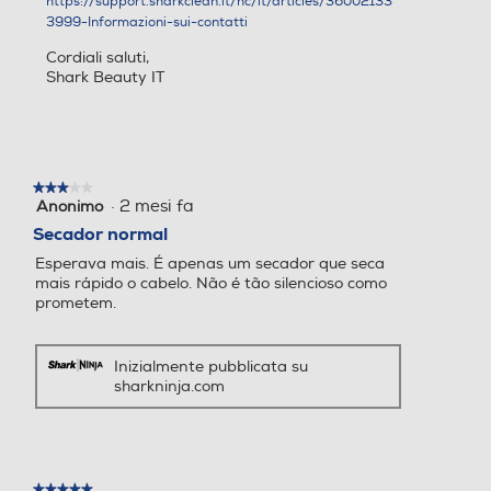
https://support.sharkclean.it/hc/it/articles/36002133
3999-Informazioni-sui-contatti
Cordiali saluti,
Shark Beauty IT
★★★★★
★★★★★
·
2 mesi fa
Anonimo
3
su
Secador normal
5
Esperava mais. É apenas um secador que seca
stelle.
mais rápido o cabelo. Não é tão silencioso como
prometem.
Inizialmente pubblicata su
sharkninja.com
★★★★★
★★★★★