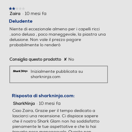
Numero di temperature
Numero di temperature
★★★★★
★★★★★
·
10 mesi fa
Zaira
2
3
su
Deludente
5
Display
Display
Niente di eccezionale almeno per i capelli ricci
stelle.
..sono delusa , poco maneggevole, la piastra una
delusione. Non vale il prezzo pagare
probabilmente lo renderò
Piastra arricciacapelli
Piastra arricciacapelli
Consiglia questo prodotto
✘
No
Inizialmente pubblicata su
sharkninja.com
Piastra lisciacapelli
Piastra lisciacapelli
Risposta di sharkninja.com:
·
10 mesi fa
SharkNinja
Sistema antisurriscaldame
Sistema antisurriscaldame
Ciao Zaira, Grazie per il tempo dedicato a
nto
nto
lasciarci una recensione. Ci dispiace sapere
che il nostro Shark Glam non ha soddisfatto
pienamente le tue aspettative e che lo hai
trovato poco maneggevole. Questo non