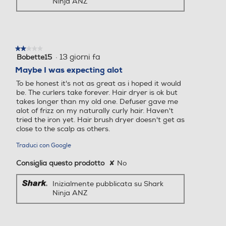
Ninja ANZ
Funzione rotante
Funzione rotante
★★★★★
★★★★★
·
13 giorni fa
Bobette15
2
su
Maybe I was expecting alot
5
To be honest it's not as great as i hoped it would
stelle.
Funzione vapore
Funzione vapore
be. The curlers take forever. Hair dryer is ok but
takes longer than my old one. Defuser gave me
alot of frizz on my naturally curly hair. Haven't
tried the iron yet. Hair brush dryer doesn't get as
close to the scalp as others.
Regolazione temperatura
Regolazione temperatura
Traduci con Google
Consiglia questo prodotto
✘
No
Numero di velocità
Numero di velocità
Inizialmente pubblicata su Shark
Ninja ANZ
3