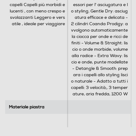
capelli Capelli più morbidi e
essori per l' asciugatura e l
lucenti , con meno crespo e
o styling; Gentle Dry: asciug
svolazzanti Leggero e vers
atura efficace e delicata -
atile , ideale per viaggiare
2 cilindri Coanda Prodigy: a
vvolgono automaticamente
la ciocca per onde e ricci de
finiti - Volume & Straight: lis
cio o onde morbide, volume
alla radice - Extra Wavy: lis
cio e onde, punte modellate
- Detangle & Smooth: prep
ara i capelli allo styling lisci
o naturale - Adatto a tutti i
capelli: 3 velocità;, 3 temper
ature, aria fredda, 1200 W
Materiale piastra
Materiale piastra
Potenza max-W
Potenza max-W