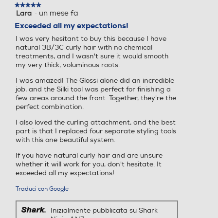
modale.
★★★★★
★★★★★
·
un mese fa
Lara
5
su
Exceeded all my expectations!
5
I was very hesitant to buy this because I have
stelle.
Ferro incluso
Ferro incluso
natural 3B/3C curly hair with no chemical
treatments, and I wasn't sure it would smooth
my very thick, voluminous roots.
I was amazed! The Glossi alone did an incredible
Custodia
Custodia
job, and the Silki tool was perfect for finishing a
few areas around the front. Together, they're the
perfect combination.
I also loved the curling attachment, and the best
Cavo pivottante
Cavo pivottante
part is that I replaced four separate styling tools
with this one beautiful system.
If you have natural curly hair and are unsure
whether it will work for you, don't hesitate. It
exceeded all my expectations!
Ionizzatore
Ionizzatore
Traduci con Google
Inizialmente pubblicata su Shark
Funzione aria fredda
Funzione aria fredda