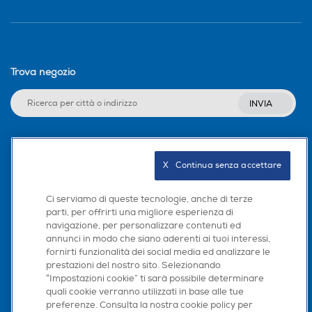
Trova negozio
INVIA
Seguici sui social
X   Continua senza accettare
Ci serviamo di queste tecnologie, anche di terze
parti, per offrirti una migliore esperienza di
navigazione, per personalizzare contenuti ed
Scarica la nostra app
annunci in modo che siano aderenti ai tuoi interessi,
fornirti funzionalità dei social media ed analizzare le
prestazioni del nostro sito. Selezionando
“Impostazioni cookie” ti sarà possibile determinare
quali cookie verranno utilizzati in base alle tue
preferenze. Consulta la nostra cookie policy per