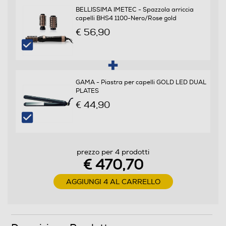
BELLISSIMA IMETEC - Spazzola arriccia
capelli BHS4 1100-Nero/Rose gold
€ 56,90
Custodia
Cavo pivottante
GAMA - Piastra per capelli GOLD LED DUAL
PLATES
€ 44,90
Funzioni e Plus
Ionizzatore
prezzo per 4 prodotti
€ 470,70
AGGIUNGI 4 AL CARRELLO
Funzione aria fredda