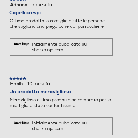
·
7 mesi fa
Adriana
5
su
Capelli crespi
5
Ottimo prodotto lo consiglio atutte le persone
stelle.
che vogliono una piega cone dal parrucchiere
Inizialmente pubblicata su
sharkninja.com
★★★★★
★★★★★
·
10 mesi fa
Habib
5
su
Un prodotto meraviglioso
5
Meraviglioso ottimo prodotto ho comprato per la
stelle.
mia figlia e stata contentissima
Inizialmente pubblicata su
sharkninja.com