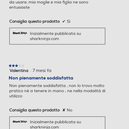
Fighter 1x Beccuccio concen
da usare, mia moglie e mia figlia ne sono
entusiaste
tratore 1x Custodia rigida
Altezza-mm
Altezza-mm
Consiglia questo prodotto
✔
Sì
Inizialmente pubblicata su
73,8
sharkninja.com
Larghezza-mm
Larghezza-mm
42,7
★★★★★
★★★★★
·
7 mesi fa
Valentina
3
Profondità-mm
Profondità-mm
su
Non pienamente soddisfatta
5
Non pienamente soddisfatta , non lo trovo molto
40,9
stelle.
pratico nè a tenere in mano , ne nella modalità di
utilizzo
Peso-Kg
Peso-Kg
Consiglia questo prodotto
✘
No
1,8
0,5
Inizialmente pubblicata su
sharkninja.com