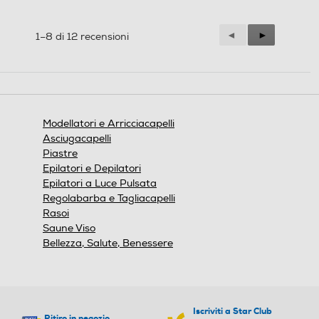
Precedente
◄
Successiva
►
1–8 di 12 recensioni
Reviews
Reviews
Modellatori e Arricciacapelli
Asciugacapelli
Piastre
Epilatori e Depilatori
Epilatori a Luce Pulsata
Regolabarba e Tagliacapelli
Rasoi
Saune Viso
Bellezza, Salute, Benessere
Iscriviti a Star Club
Ritiro in negozio