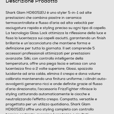
Descrizione Prodotto
Funzione rotante
Shark Glam HD6051EU è uno styler 5-in-1 ad alte
prestazioni che combina piastre in ceramica
termocontrollate e flusso d’aria ad alta velocità per
Funzione vapore
asciugatura rapida e styling preciso su ogni tipo di capello.
La tecnologia Gloss Lock ottimizza la riflessione della luce e
fissa la lucentezza sui capelli asciutti, garantendo un finish
brillante e un’acconciatura che mantiene forma e
Regolazione temperatura
definizione per tutta la giornata. Il set comprende 5
accessori professionali ottimizzati per prestazioni
avanzate: Silki, con controllo intelligente della
temperatura, offre una piega liscia e setosa con una
Numero di velocità
lucentezza fino a 2 volte superiore; Glossi, spazzola
lucidante ad aria calda, elimina il crespo e dona volume
3
calibrato mantenendo una finitura uniforme; i cilindri auto-
avvolgenti generano ricci e onde definite grazie al flusso
Numero di temperature
d’aria direzionato; l’accessorio FrizzFighter rifinisce lo
styling catturando automaticamente le ciocche e
3
neutralizzando l’effetto crespo. Compatto, versatile e
progettato per un utilizzo quotidiano, Shark Glam
Display
HD6051EU offre uno styling completo con controllo