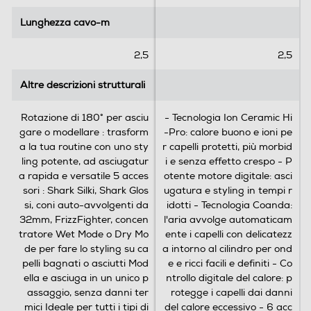
Larghezza-mm
1
5
2
r
Lunghezza cavo-m
Lunghezza cavo-m
42,7
r
e
e
c
2,5
2,5
Profondità-mm
c
e
e
n
Altre descrizioni strutturali
Altre descrizioni strutturali
40,9
n
s
s
i
Peso-Kg
Rotazione di 180° per asciu
- Tecnologia Ion Ceramic Hi
i
o
gare o modellare : trasform
-Pro: calore buono e ioni pe
o
n
1,8
a la tua routine con uno sty
r capelli protetti, più morbid
n
i
ling potente, ad asciugatur
i e senza effetto crespo - P
i
a rapida e versatile 5 acces
otente motore digitale: asci
Informazioni sulla sicurezza del prodotto
sori : Shark Silki, Shark Glos
ugatura e styling in tempi r
si, coni auto-avvolgenti da
idotti - Tecnologia Coanda:
Clicca qui
32mm, FrizzFighter, concen
l'aria avvolge automaticam
tratore Wet Mode o Dry Mo
ente i capelli con delicatezz
de per fare lo styling su ca
a intorno al cilindro per ond
pelli bagnati o asciutti Mod
e e ricci facili e definiti - Co
ella e asciuga in un unico p
ntrollo digitale del calore: p
assaggio, senza danni ter
rotegge i capelli dai danni
mici Ideale per tutti i tipi di
del calore eccessivo - 6 acc