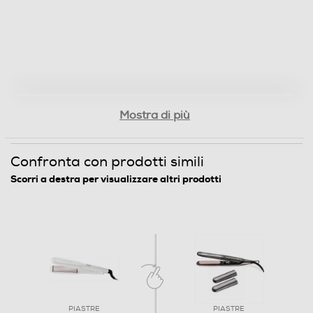
Altre funzioni
Lamine larghe 45 x 110mm, 77% più larghe* per uno
styling più veloce, ideale per capelli spessi Lamine
rivestite di ceramica di ultima generazione Controlli
digitali della temperatura 9 temperature da 150 a
230°C Funzione boost della temperatura Blocco della
Mostra di più
temperatura e delle lamine Voltaggio universale 120-
240V Spegnimento automatico Garanzia di 3 anni + 1
*vs. piastra standard Remington
Confronta con prodotti simili
Scorri a destra per visualizzare altri prodotti
Dimensioni - Peso
Peso-Kg
0,46
Informazioni sulla sicurezza del prodotto
Clicca qui
PIASTRE
PIASTRE