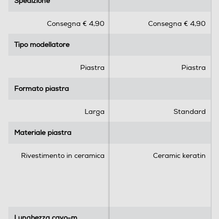
Spedizione
Spedizione
7
0
s
s
Consegna € 4,90
Consegna € 4,90
u
u
5
5
Tipo modellatore
Tipo modellatore
s
s
t
t
e
e
Piastra
Piastra
l
l
l
l
Formato piastra
Formato piastra
e
e
.
.
Larga
Standard
3
r
Materiale piastra
Materiale piastra
e
c
Rivestimento in ceramica
Ceramic keratin
e
n
s
i
o
n
Lunghezza cavo-m
Lunghezza cavo-m