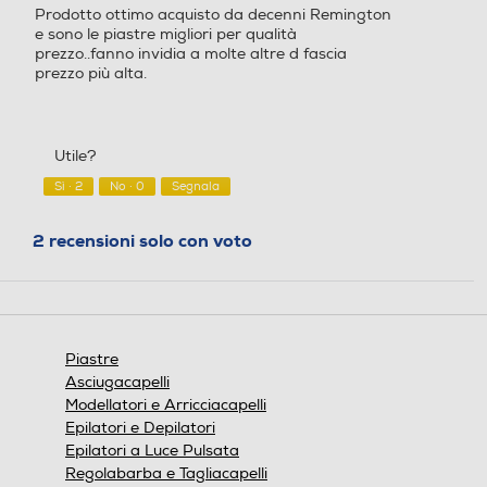
Prodotto ottimo acquisto da decenni Remington
stelle.
Piastre intercambiabili
Piastre intercambiabili
e sono le piastre migliori per qualità
prezzo..fanno invidia a molte altre d fascia
prezzo più alta.
Svolgiriccioli automatico
Svolgiriccioli automatico
Utile?
Sì ·
2
No ·
0
Segnala
Ferro incluso
Ferro incluso
2 recensioni solo con voto
Custodia
Custodia
Piastre
Asciugacapelli
Modellatori e Arricciacapelli
Cavo pivottante
Cavo pivottante
Epilatori e Depilatori
Epilatori a Luce Pulsata
Regolabarba e Tagliacapelli