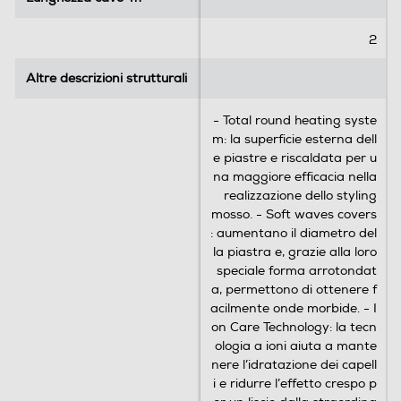
i
2
Altre descrizioni strutturali
Altre descrizioni strutturali
- Total round heating syste
m: la superficie esterna dell
e piastre e riscaldata per u
na maggiore efficacia nella
realizzazione dello styling
mosso. - Soft waves covers
: aumentano il diametro del
la piastra e, grazie alla loro
speciale forma arrotondat
a, permettono di ottenere f
acilmente onde morbide. - I
on Care Technology: la tecn
ologia a ioni aiuta a mante
nere l’idratazione dei capell
i e ridurre l’effetto crespo p