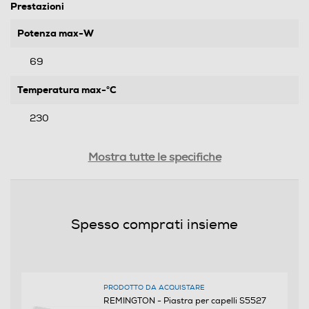
Prestazioni
Potenza max-W
69
Temperatura max-°C
230
Tempo di riscaldamento
Mostra tutte le specifiche
15
Dotazioni - Personalizzazioni
Spesso comprati insieme
Modellatore a Vapore
PRODOTTO DA ACQUISTARE
Pettine incorporato
REMINGTON - Piastra per capelli S5527