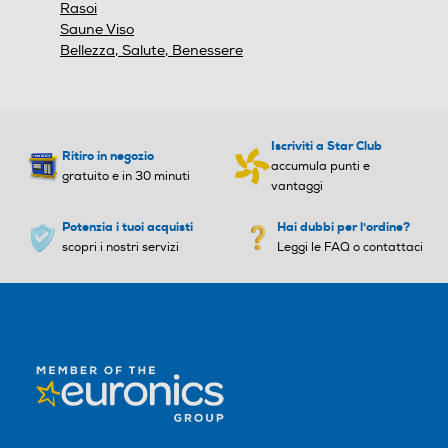
Rasoi
Ionizzatore
Ionizzatore
Saune Viso
Bellezza, Salute, Benessere
Funzione aria fredda
Funzione aria fredda
Iscriviti a Star Club
Ritiro in negozio
accumula punti e
gratuito e in 30 minuti
vantaggi
Funzione rotante
Funzione rotante
Potenzia i tuoi acquisti
Hai dubbi per l'ordine?
scopri i nostri servizi
Leggi le FAQ o contattaci
Funzione vapore
Funzione vapore
Regolazione temperatura
Regolazione temperatura