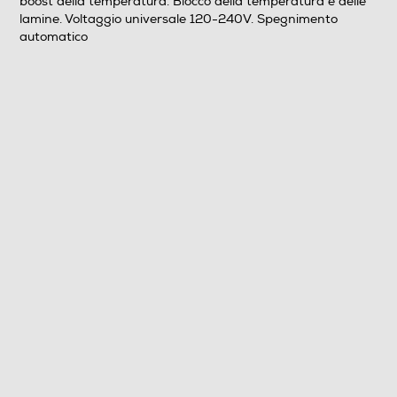
boost della temperatura. Blocco della temperatura e delle
lamine. Voltaggio universale 120-240V. Spegnimento
automatico
Numero di temperature
9
Display
Piastra arricciacapelli
Piastra lisciacapelli
Sistema antisurriscaldamento