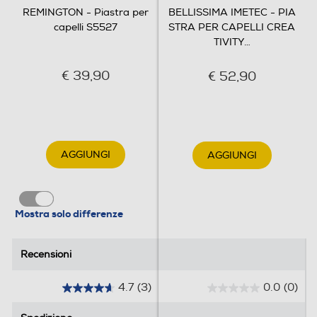
REMINGTON - Piastra per
BELLISSIMA IMETEC - PIA
capelli S5527
STRA PER CAPELLI CREA
TIVITY
…
€ 39,90
€ 52,90
AGGIUNGI
AGGIUNGI
Mostra solo differenze
Recensioni
Recensioni
4.7
(3)
0.0
(0)
4
0
.
.