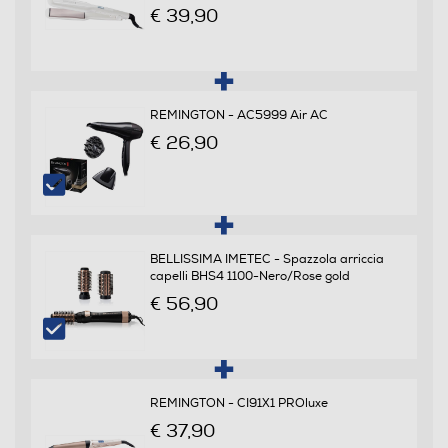
€ 39,90
Piastre intercambiabili
REMINGTON - AC5999 Air AC
€ 26,90
Svolgiriccioli automatico
Ferro incluso
BELLISSIMA IMETEC - Spazzola arriccia
capelli BHS4 1100-Nero/Rose gold
€ 56,90
Custodia
Cavo pivottante
REMINGTON - CI91X1 PROluxe
€ 37,90