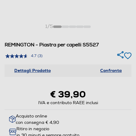
1
/
5
REMINGTON - Piastra per capelli S5527
4.7
(3)
Dettagli Prodotto
Confronta
€ 39,90
IVA e contributo RAEE inclusi
Acquisto online
con consegna € 4,90
Ritiro in negozio
in 30 minuti e sempre gratuito