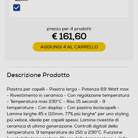
Funzioni e Plus
Ionizzatore
prezzo per 4 prodotti
€ 161,60
AGGIUNGI 4 AL CARRELLO
Funzione aria fredda
Descrizione Prodotto
Funzione rotante
Piastra per capelli - Piastra larga - Potenza 69 Watt max
- Rivestimento in ceramica - Con regolazione temperatura
- Temperatura max 230°C - Risc 15 secondi - 9
Funzione vapore
temperature - Con display - Con piastra lisciacapelli -
Lamine larghe 45 x 110mm, 77% più larghe* per uno styling
più veloce, ideale per capelli spessi. Lamine rivestite di
ceramica di ultima generazione. Controlli digitali della
Regolazione temperatura
temperatura. 9 temperature da 150 a 230°C. Funzione