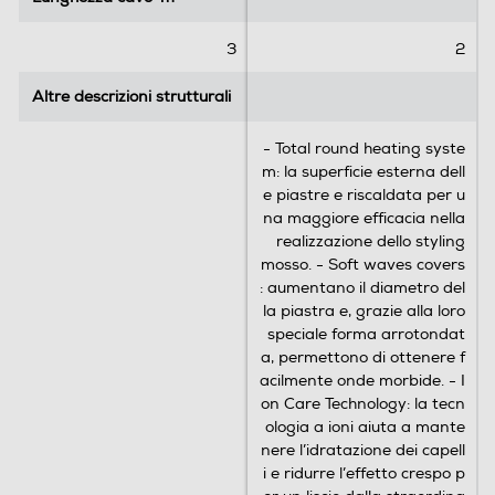
n
i
3
2
Altre descrizioni strutturali
Altre descrizioni strutturali
- Total round heating syste
m: la superficie esterna dell
e piastre e riscaldata per u
na maggiore efficacia nella
realizzazione dello styling
mosso. - Soft waves covers
: aumentano il diametro del
la piastra e, grazie alla loro
speciale forma arrotondat
a, permettono di ottenere f
acilmente onde morbide. - I
on Care Technology: la tecn
ologia a ioni aiuta a mante
nere l’idratazione dei capell
i e ridurre l’effetto crespo p