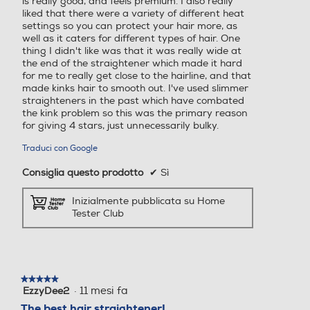
is really good, and feels premium. I also really
liked that there were a variety of different heat
settings so you can protect your hair more, as
well as it caters for different types of hair. One
thing I didn't like was that it was really wide at
the end of the straightener which made it hard
for me to really get close to the hairline, and that
made kinks hair to smooth out. I've used slimmer
straighteners in the past which have combated
the kink problem so this was the primary reason
for giving 4 stars, just unnecessarily bulky.
Traduci con Google
Consiglia questo prodotto
✔
Sì
Inizialmente pubblicata su Home
Tester Club
★★★★★
★★★★★
·
11 mesi fa
EzzyDee2
5
su
The best hair straightener!