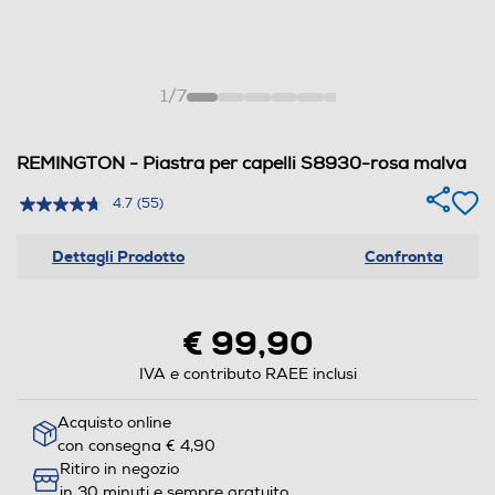
1
/
7
REMINGTON - Piastra per capelli S8930-rosa malva
4.7
(55)
Dettagli Prodotto
Confronta
€ 99,90
IVA e contributo RAEE inclusi
Acquisto online
con consegna € 4,90
Ritiro in negozio
in 30 minuti e sempre gratuito