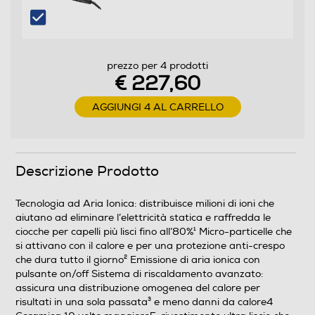
Cavo pivottante
prezzo per 4 prodotti
€ 227,60
Funzioni e Plus
AGGIUNGI 4 AL CARRELLO
Ionizzatore
Descrizione Prodotto
Funzione aria fredda
Tecnologia ad Aria Ionica: distribuisce milioni di ioni che
aiutano ad eliminare l’elettricità statica e raffredda le
ciocche per capelli più lisci fino all’80%¹ Micro-particelle che
Funzione rotante
si attivano con il calore e per una protezione anti-crespo
che dura tutto il giorno² Emissione di aria ionica con
pulsante on/off Sistema di riscaldamento avanzato:
assicura una distribuzione omogenea del calore per
Funzione vapore
risultati in una sola passata³ e meno danni da calore4