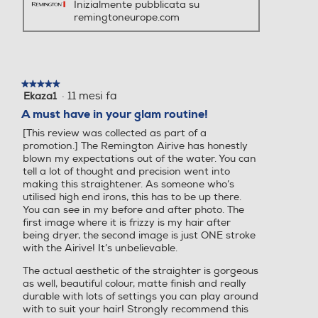
Inizialmente pubblicata su
Ionizzatore
Ionizzatore
remingtoneurope.com
Funzione aria fredda
Funzione aria fredda
★★★★★
★★★★★
·
11 mesi fa
Ekaza1
5
su
A must have in your glam routine!
5
[This review was collected as part of a
stelle.
Funzione rotante
Funzione rotante
promotion.] The Remington Airive has honestly
blown my expectations out of the water. You can
tell a lot of thought and precision went into
making this straightener. As someone who’s
utilised high end irons, this has to be up there.
Funzione vapore
Funzione vapore
You can see in my before and after photo. The
first image where it is frizzy is my hair after
being dryer, the second image is just ONE stroke
with the Airive! It’s unbelievable.
Regolazione temperatura
Regolazione temperatura
The actual aesthetic of the straighter is gorgeous
as well, beautiful colour, matte finish and really
durable with lots of settings you can play around
with to suit your hair! Strongly recommend this