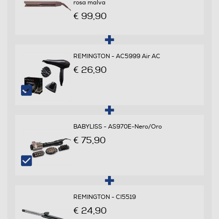
rosa malva
€ 99,90
Pettine incorporato
REMINGTON - AC5999 Air AC
€ 26,90
Piastre intercambiabili
Svolgiriccioli automatico
BABYLISS - AS970E-Nero/Oro
€ 75,90
Ferro incluso
Custodia
REMINGTON - CI5519
€ 24,90