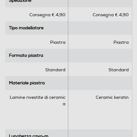
Spedizione
Spedizione
Informazioni sulla sicurezza del prodotto
7
0
s
s
Clicca qui
Consegna € 4,90
Consegna € 4,90
u
u
5
5
Tipo modellatore
Tipo modellatore
s
s
t
t
e
e
Piastra
Piastra
l
l
l
l
Formato piastra
Formato piastra
e
e
.
.
Standard
Standard
5
5
Materiale piastra
Materiale piastra
r
e
Lamine rivestite di ceramic
Ceramic keratin
c
a
e
n
s
i
o
Lunghezza cavo-m
Lunghezza cavo-m