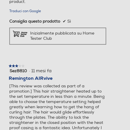
product.
Numero di temperature
Numero di temperature
Traduci con Google
5
5
Consiglia questo prodotto
✔
Sì
Display
Display
Inizialmente pubblicata su Home
Tester Club
Piastra arricciacapelli
Piastra arricciacapelli
★★★★★
★★★★★
·
11 mesi fa
Sez8810
3
su
Remington AIRvive
5
Piastra lisciacapelli
Piastra lisciacapelli
[This review was collected as part of a
stelle.
promotion.] This hair straightener heated up to
the set temperature in less than a minute. Being
able to choose the temperature setting helped
greatly when learning how to get the hang of
Sistema antisurriscaldame
Sistema antisurriscaldame
curling hair. The hair would glide effortlessly
nto
nto
through the plates. The ability to lock the
straightener in the closed position with the heat
proof casing is a fantastic idea. Unfortunately I