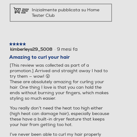
Inizialmente pubblicata su Home
Tester Club
★★★★★
★★★★★
·
9 mesi fa
kimberleys29_5008
5
su
Amazing to curl your hair
5
[This review was collected as part of a
stelle.
promotion.] Arrived and straight away I had to
try them — wow! 😮
These are absolutely amazing for curling your
hair. One thing I love is that you can hold the
ends without burning your fingers, which makes
styling so much easier.
You really don’t need the heat too high either
(high heat can damage hair), especially because
these have a built-in dryer feature that keeps
your hair from getting too hot.
I’ve never been able to curl my hair properly