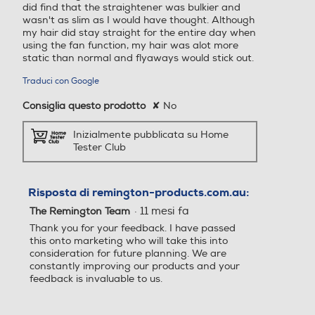
did find that the straightener was bulkier and
wasn't as slim as I would have thought. Although
Altre funzioni
Altre funzioni
my hair did stay straight for the entire day when
using the fan function, my hair was alot more
static than normal and flyaways would stick out.
Y
Traduci con Google
Consiglia questo prodotto
✘
No
Numero di velocità
Numero di velocità
Inizialmente pubblicata su Home
Tester Club
Accessori in dotazione
Accessori in dotazione
Risposta di remington-products.com.au:
Copertura in silicone
Tappetino resistente al calo
·
11 mesi fa
The Remington Team
re incluso
Thank you for your feedback. I have passed
this onto marketing who will take this into
Peso-Kg
Peso-Kg
consideration for future planning. We are
constantly improving our products and your
feedback is invaluable to us.
0,584
0,42
Altezza-mm
Altezza-mm