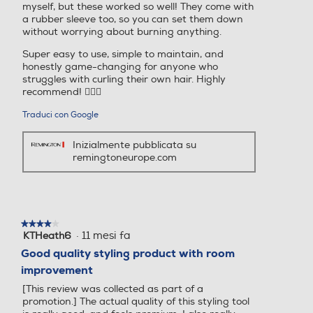
myself, but these worked so well! They come with
a rubber sleeve too, so you can set them down
without worrying about burning anything.
Super easy to use, simple to maintain, and
honestly game-changing for anyone who
struggles with curling their own hair. Highly
recommend! 💁‍♀️✨
Traduci con Google
Inizialmente pubblicata su
remingtoneurope.com
★★★★★
★★★★★
·
11 mesi fa
KTHeath6
4
su
Good quality styling product with room
5
improvement
stelle.
[This review was collected as part of a
promotion.] The actual quality of this styling tool