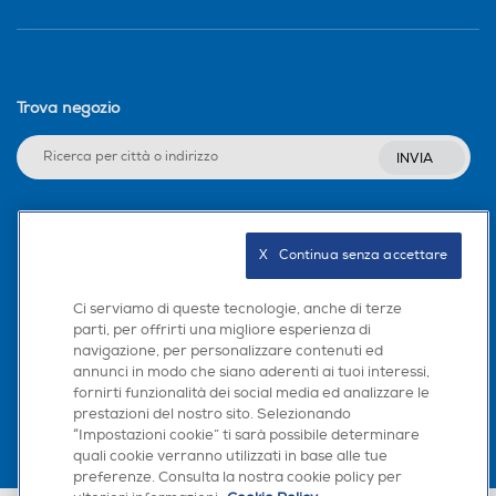
Trova negozio
INVIA
Seguici sui social
X   Continua senza accettare
Ci serviamo di queste tecnologie, anche di terze
parti, per offrirti una migliore esperienza di
navigazione, per personalizzare contenuti ed
Scarica la nostra app
annunci in modo che siano aderenti ai tuoi interessi,
fornirti funzionalità dei social media ed analizzare le
prestazioni del nostro sito. Selezionando
“Impostazioni cookie” ti sarà possibile determinare
quali cookie verranno utilizzati in base alle tue
preferenze. Consulta la nostra cookie policy per