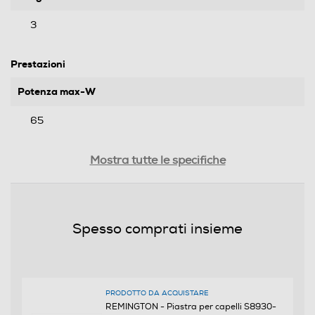
3
Prestazioni
Potenza max-W
65
Temperatura max-°C
Mostra tutte le specifiche
230
Tempo di riscaldamento
Spesso comprati insieme
15
Dotazioni - Personalizzazioni
PRODOTTO DA ACQUISTARE
Modellatore a Vapore
REMINGTON - Piastra per capelli S8930-