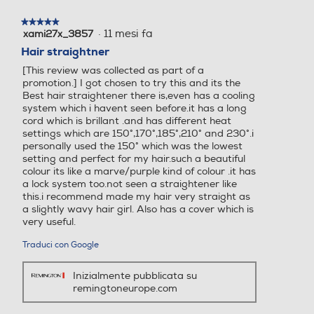
★★★★★
★★★★★
·
11 mesi fa
xami27x_3857
5
su
Hair straightner
5
[This review was collected as part of a
stelle.
promotion.] I got chosen to try this and its the
Best hair straightener there is,even has a cooling
system which i havent seen before.it has a long
cord which is brillant .and has different heat
settings which are 150°,170°,185°,210° and 230°.i
personally used the 150° which was the lowest
setting and perfect for my hair.such a beautiful
colour its like a marve/purple kind of colour .it has
a lock system too.not seen a straightener like
this.i recommend made my hair very straight as
a slightly wavy hair girl. Also has a cover which is
very useful.
Traduci con Google
Inizialmente pubblicata su
remingtoneurope.com