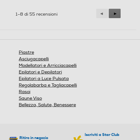
Precedente
◄
Successiva
►
1–8 di 55 recensioni
Reviews
Reviews
Piastre
Asciugacapelli
Modellatori e Arricciacapelli
Epilatori e Depilatori
Epilatori a Luce Pulsata
Regolabarba e Tagliacapelli
Rasoi
Saune Viso
Bellezza, Salute, Benessere
Iscriviti a Star Club
Ritiro in negozio