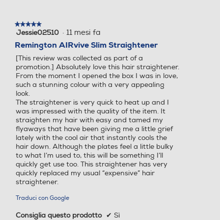
45
★★★★★
★★★★★
·
11 mesi fa
Jessie02510
5
su
Larghezza-mm
Larghezza-mm
Remington AIRvive Slim Straightener
5
[This review was collected as part of a
stelle.
285
promotion.] Absolutely love this hair straightener.
From the moment I opened the box I was in love,
such a stunning colour with a very appealing
Profondità-mm
Profondità-mm
look.
The straightener is very quick to heat up and I
40
was impressed with the quality of the item. It
straighten my hair with easy and tamed my
flyaways that have been giving me a little grief
lately with the cool air that instantly cools the
hair down. Although the plates feel a little bulky
to what I’m used to, this will be something I’ll
quickly get use too. This straightener has very
quickly replaced my usual “expensive” hair
straightener.
Traduci con Google
Consiglia questo prodotto
✔
Sì