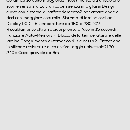
Ceramica 10 volte maggiore5: rivestimento ultra liscio che
scorre senza sforzo tra i capelli senza impigliarsi Design
curvo con sistema di raffreddamento? per creare onde o
Regolazione temperatura
ricci con maggiore controllo Sistema di lamine oscillanti
Display LCD - 5 temperature da 150 a 230 °C?
Riscaldamento ultra-rapido: pronta all’uso in 15 secondi
Funzione Auto-Memory? Blocco della temperatura e delle
Numero di temperature
lamine Spegnimento automatico di sicurezza? Protezione
in silicone resistente al calore Voltaggio universale?120-
5
240V Cavo girevole da 3m
Display
Piastra arricciacapelli
Piastra lisciacapelli