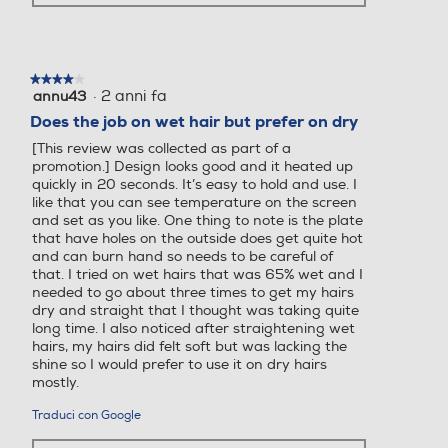
★★★★★
★★★★★
·
2 anni fa
annu43
4
su
Does the job on wet hair but prefer on dry
5
[This review was collected as part of a
stelle.
promotion.] Design looks good and it heated up
quickly in 20 seconds. It’s easy to hold and use. I
like that you can see temperature on the screen
and set as you like. One thing to note is the plate
that have holes on the outside does get quite hot
and can burn hand so needs to be careful of
that. I tried on wet hairs that was 65% wet and I
needed to go about three times to get my hairs
dry and straight that I thought was taking quite
long time. I also noticed after straightening wet
hairs, my hairs did felt soft but was lacking the
shine so I would prefer to use it on dry hairs
mostly.
Traduci con Google