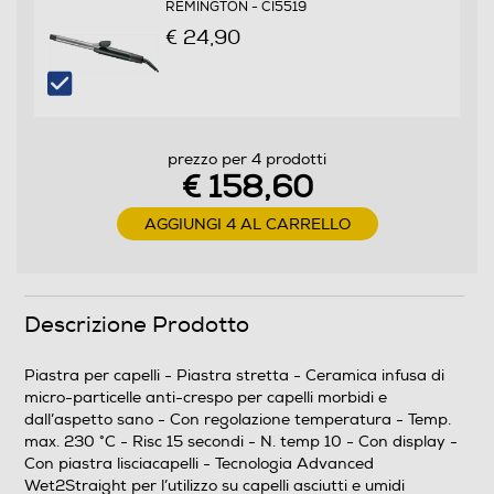
REMINGTON - CI5519
Display
€ 24,90
Piastra lisciacapelli
prezzo per 4 prodotti
€ 158,60
Altre funzioni
AGGIUNGI 4 AL CARRELLO
Tecnologia Advanced Wet2Straight per l’utilizzo su
capelli asciutti e umidi Esclusivo sistema di ventilazione
che rimuove l’acqua in eccesso senza bisogno di
Descrizione Prodotto
asciugare completamente i capelli con l’asciugacapelli
2x più veloce – dimezza i tempi dello styling* Protezione
3x per capelli bellissimi e morbidi con meno danni*
Piastra per capelli - Piastra stretta - Ceramica infusa di
Sensore di umidità: regola la temperatura in base al
micro-particelle anti-crespo per capelli morbidi e
contenuto di umidità nel capello per una temperatura
dall’aspetto sano - Con regolazione temperatura - Temp.
ottimale e per prevenire i danni
max. 230 °C - Risc 15 secondi - N. temp 10 - Con display -
Con piastra lisciacapelli - Tecnologia Advanced
Wet2Straight per l’utilizzo su capelli asciutti e umidi