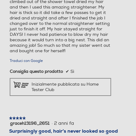
climbed out of the shower towel dried my hair
and then I used this amazing straightener. My
hair is thick so it did take a few passes to get it
Funzione aria fredda
Funzione aria fredda
dried and straight and after I finished the job I
changed over to the normal straightener setting
just to finish it off. My hair stayed straight for
DAYS! I never had patience to blow dry my hair
because it would turn into a big nest. This did an
Funzione rotante
Funzione rotante
amazing job! So much so that my sister went out
and bought one for herself!
Traduci con Google
Funzione vapore
Funzione vapore
Consiglia questo prodotto
✔
Sì
Inizialmente pubblicata su Home
Tester Club
Piastra arricciacapelli
Piastra arricciacapelli
★★★★★
★★★★★
·
2 anni fa
graceh13196_2651
5
Sistema antisurriscaldame
Sistema antisurriscaldame
su
Surprisingly good, hair’s never looked so good
nto
nto
5