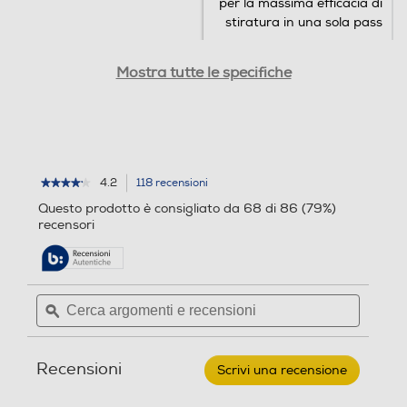
per la massima efficacia di
stiratura in una sola pass
Temperatura max-°C
Temperatura max-°C
Mostra tutte le specifiche
230
230
Tempo di riscaldamento
Tempo di riscaldamento
4.2
118 recensioni
L'azione
★★★★★
★★★★★
15
4.2
porterà
Questo prodotto è consigliato da 68 di 86 (79%)
su
alla
Potenza max-W
recensori
Potenza max-W
5
pagina
stelle.
delle
Leggi
50
recensioni.
recensioni
per
Cerca
Cerca
REMINGTON
Custodia
Custodia
argomenti
ϙ
argoment
-
S7970-
e
e
champagne
recensioni
recensio
Recensioni
Scrivi una recensione
.
Questa
Cavo pivottante
Cavo pivottante
azione