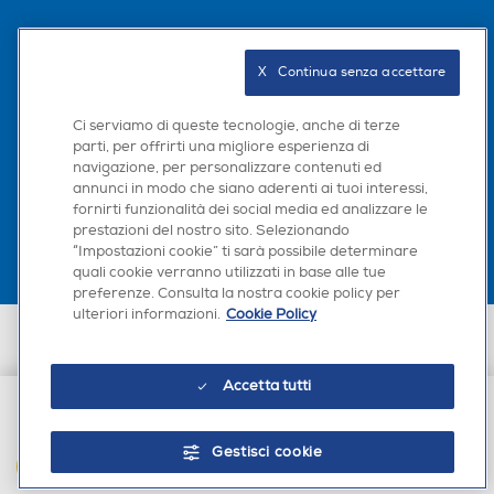
Seguici sui social
X   Continua senza accettare
Ci serviamo di queste tecnologie, anche di terze
parti, per offrirti una migliore esperienza di
navigazione, per personalizzare contenuti ed
Scarica la nostra app
annunci in modo che siano aderenti ai tuoi interessi,
fornirti funzionalità dei social media ed analizzare le
prestazioni del nostro sito. Selezionando
“Impostazioni cookie” ti sarà possibile determinare
quali cookie verranno utilizzati in base alle tue
preferenze. Consulta la nostra cookie policy per
ulteriori informazioni.
Cookie Policy
Euronics Italia SpA. Sede legale Via Montefeltro, 6/a 20156 Milano
Partita Iva, Codice Fiscale e iscrizione CCIAA Milano Monza Brianza Lodi
n. 13337170156. Codice intermediario SDI: HHBD9AK. Vendite soggette
Accetta tutti
agli Artt. 45 e ss del Codice del Consumo in tema di Diritti dei
Consumatori.
€ 49,90
Gestisci cookie
AGGIUNGI AL CARRELLO