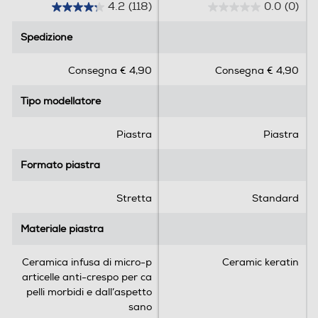
4.2
(118)
0.0
(0)
4
0
.
.
Spedizione
Spedizione
2
0
s
s
Consegna € 4,90
Consegna € 4,90
u
u
5
5
Tipo modellatore
Tipo modellatore
s
s
t
t
e
e
Piastra
Piastra
l
l
l
l
Formato piastra
Formato piastra
e
e
.
.
Stretta
Standard
1
1
Materiale piastra
Materiale piastra
8
r
Ceramica infusa di micro-p
Ceramic keratin
e
articelle anti-crespo per ca
c
pelli morbidi e dall’aspetto
e
sano
n