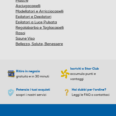
Piastre
Asciugacapelli
Modellatori e Arricciacapelli
Epilatori e Depilatori
Epilatori a Luce Pulsata
Regolabarba e Tagliacapelli
Rasoi
Saune Viso
Bellezza, Salute, Benessere
Iscriviti a Star Club
Ritiro in negozio
accumula punti e
gratuito e in 30 minuti
vantaggi
Potenzia i tuoi acquisti
Hai dubbi per l'ordine?
scopri i nostri servizi
Leggi le FAQ o contattaci