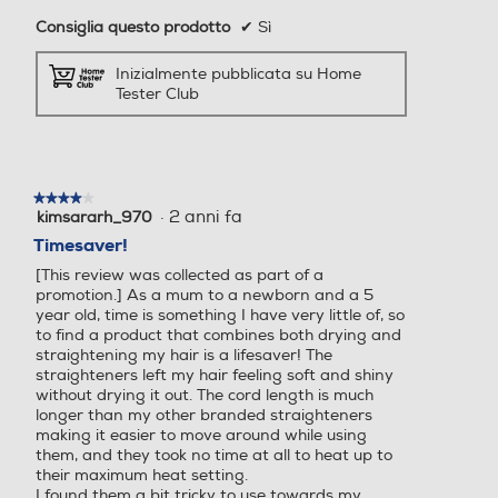
Consiglia questo prodotto
✔
Sì
Inizialmente pubblicata su Home
Regolazione temperatura
Regolazione temperatura
Tester Club
Numero di temperature
Numero di temperature
★★★★★
★★★★★
·
2 anni fa
kimsararh_970
4
10
5
su
Timesaver!
5
[This review was collected as part of a
stelle.
Display
Display
promotion.] As a mum to a newborn and a 5
year old, time is something I have very little of, so
to find a product that combines both drying and
straightening my hair is a lifesaver! The
straighteners left my hair feeling soft and shiny
Piastra lisciacapelli
Piastra lisciacapelli
without drying it out. The cord length is much
longer than my other branded straighteners
making it easier to move around while using
them, and they took no time at all to heat up to
their maximum heat setting.
Altre funzioni
Altre funzioni
I found them a bit tricky to use towards my