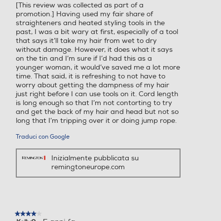
[This review was collected as part of a
stelle.
promotion.] Having used my fair share of
straighteners and heated styling tools in the
past, I was a bit wary at first, especially of a tool
Numero di velocità
Numero di velocità
that says it’ll take my hair from wet to dry
without damage. However, it does what it says
on the tin and I’m sure if I’d had this as a
younger woman, it would’ve saved me a lot more
time. That said, it is refreshing to not have to
Accessori in dotazione
Accessori in dotazione
worry about getting the dampness of my hair
just right before I can use tools on it. Cord length
is long enough so that I’m not contorting to try
Astuccio
Tappetino resistente al calo
and get the back of my hair and head but not so
re incluso
long that I’m tripping over it or doing jump rope.
Peso-Kg
Peso-Kg
Traduci con Google
Inizialmente pubblicata su
0,6
0,42
remingtoneurope.com
Altezza-mm
Altezza-mm
45
★★★★★
★★★★★