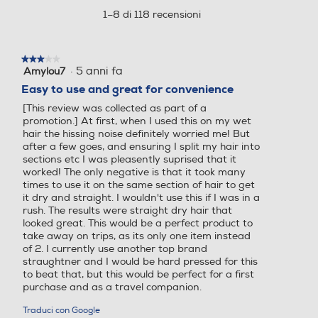
aprirà
1–8 di 118 recensioni
una
finestra
Modellatore a Vapore
Modellatore a Vapore
modale.
★★★★★
★★★★★
·
5 anni fa
Amylou7
3
su
Easy to use and great for convenience
5
[This review was collected as part of a
stelle.
Pettine incorporato
Pettine incorporato
promotion.] At first, when I used this on my wet
hair the hissing noise definitely worried me! But
after a few goes, and ensuring I split my hair into
sections etc I was pleasently suprised that it
worked! The only negative is that it took many
Piastre intercambiabili
Piastre intercambiabili
times to use it on the same section of hair to get
it dry and straight. I wouldn't use this if I was in a
rush. The results were straight dry hair that
looked great. This would be a perfect product to
take away on trips, as its only one item instead
Svolgiriccioli automatico
Svolgiriccioli automatico
of 2. I currently use another top brand
straughtner and I would be hard pressed for this
to beat that, but this would be perfect for a first
purchase and as a travel companion.
Ferro incluso
Ferro incluso
Traduci con Google