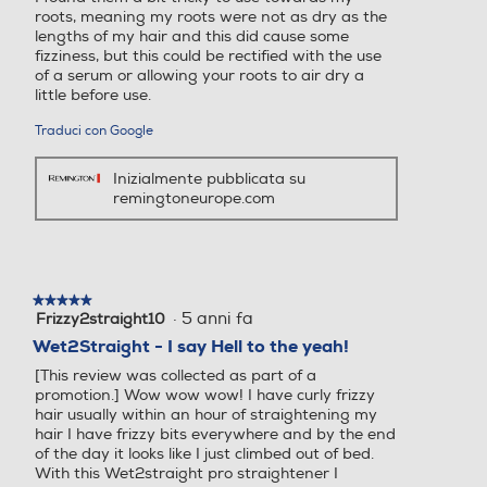
roots, meaning my roots were not as dry as the
Tecnologia Advanced Wet2
Y
lengths of my hair and this did cause some
fizziness, but this could be rectified with the use
Straight per l’utilizzo su cap
of a serum or allowing your roots to air dry a
elli asciutti e umidi Esclusivo
little before use.
sistema di ventilazione che
rimuove l’acqua in eccesso
Traduci con Google
senza bisogno di asciugare
completamente i capelli co
Inizialmente pubblicata su
n l’asciugacapelli 2x più vel
remingtoneurope.com
oce – dimezza i tempi dello
styling* Protezione 3x per c
apelli bellissimi e morbidi co
n meno danni* Sensore di u
★★★★★
★★★★★
midità: regola la temperatu
·
5 anni fa
Frizzy2straight10
5
ra in base al contenuto di u
su
Wet2Straight - I say Hell to the yeah!
midità nel capello per una t
5
[This review was collected as part of a
emperatura ottimale e per
stelle.
promotion.] Wow wow wow! I have curly frizzy
prevenire i danni
hair usually within an hour of straightening my
hair I have frizzy bits everywhere and by the end
Ionizzatore
Ionizzatore
of the day it looks like I just climbed out of bed.
With this Wet2straight pro straightener I