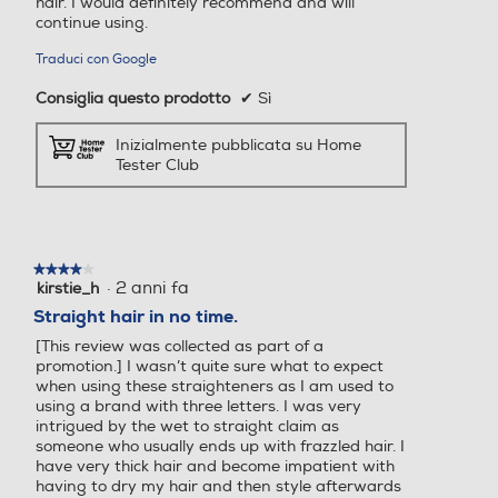
hair. I would definitely recommend and will
continue using.
Traduci con Google
Consiglia questo prodotto
✔
Sì
Inizialmente pubblicata su Home
Tester Club
★★★★★
★★★★★
·
2 anni fa
kirstie_h
4
su
Straight hair in no time.
5
[This review was collected as part of a
stelle.
promotion.] I wasn’t quite sure what to expect
when using these straighteners as I am used to
using a brand with three letters. I was very
intrigued by the wet to straight claim as
someone who usually ends up with frazzled hair. I
have very thick hair and become impatient with
having to dry my hair and then style afterwards