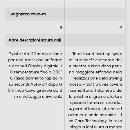
s
i
Lunghezza cavo-m
Lunghezza cavo-m
o
n
3
2
i
Altre descrizioni strutturali
Altre descrizioni strutturali
Piastre da 110mm oscillanti
- Total round heating syste
per una pressione uniforme
m: la superficie esterna dell
sui capelli Display digitale: 1
e piastre e riscaldata per u
0 temperature fino a 230°
na maggiore efficacia nella
C Riscaldamento rapido in
realizzazione dello styling
15 secondi Auto-off dopo 6
mosso. - Soft waves covers
0 minuti Cavo girevole da 3
: aumentano il diametro del
m e voltaggio universale
la piastra e, grazie alla loro
speciale forma arrotondat
a, permettono di ottenere f
acilmente onde morbide. - I
on Care Technology: la tecn
ologia a ioni aiuta a mante