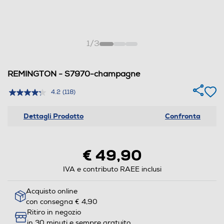
1
/
3
REMINGTON - S7970-champagne
4.2
(118)
Dettagli Prodotto
Confronta
€ 49,90
IVA e contributo RAEE inclusi
Acquisto online
con consegna € 4,90
Ritiro in negozio
in 30 minuti e sempre gratuito