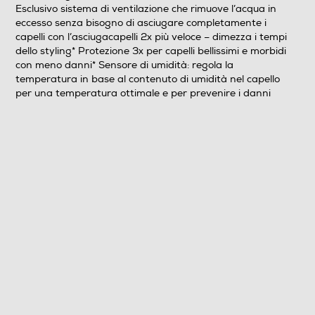
Descrizione
Esclusivo sistema di ventilazione che rimuove l’acqua in
eccesso senza bisogno di asciugare completamente i
Accessori
capelli con l’asciugacapelli 2x più veloce – dimezza i tempi
dello styling* Protezione 3x per capelli bellissimi e morbidi
Accessori in dotazione
con meno danni* Sensore di umidità: regola la
temperatura in base al contenuto di umidità nel capello
per una temperatura ottimale e per prevenire i danni
Astuccio
Dimensioni - Peso
Peso-Kg
0,6
Informazioni sulla sicurezza del prodotto
Clicca qui