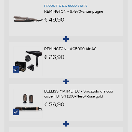
PRODOTTO DA ACQUISTARE
REMINGTON - S7970-champagne
Dotazioni - Personalizzazioni
€ 49,90
Custodia
REMINGTON - AC5999 Air AC
Cavo pivottante
€ 26,90
Funzioni e Plus
Regolazione temperatura
BELLISSIMA IMETEC - Spazzola arriccia
capelli BHS4 1100-Nero/Rose gold
€ 56,90
Numero di temperature
10