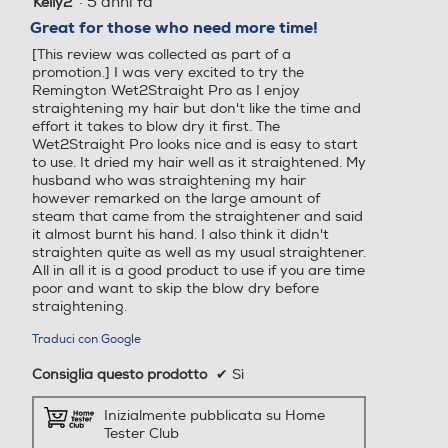
·
5 anni fa
Kelly2
4
Larghezza-mm
Larghezza-mm
su
Great for those who need more time!
5
[This review was collected as part of a
285
stelle.
promotion.] I was very excited to try the
Remington Wet2Straight Pro as I enjoy
Profondità-mm
Profondità-mm
straightening my hair but don't like the time and
effort it takes to blow dry it first. The
Wet2Straight Pro looks nice and is easy to start
40
to use. It dried my hair well as it straightened. My
husband who was straightening my hair
however remarked on the large amount of
steam that came from the straightener and said
it almost burnt his hand. I also think it didn't
straighten quite as well as my usual straightener.
All in all it is a good product to use if you are time
poor and want to skip the blow dry before
straightening.
Traduci con Google
Consiglia questo prodotto
✔
Sì
Inizialmente pubblicata su Home
Tester Club