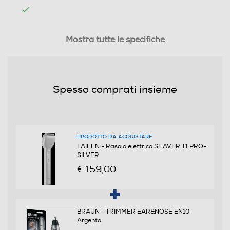
Emulsione integrata
Mostra tutte le specifiche
Autopulente
Spesso comprati insieme
Si
Opzione di pulitura elettrica
No
PRODOTTO DA ACQUISTARE
LAIFEN - Rasoio elettrico SHAVER T1 PRO-
SILVER
Dotazioni - Personalizzazioni
€ 159,00
Pettine distanziatore
BRAUN - TRIMMER EAR&NOSE EN10-
Argento
Custodia