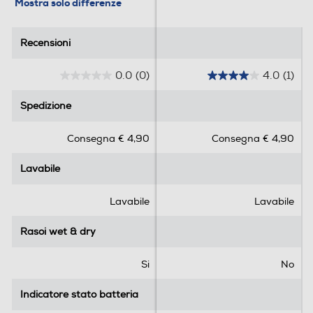
Mostra solo differenze
Recensioni
Recensioni
0.0
(0)
4.0
(1)
0
4
.
.
Spedizione
Spedizione
0
0
s
s
Consegna € 4,90
Consegna € 4,90
u
u
5
5
Lavabile
Lavabile
s
s
t
t
e
e
Lavabile
Lavabile
l
l
l
l
Rasoi wet & dry
Rasoi wet & dry
e
e
.
.
Si
No
1
r
Indicatore stato batteria
Indicatore stato batteria
e