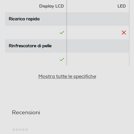
c
Display LCD
LED
e
n
Ricarica rapida
Ricarica rapida
s
i
o
n
Rinfrescatore di pelle
Rinfrescatore di pelle
e
Emulsione integrata
Emulsione integrata
Mostra tutte le specifiche
Autopulente
Autopulente
Recensioni
Si
Opzione di pulitura elettric
Opzione di pulitura elettric
★★★★★
a
a