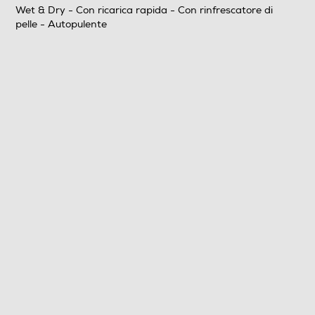
Wet & Dry - Con ricarica rapida - Con rinfrescatore di
0,093
pelle - Autopulente
Informazioni sulla sicurezza del prodotto
Clicca qui