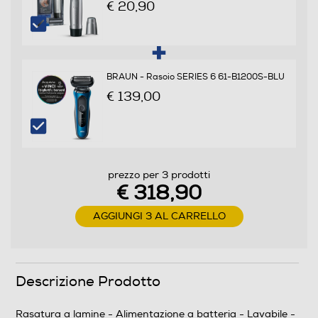
€ 20,90
Dettagli strutturali
BRAUN - Rasoio SERIES 6 61-B1200S-BLU
Tipo rasatura
€ 139,00
Lamine
Tipo di alimentazione
prezzo per 3 prodotti
a batteria
€ 318,90
AGGIUNGI 3 AL CARRELLO
Dimensioni - Peso
Profondità-mm
Descrizione Prodotto
0,93
Peso-Kg
Rasatura a lamine - Alimentazione a batteria - Lavabile -