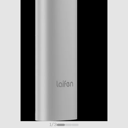
1
/
3