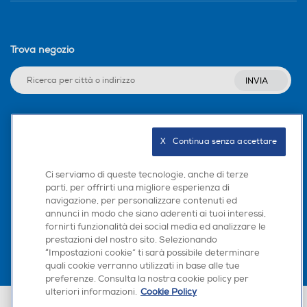
R DURARE: 100% imperme
abile con impugnatura Aqu
aGrip per il massimo contro
llo anche sotto la doccia. Ba
Trova negozio
tteria Li-Ion di lunga durat
a, fino a 120 minuti di auto
INVIA
nomia senza cavo
Autolubrificazione lame
Autolubrificazione lame
Seguici sui social
X   Continua senza accettare
Ci serviamo di queste tecnologie, anche di terze
Tipo di testina
Tipo di testina
parti, per offrirti una migliore esperienza di
navigazione, per personalizzare contenuti ed
Scarica la nostra app
annunci in modo che siano aderenti ai tuoi interessi,
fornirti funzionalità dei social media ed analizzare le
prestazioni del nostro sito. Selezionando
“Impostazioni cookie” ti sarà possibile determinare
quali cookie verranno utilizzati in base alle tue
preferenze. Consulta la nostra cookie policy per
Tipo di batteria
Tipo di batteria
ulteriori informazioni.
Cookie Policy
Euronics Italia SpA. Sede legale Via Montefeltro, 6/a 20156 Milano